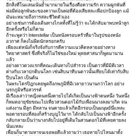
อีกสิ่งที่โนแลนเน้นย้ำมากมายในเรื่องคือความรัก ความผูกพันที่
พ่อมีต่อลูกพันธะของความเป็นพ่อที่ต้องเสียสละเพื่อปกป้องลูก
ม้
มันจะหมายถึงการสละชีวิตตัวเอง
อย่างเช่นการต้องเดินทางไกลทั้งที่ไม่รู้ว่า จะได้กลับมาพบหน้าลูก
อีกครั้งหรือไม่ก็ตาม
ถ้าจะพูดว่า
Interstellar
เป็นหนังครอบครัวที่มาในรูปของหนัง
อวกาศ ก็คงไม่ผิดนักหรอกครับ
เพียงแต่หนังก็จริงจังกับการตีความแนวคิดหลายอย่างทาง
วิทยาศาสตร์ ซึ่งที่จริงก็ไม่ใช่ของใหม่ พุทธศาสนาก็พูดมานาน
ล้ว
อย่างดาวดวงแรกที่คณะเดินทางไปสำรวจ เป็นดาวที่มีมิติเวลา
ต่างกับเวลาปกติบนโลก เช่นสิบนาทีบนดาวนั้นเทียบได้เท่ากับสิบ
ปีบนโลก เป็นต้น
นพระไตรปิฎกเคยพูดถึงภพภูมิที่มีเวลายาวนานกว่าโลก อย่าง
นรกภูมิหรือสวรรค์
มีเรื่องเล่าว่าหญิงคนหนึ่งตายไปได้เกิดเป็นนางฟ้าตนหนึ่ง วันหนึ่ง
ก็หมดอายุขัยขณะไปเที่ยวสวนดอกไม้กับเพื่อนนางลงมาเกิด จน
ต่งงาน มีลูก มีหลาน จนตายแล้วเกิดอีกรอบเป็นมนุษย์นี่แหละ
พอตายรอบที่สองก็สร้างบุญไว้มาก ได้กลับไปเป็นนางฟ้าอีกครั้ง
กลับกลายเป็นว่านางกลับไปอยู่ที่เดิมในสวนดอกไม้ที่เคยตายลง
นั่นแหละ
เพื่อนก็มาตามหาจนเจอพอดีแล้วถามว่า เธอหายไปไหนมาตั้ง