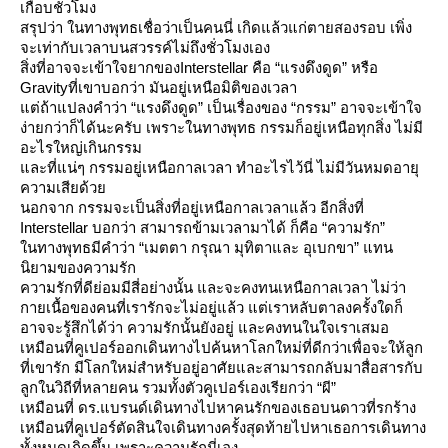
เกือบชั่วโมง
สรุปว่า ในทางพุทธเชื่อว่าเป็นคนนี่ เกิดแล้วแก่ตายสองรอบ เพิ่ง
จะเท่ากับเวลาบนสวรรค์ไม่ถึงชั่วโมงเอง
สิ่งที่อาจจะเข้าใจยากของ
Interstellar
คือ “แรงดึงดูด” หรือ
Gravity
ที่เขาบอกว่า มันอยู่เหนือมิติของเวลา
ต่ถ้าแปลงคำว่า “แรงดึงดูด” เป็นเรื่องของ “กรรม” อาจจะเข้าใจ
ง่ายกว่าก็ได้นะครับ เพราะในทางพุทธ กรรมก็อยู่เหนือทุกสิ่ง ไม่มี
อะไรใหญ่เกินกรรม
ละที่แน่ๆ กรรมอยู่เหนือกาลเวลา ทำอะไรไว้นี่ ไม่มีวันหมดอายุ
ความเสียด้ว
นอกจาก กรรมจะเป็นสิ่งที่อยู่เหนือกาลเวลาแล้ว อีกสิ่งที่
Interstellar บอกว่า สามารถข้ามเวลามาได้ ก็คือ “ความรัก”
นทางพุทธมีคำว่า “เมตตา กรุณา มุทิตาและ อุเบกขา” แทน
นิยามของความรัก
ความรักที่ดีย่อมมีสี่อย่างนั้น และจะคงทนเหนือกาลเวลา ไม่ว่า
กายเนื้อของคนที่เรารักจะไม่อยู่แล้ว แต่เราหลับตาลงครั้งใดก็
อาจจะรู้สึกได้ว่า ความรักนั้นยังอยู่ และคงทนในใจเราเสมอ
เหมือนที่คูเปอร์ออกเดินทางไปค้นหาโลกใหม่ที่ดีกว่าเพื่อจะให้ลูก
ที่เขารัก มีโลกใหม่สำหรับอยู่อาศัยและสามารถกลับมาสื่อสารกับ
ลูกในวิถีที่หลายคน รวมทั้งตัวคูเปอร์เองเรียกว่า “ผี”
เหมือนที่ ดร.แบรนด์เดินทางไปหาคนรักของเธอบนดาวที่รกร้าง
เหมือนที่คูเปอร์ตัดสินใจเดินทางครั้งสุดท้ายไปหาเธอการเดินทาง
ทั้งหมดเกิดขึ้น เพราะความรักนี่เอง