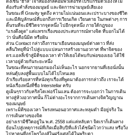
ดังเช่น “ฮาล” เจ้าสมองกลคอมพิวเตอร์ที่โปรแกรมตัวเองให้ไม่
ต้องรับคำสั่งของมนุษย์ และจัดการฆ่ามนุษย์เสียเอง
นขณะที่
Gravity
พูดถึง
ความไม่แน่นอนและเปราะบางของชีวิต
ละมีสัญลักษณ์ที่บอกถึงการเวียนเกิด เวียนตาย ในภพต่างๆ
การ
ดิ้นรนที่จะมีชีวิตจากจุดหนึ่ง ไปอีกจุดหนึ่ง ภายใต้กฎของ
“แรงดึงดูด”
ต่แทรกเรื่องของประสบการณ์ทางจิต ที่บอกไม่ได้
ว่า นั่นคือนิมิต หรือฝัน
ส่วน
Contact
กล่าวถึงการมาเยือนของมนุษย์ต่างดาว
ที่ส่ง
คลื่นวิทยุที่นำไปสู่แบบแปลนการสร้างยานอวกาศ
ที่พาจิตของ
ดร.แอลลี่เข้าสู่มิติของเวลา ทำให้เธอได้พบกับพ่อของเธอ
ได้ใช้
เวลาอยู่ด้วยกันระยะหนึ่ง
นขณะที่คนภายนอกมองไม่เห็นอะไร นอกจากยานที่เธอนั่งนั้น
หล่นตุ้บลงสู่พื้นแบบไม่ได้ไปไหนเล
ถ้าเรียงร้อยสารที่หนังทุกเรื่องที่พูดมาต้องการกล่าวถึง เราจะได้
หนังเรื่องหนึ่งที่ชื่อ
Interstellar ครับ
ดูเผินๆราวกับคริสโตเฟอร์โนแลน ต้องการจะบอกว่า ในการเดิน
ทางสู่ห้วงอวกาศนั้น ก็ไม่ต่างอะไรจากการเดินทางจิตวิญญาณ
ของมนุษย์
เพราะมิติของเวลา โพรงหนอนอวกาศและหลุมดำ มีอยู่จริง ใน
การเดินทางของจิต
อย่างเรามีชีวิตอยู่ใน พ.ศ.
2558
ต่แค่หลับตา จิตเราก็เดินทาง
้อนไปสู่เหตุการณ์ที่เกิดเมื่อสิบปีที่แล้วได้ชนิดไวกว่าแสง หรือวิ่ง
ไปหาคนที่อยู่โพรว็องส์ในฝรั่งเศสได้ในพริบตา