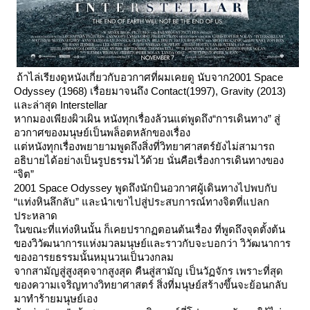
ถ้าไล่เรียงดูหนังเกี่ยวกับอวกาศที่ผมเคยดู นับจาก
2001 Space
Odyssey (1968)
เรื่อยมาจนถึง
Contact(1997), Gravity (2013)
ละล่าสุด
Interstellar
หากมองเพียงผิวเผิน หนังทุกเรื่องล้วนแต่พูดถึง“การเดินทาง” สู่
อวกาศของมนุษย์เป็นพล็อตหลักของเรื่อง
ต่หนังทุกเรื่องพยายามพูดถึงสิ่งที่วิทยาศาสตร์ยังไม่สามารถ
อธิบายได้อย่างเป็นรูปธรรมไว้ด้วย นั่นคือเรื่องการเดินทางของ
“จิต”
2001 Space Odyssey
พูดถึงนักบินอวกาศผู้เดินทางไปพบกับ
“แท่งหินลึกลับ” และนำเขาไปสู่ประสบการณ์ทางจิตที่แปลก
ประหลาด
นขณะที่แท่งหินนั้น ก็เคยปรากฏตอนต้นเรื่อง ที่พูดถึงจุดตั้งต้น
ของวิวัฒนาการแห่งมวลมนุษย์และราวกับจะบอกว่า วิวัฒนาการ
ของอารยธรรมนั้นหมุนวนเป็นวงกลม
จากสามัญสู่สูงสุดจากสูงสุด คืนสู่สามัญ เป็นวัฏจักร เพราะที่สุด
ของความเจริญทางวิทยาศาสตร์ สิ่งที่มนุษย์สร้างขึ้นจะย้อนกลับ
มาทำร้ายมนุษย์เอง