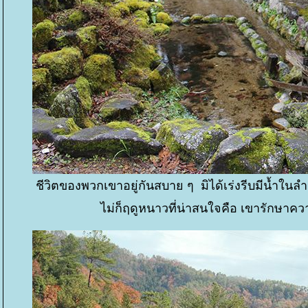
ชีวิตของพวกเขาอยู่กันสบาย ๆ มิได้เร่งรีบมีน้ำใน
ไม่ก็ฤดูหนาวที่น่าสนใจคือ เขารักษาคว