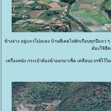
ข้างล่าง อยู่แถวโป่งแยง บ้านที่เคยไปพักเกือบทุกปีแถว 
ต้องใช้ฮี
เครื่องหนัง กระเป๋าต้องนำออกมาเช็ด เคลือบแวกซ์ไว้ไมง