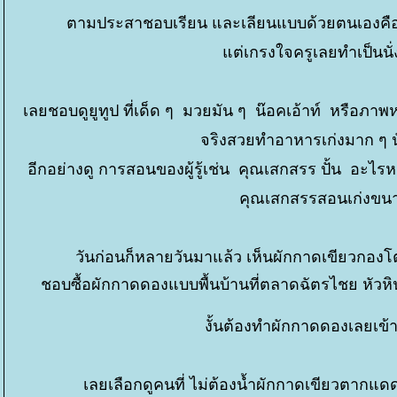
ตามประสาชอบเรียน และเลียนแบบด้วยตนเองคือเป
ต่เกรงใจครูเลยทำเป็นนั่งฟ
เลยชอบดูยูทูป ที่เด็ด ๆ มวยมัน ๆ น๊อคเอ้าท์ หรือภาพ
จริงสวยทำอาหารเก่งมาก ๆ นั
อีกอย่างดู การสอนของผู้รู้เช่น คุณเสกสรร ปั้น อะ
คุณเสกสรรสอนเก่งขนา
วันก่อนก็หลายวันมาแล้ว เห็นผักกาดเขียวกองโ
ชอบซื้อผักกาดดองแบบพื้นบ้านที่ตลาดฉัตรไชย หัวหิ
งั้นต้องทำผักกาดดองเลยเข้า
เลยเลือกดูคนที่ ไม่ต้องน้ำผักกาดเขียวตากแ