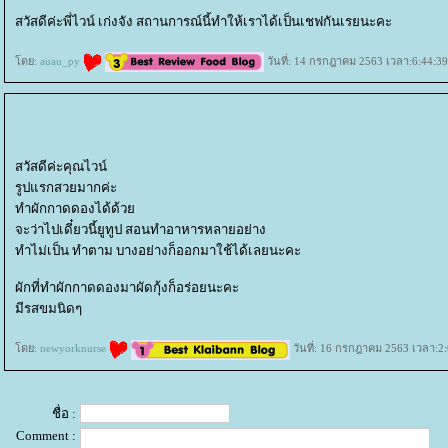
สวัสดีค่ะพี่ไวน์ เก่งจัง สถานการณ์นี้ทำให้เราได้เป็นเชฟกันเรยนะคะ
ดย:
auau_py
วันที่: 14 กรกฎาคม 2563 เวลา:6:44:39
สวัสดีค่ะคุณไวน์
รูปแรกสวยมากค่ะ
ทำผักกาดดองได้ด้ว
จะว่าไปเดี๋ยวนี้ยูทูป สอนทำอาหารหลายอย่าง
ทำไม่เป็น ทำตาม บางอย่างก็ออกมาใช้ได้เลยนะคะ
ผักที่ทำผักกาดดองมาผัดกุ้งก็อร่อยนะคะ
มีรสขมนิดๆ
ดย:
newyorknurse
วันที่: 16 กรกฎาคม 2563 เวลา:2:
ชื่อ :
Comment :