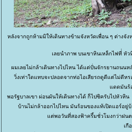
หลังจากถูกห้ามมิให้เดินทางข้ามจังหวัดเพื่อน ๆ ต่า
เลยนำภาพ บนเขาหินเหล็กไฟที่่ หัวห
ผมเลยไม่กล้าเดินทางไปไหน ได้แต่ปั่นจักรยานถนนหล
วิ่งเท่าใดแทบจะปลอดจากท่อไอเสียรถดูดีแต่ไม่ดีหร
ดดมันร้อ
พอรัฐบาลเขา ผ่อนผันให้เดินทางได้ ก็ไปซิครับไปหัวหิน เ
บ้านไม่กล้าออกไปไหน มันร้อนของแท้เปิดแอร์อยู
ต่พอวันที่สองฟ้าครึ้มชั่วโมงกว่า
เกื