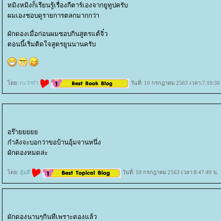
หมิงหมิงก็เรียนรู้เรื่องกีตาร์เองจากยูทูปครับ
ผมเองชอบดูรายการตลกมากกว่า
ผักดองเมื่อก่อนผมชอบกินสูตรแต้จิ๋ว
ตอนนี้เริ่มติดใจสูตรยูนนานครับ
ดย:
กะว่าก๋า
วันที่: 10 กรกฎาคม 2563 เวลา:7:10:30
อร๊า
กำลังจะบอกว่าขอบ้านอุ้มจานหนึ่ง
ผักดองหมดล่ะ
ดย:
อุ้มสี
วันที่: 10 กรกฎาคม 2563 เวลา:8:47:49 น.
ผักดองนานๆกินทีเพราะดองแล้ว