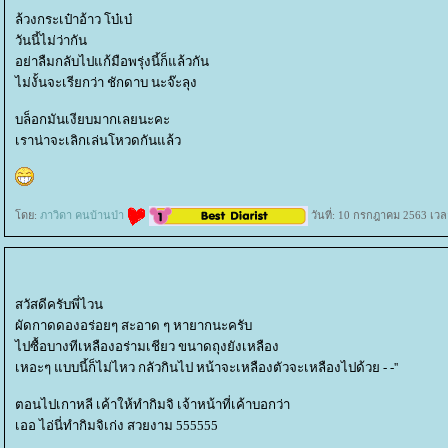
ล้วงกระเป๋าอ้าว โบ๋เบ๋
วันนี้ไม่ว่ากัน
อย่าลืมกลับไปแก้มือพรุ่งนี้ก็แล้วกัน
ไม่งั้นจะเรียกว่า ชักดาบ นะจ๊ะลุง
บล็อกมันเงียบมากเลยนะคะ
เราน่าจะเลิกเล่นโหวดกันแล้ว
ดย:
ภาวิดา คนบ้านป่า
วันที่: 10 กรกฎาคม 2563 เวล
สวัสดีครับพี่ไวน
ผัดกาดดองอร่อยๆ สะอาด ๆ หายากนะครับ
ไปซื้อบางทีเหลืองอร่ามเชียว ขนาดถุงยังเหลือง
เหอะๆ แบบนี้ก็ไม่ไหว กลัวกินไป หน้าจะเหลืองตัวจะเหลืองไปด้วย - -''
ตอนไปเกาหลี เค้าให้ทำกิมจิ เจ้าหน้าที่เค้าบอกว่า
เออ ไอ่นี่ทำกิมจิเก่ง สวยงาม 555555