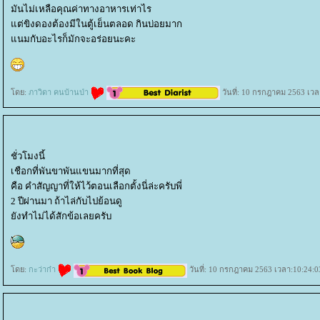
มันไม่เหลือคุณค่าทางอาหารเท่าไร
ต่ขิงดองต้องมีในตู้เย็นตลอด กินบ่อยมาก
นมกับอะไรก็มักจะอร่อยนะคะ
ดย:
ภาวิดา คนบ้านป่า
วันที่: 10 กรกฎาคม 2563 เวล
ชั่วโมงนี้
เชือกที่พันขาพันแขนมากที่สุด
คือ คำสัญญาที่ให้ไว้ตอนเลือกตั้งนี่ล่ะครับพี่
2 ปีผ่านมา ถ้าไล่กับไปย้อนดู
ังทำไม่ได้สักข้อเลยครับ
ดย:
กะว่าก๋า
วันที่: 10 กรกฎาคม 2563 เวลา:10:24:0