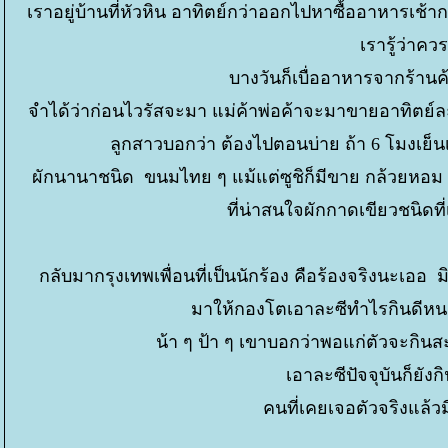
เราอยู่บ้านที่หัวหิน อาทิตย์กว่าออกไปหาซื้ออาหารเช
เรารู้ว่าค
บางวันก็เบื่ออาหารจากร้า
จำได้ว่าก่อนไวรัสจะมา แม่ค้าพ่อค้าจะมาขายอาทิตย์ละไ
ลูกสาวบอกว่า ต้องไปตอนบ่าย ถ้า 6 โมงเย็น
ผักนานาชนิด ขนมไทย ๆ แม้แต่ซูชิก็มีขาย กล้วยหอม กล
ที่น่าสนใจผักกาดเขียวชนิดท
กลับมากรุงเทพเพื่อนที่เป็นนักร้อง คือร้องจริงนะเออ
มาให้กองโตเอาละซีทำไรกินดีหนอ
น้า ๆ ป้า ๆ เขาบอกว่าพอแก่ตัวจะก
เอาละซีปัจจุบันก็ยังก
คนที่เคยเจอตัวจริงแล้ว