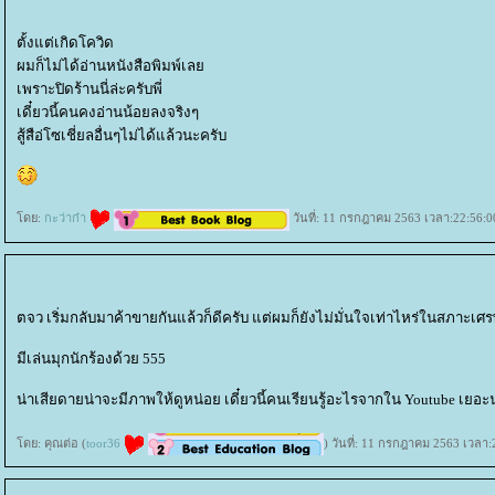
ตั้งแต่เกิดโควิด
ผมก็ไม่ได้อ่านหนังสือพิมพ์เล
เพราะปิดร้านนี่ล่ะครับพี่
เดี๋ยวนี้คนคงอ่านน้อยลงจริงๆ
สู้สือ่โซเชี่ยลอื่นๆไม่ได้แล้วนะครับ
ดย:
กะว่าก๋า
วันที่: 11 กรกฎาคม 2563 เวลา:22:56:0
ตจว เริ่มกลับมาค้าขายกันแล้วก็ดีครับ แต่ผมก็ยังไม่มั่นใจเท่าไหร่ในสภาะเศรษ
มีเล่นมุกนักร้องด้วย 555
น่าเสียดายน่าจะมีภาพให้ดูหน่อย เดี๋ยวนี้คนเรียนรู้อะไรจากใน Youtube เยอะ
ดย: คุณต่อ (
toor36
) วันที่: 11 กรกฎาคม 2563 เวลา: