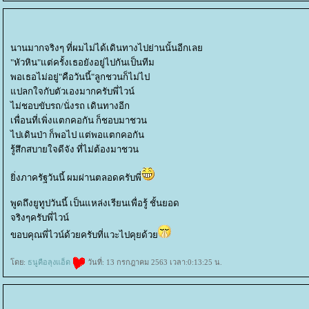
นานมากจริงๆ ที่ผมไม่ได้เดินทางไปย่านนั้นอีกเล
"หัวหิน"แต่ครั้งเธอยังอยู่ไปกันเป็นทีม
พอเธอไม่อยู่"คือวันนี้"ลูกชวนก็ไม่ไป
ปลกใจกับตัวเองมากครับพี่ไวน์
ไม่ชอบขับรถ/นั่งรถ เดินทางอีก
เพื่อนที่เพิ่งแตกคอกัน ก็ชอบมาชวน
ไปเดินป่า ก็พอไป แต่พอแตกคอกัน
รู้สึกสบายใจดีจัง ที่ไม่ต้องมาชวน
ิ่งภาครัฐวันนี้ ผมผ่านตลอดครับพี่
พูดถึงยูทูปวันนี้ เป็นแหล่งเรียนเพื่อรู้ ชั้นยอด
จริงๆครับพี่ไวน์
ขอบคุณพี่ไวน์ด้วยครับที่แวะไปคุยด้ว
ดย:
ธนูคือลุงแอ็ด
วันที่: 13 กรกฎาคม 2563 เวลา:0:13:25 น.