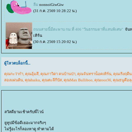
ลืม
nonnoiGiwGiw
(31 ก.ค. 2569 10:28:22 น.)
ถนนสายนี้มีตะพาบ กม.ที่ 406 "วันธรรมดาที่แสนพิเศษ"
จัน
เทิร์น
(30 ก.ค. 2569 15:20:02 น.)
ผู้โหวตบล็อกนี้...
คุณกะว่าก๋า
,
คุณอุ้มสี
,
คุณภาวิดา คนบ้านป่า
,
คุณจันทราน็อคเทิร์น
,
คุณเริงฤดี
สองแผ่นดิน
,
คุณhaiku
,
คุณตะลีกีปัส
,
คุณMax Bulliboo
,
คุณtoor36
,
คุณธนูคือลุ
สวัสดียามเช้าครับพี่ไวน์
ูทูปมีข้อดีเยอะมากจริงๆ
ไม่รู้อะไรก็ลองหาดู ทำตามได้