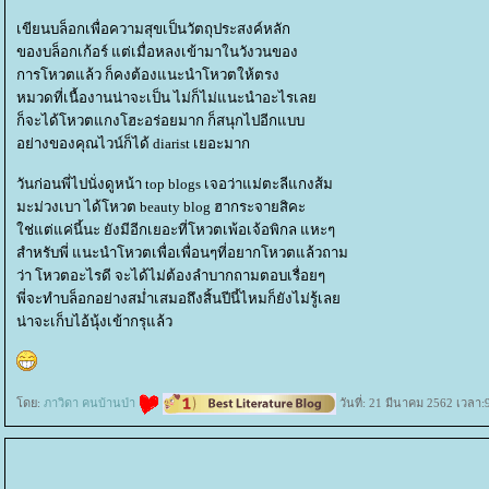
เขียนบล็อกเพื่อความสุขเป็นวัตถุประสงค์หลัก
ของบล็อกเก้อร์ แต่เมื่อหลงเข้ามาในวังวนของ
การโหวตแล้ว ก็คงต้องแนะนำโหวตให้ตรง
หมวดที่เนื้องานน่าจะเป็น ไม่ก็ไม่แนะนำอะไรเล
ก็จะได้โหวตแกงโฮะอร่อยมาก ก็สนุกไปอีกแบบ
อย่างของคุณไวน์ก็ได้ diarist เยอะมาก
วันก่อนพี่ไปนั่งดูหน้า top blogs เจอว่าแม่ตะลีแกงส้ม
มะม่วงเบา ได้โหวต beauty blog ฮากระจายสิคะ
ช่แต่แค่นี้นะ ยังมีอีกเยอะที่โหวตเพ้อเจ้อพิกล แหะๆ
สำหรับพี่ แนะนำโหวตเพื่อเพื่อนๆที่อยากโหวตแล้วถาม
ว่า โหวตอะไรดี จะได้ไม่ต้องลำบากถามตอบเรื่อยๆ
พี่จะทำบล็อกอย่างสม่ำเสมอถึงสิ้นปีนี้ไหมก็ยังไม่รู้เล
น่าจะเก็บไอ้นุ้งเข้ากรุแล้ว
ดย:
ภาวิดา คนบ้านป่า
วันที่: 21 มีนาคม 2562 เวลา: