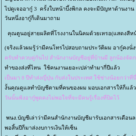
ไปดูเจออากู๋ 3 ครั้งใบหน้าบึ้งพิกล คงจะมีปัญหาด้านงาน
วันหนึ่งอากู๋ก็เดินมาถาม
คุณตูนอยู่สายผลิตที่โรงงานในนิคมด้วยเหรอ(แสดงสีหน้า
(จริงแล้วผมรู้ว่ามีคนโทรไปสอบถามประวัติผม อากู๋คงนั่ง
ครับทำควบคู่กันไป สำนักงานบัญชีอยู่ที่บ้านมี ลูกน้องจัดก
ทำของส่งที่ไหน ใช้คนงานเยอะเปล่าทำมากี่ปีแล้ว
เป็นมา 8 ปีทำส่งญี่ปุ่น กับส่งในประเทศ ใช้ช่างน้อยกว่าที
งั้นคุณดูแลทำบัญชีตามที่คนของผม มอบเอกสารให้ก็แล้วก
วันนั้นฟังอากู๋พูดคงไม่พอใจที่จะมีคนรู้เรื่องที่ปิดไว้
พนง.บัญชีเล่าว่ามีคนสำนักงานบัญชีมารับเอกสารเดือนละ
พอสิ้นปีก็มาส่งงบการเงินให้เซ็น