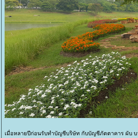
เมื่อหลายปีก่อนรับทำบัญชีบริษัท กับบัญชีภัตตาคาร ผับ บาร