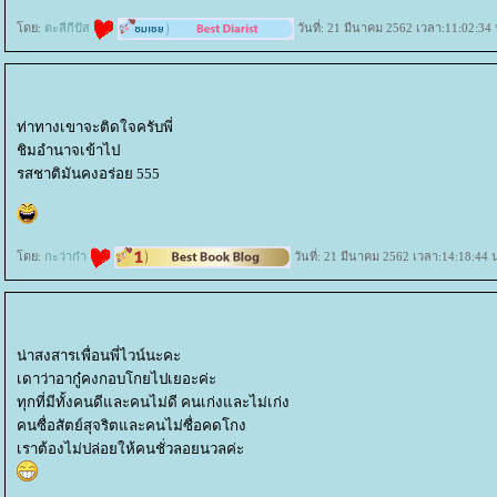
ดย:
ตะลีกีปัส
วันที่: 21 มีนาคม 2562 เวลา:11:02:34 
ท่าทางเขาจะติดใจครับพี่
ชิมอำนาจเข้าไป
รสชาติมันคงอร่อย 555
ดย:
กะว่าก๋า
วันที่: 21 มีนาคม 2562 เวลา:14:18:44 
น่าสงสารเพื่อนพี่ไวน์นะคะ
เดาว่าอากู๋คงกอบโกยไปเยอะค่ะ
ทุกที่มีทั้งคนดีและคนไม่ดี คนเก่งและไม่เก่ง
คนซื่อสัตย์สุจริตและคนไม่ซื่อคดโกง
เราต้องไม่ปล่อยให้คนชั่วลอยนวลค่ะ