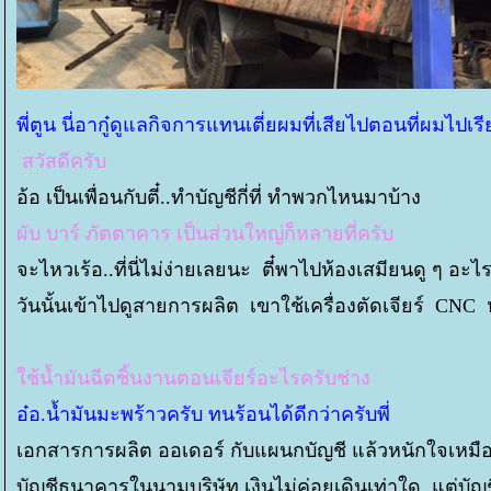
พี่ตูน นี่อากู๋ดูแลกิจการแทนเตี่ยผมที่เสียไปตอนที่ผมไปเร
สวัสดีครับ
อ้อ เป็นเพื่อนกับตี๋..ทำบัญชีกี่ที่ ทำพวกไหนมาบ้าง
ผับ บาร์ ภัตตาคาร เป็นส่วนใหญ่ก็หลายที่ครับ
จะไหวเร้อ..ที่นี่ไม่ง่ายเลยนะ ตี๋พาไปห้องเสมียนดู ๆ อะไ
วันนั้นเข้าไปดูสายการผลิต เขาใช้เครื่องตัดเจียร์ CNC 
ช้น้ำมันฉีดชิ้นงานตอนเจียร์อะไรครับช่าง
อ๋อ.น้ำมันมะพร้าวครับ ทนร้อนได้ดีกว่าครับพี่
เอกสารการผลิต ออเดอร์ กับแผนกบัญชี แล้วหนักใจเหมือน
บัญชีธนาคารในนามบริษัท เงินไม่ค่อยเดินเท่าใด แต่บัญชี