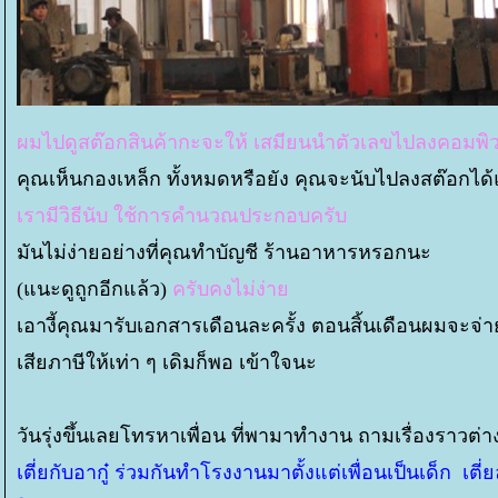
ผมไปดูสต๊อกสินค้ากะจะให้ เสมียนนำตัวเลขไปลงคอมพิว
คุณเห็นกองเหล็ก ทั้งหมดหรือยัง คุณจะนับไปลงสต๊อกได้แบบ
เรามีวิธีนับ ใช้การคำนวณประกอบครับ
มันไม่ง่ายอย่างที่คุณทำบัญชี ร้านอาหารหรอกนะ
(แนะดูถูกอีกแล้ว)
ครับคงไม่ง่า
เอางี้คุณมารับเอกสารเดือนละครั้ง ตอนสิ้นเดือนผมจะจ่
เสียภาษีให้เท่า ๆ เดิมก็พอ เข้าใจนะ
วันรุ่งขึ้นเลยโทรหาเพื่อน ที่พามาทำงาน ถามเรื่องราวต่าง 
เตี่ยกับอากู๋ ร่วมกันทำโรงงานมาตั้งแต่เพื่อนเป็นเด็ก เ