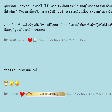
พูดยากนะ เราทำอะไรมากไม่ได้ เพราะเหมือนเราเข้าไปอยู่ในวงสงคราม ถ้ามอง
ที่สำคัญ ถ้าถึงเวลานั้นจริง เขาจะยังยืนอยุ่ข้างเรา เหมือนที่เขาเคยขอให้เรายื
จากบล็อก ที่คุณไวน์พูดถึง ใช่คนที่โยนเปลือกกล้วย แล้วก็ตบหัวผู้หญิงรึเปล่าค
น้อยๆ ก็ดูสดใสน่ารักกว่าเยอะ
ดย: คุณต่อ (
toor36
) วันที่: 21 มีนาคม 2562 เวลา:23:36:16 น.
สวัสดียามเช้าครับพี่ไวน์
ดย:
กะว่าก๋า
วันที่: 22 มีนาคม 2562 เวลา:6:27:40 น.