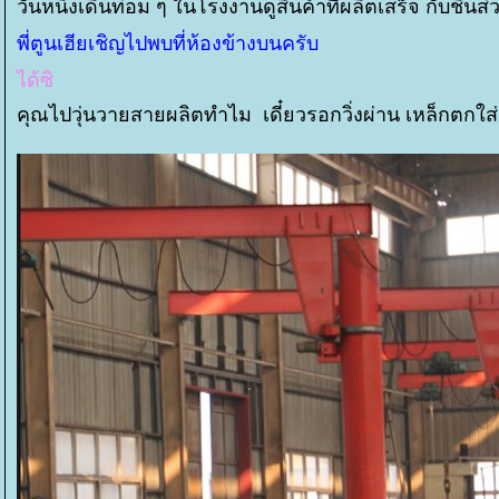
วันหนึ่งเดินท่อม ๆ ในโรงงานดูสินค้าที่ผลิตเสร็จ กับชิ้น
พี่ตูนเฮียเชิญไปพบที่ห้องข้างบนครับ
ได้ซิ
คุณไปวุ่นวายสายผลิตทำไม เดี๋ยวรอกวิ่งผ่าน เหล็กตก