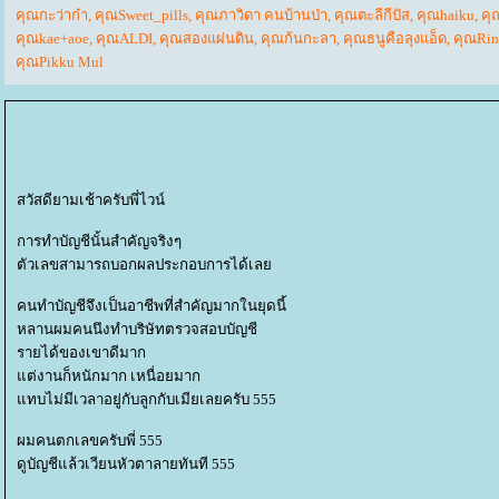
คุณกะว่าก๋า
,
คุณSweet_pills
,
คุณภาวิดา คนบ้านป่า
,
คุณตะลีกีปัส
,
คุณhaiku
,
คุ
คุณkae+aoe
,
คุณALDI
,
คุณสองแผ่นดิน
,
คุณก้นกะลา
,
คุณธนูคือลุงแอ็ด
,
คุณRin
คุณPikku Mul
สวัสดียามเช้าครับพี่ไวน์
การทำบัญชีนั้นสำคัญจริงๆ
ตัวเลขสามารถบอกผลประกอบการได้เล
คนทำบัญชีจึงเป็นอาชีพที่สำคัญมากในยุดนี้
หลานผมคนนึงทำบริษัทตรวจสอบบัญชี
รายได้ของเขาดีมาก
ต่งานก็หนักมาก เหนื่อยมาก
ทบไม่มีเวลาอยู่กับลูกกับเมียเลยครับ 555
ผมคนตกเลขครับพี่ 555
ดูบัญชีแล้วเวียนหัวตาลายทันที 555