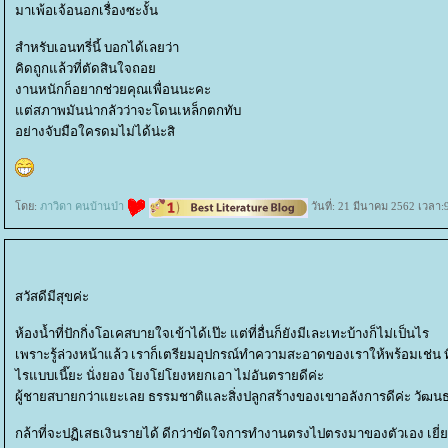
มาเพ้อเจ้อนอกเรื่องซะงั้น
สำหรับเอนทรี่นี้ บอกได้เลยว่า
คิดถูกแล้วที่ตัดสินใจถอ
งานหนักก็อยากช่วยคุณเพื่อนนะคะ
ต่สภาพมันน่ากลัวว่าจะโดนเหล็กตกทับ
อย่างจับมือใครดมไม่ได้น่ะสิ
ดย:
ภาวิดา คนบ้านป่า
วันที่: 21 มีนาคม 2562 เวลา:
สวัสดีมีสุขค่ะ
ห้องน้ำที่ปักกิ่งโอเคสบายใจเข้าได้เป๊ะ แต่ที่อื่นก็ยังมีเละเทะบ้างก็ไม่เป็นไร
เพราะรู้ล่วงหน้าแล้ว เราก็เตรียมอุปกรณ์ทำความสะอาดของเราให้พร้อมเช่น ท
ไรแบบเนี๊ยะ นั่งยอง โยงโย่โยงหยกเอา ไม่อันตรายดีค่ะ
ผู้ชายสบายกว่าแยะเลย ธรรมชาติและสิ่งปลูกสร้างของเขาอลังการดีค่ะ วัฒ
กล้าที่จะปฏิเสธเงินรายได้ ดีกว่าขัดใจการทำงานตรงไปตรงมาของตัวเอง เยี่