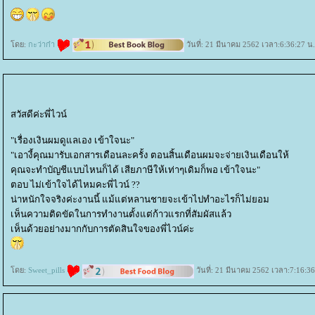
ดย:
กะว่าก๋า
วันที่: 21 มีนาคม 2562 เวลา:6:36:27 น.
สวัสดีค่ะพี่ไวน์
"เรื่องเงินผมดูแลเอง เข้าใจนะ"
"เอางี้คุณมารับเอกสารเดือนละครั้ง ตอนสิ้นเดือนผมจะจ่ายเงินเดือนให้
คุณจะทำบัญชีแบบไหนก็ได้ เสียภาษีให้เท่าๆเดิมก็พอ เข้าใจนะ"
ตอบ ไม่เข้าใจได้ไหมคะพี่ไวน์ ??
น่าหนักใจจริงค่ะงานนี้ แม้แต่หลานชายจะเข้าไปทำอะไรก็ไม่ยอม
เห็นความติดขัดในการทำงานตั้งแต่ก้าวแรกที่สัมผัสแล้ว
เห็นด้วยอย่างมากกับการตัดสินใจของพี่ไวน์ค่ะ
ดย:
Sweet_pills
วันที่: 21 มีนาคม 2562 เวลา:7:16:36