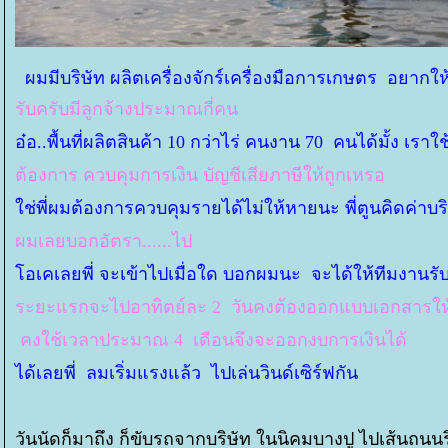
ผมมีบริษัท ผลิตเครื่องจักร์เครื่องมือการเกษตร อยากให้
รับครับมีลูกจ้างประมาณกี่คน
อ๋อ..พื้นที่ผลิตสินค้า 10 กว่าไร่ คนงาน 70 คนได้มั้ง 
ต้องการ ควบคุมการเงิน บัญชีเสียภาษีให้ถูกเหรอ
ช่พี่ผมต้องการควบคุมรายได้ไม่ให้หายนะ พี่ตูนคิดค่าบร
ผมเลยบอกอัตรา......ไป
อเคเลยพี่ จะเข้าไปเมื่อใด บอกผมนะ จะได้ให้ทีมงานรับร
ระยะแรกจะไปอาทิตย์ละ 2 วันคงต้องออกแบบเอกสารให้
คงใช้เวลาประมาณ 4 เดือนจึงจะออกงบการเงินได้
ได้เลยพี่ ลมเริ่มแรงแล้ว ไปเล่นวินด์เซิร์ฟกัน
วันนัดก็มาถึง ก็ขับรถจากบริษัท ในนิคมบางปู ไปเส้นถน