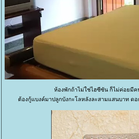
ห้องพักถ้าไม่ใช่ไฮซีซัน ก็ไม่ค่อยมี
ต้องกู้แบงค์มาปลูกบังกะโลหลังละสามแสนบาท ดอกเ