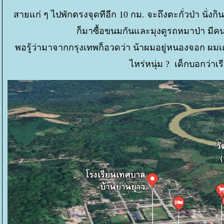
สายแก่ ๆ ไปพักตรงจุดทีอีก 10 กม. จะถึงตะกั่วป่า นั่ง
ก็มาซื้อขนมกันและมุงดูรถหมาป่า มีคน
พอรู้ว่ามาจากกรุงเทพก็อวดว่า น้าผมอยู่หนองจอก ผมเ
ไหร่หนุ่ม ? เด็กบอกว่าเร