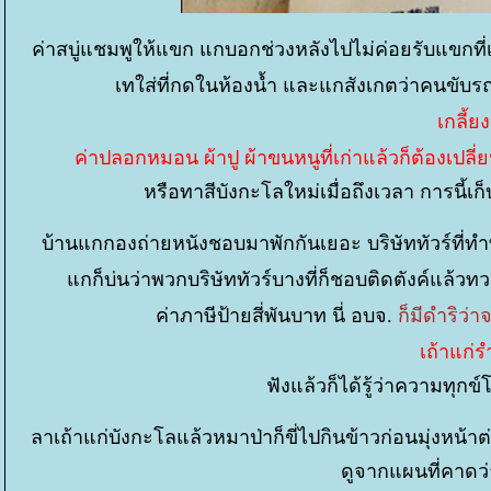
ค่าสบู่แชมพูให้แขก แกบอกช่วงหลังไปไม่ค่อยรับแขกที
เทใส่ที่กดในห้องน้ำ และแกสังเกตว่าคนขับรถ
เกลี้ย
ค่าปลอกหมอน ผ้าปู ผ้าขนหนูที่เก่าแล้วก็ต้องเปลี่ย
หรือทาสีบังกะโลใหม่เมื่อถึงเวลา การนี้เก
บ้านแกกองถ่ายหนังชอบมาพักกันเยอะ บริษัททัวร์ที่ทำท
กก็บ่นว่าพวกบริษัททัวร์บางที่ก็ชอบติดตังค์แล้วทว
ค่าภาษีป้ายสี่พันบาท นี่ อบจ.
ก็มีดำริว่
เถ้าแก่ร
ฟังแล้วก็ได้รู้ว่าความทุก
ลาเถ้าแก่บังกะโลแล้วหมาป่าก็ขี่ไปกินข้าวก่อนมุ่งหน้าต
ดูจากแผนที่คาดว่