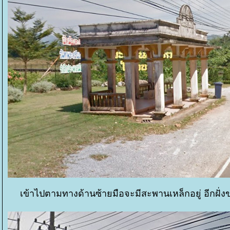
เข้าไปตามทางด้านซ้ายมือจะมีสะพานเหล็กอยู่ อีกฝั่ง