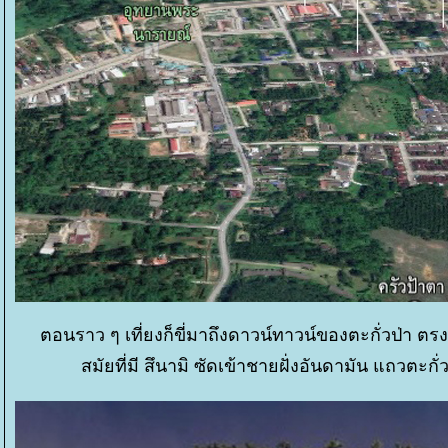
ตอนราว ๆ เที่ยงก็ขี่มาถึงดาวน์ทาวน์ของตะกั่วป่า ตรงจุ
สมัยที่มี สึนามิ ซัดเข้าชายฝั่งอันดามัน แถวตะ