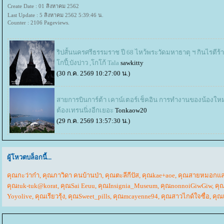
Create Date : 01 สิงหาคม 2562
Last Update : 5 สิงหาคม 2562 5:39:46 น.
Counter : 2106 Pageviews.
ริปสั้นนครศรีธรรมราช ปี 68 ไหว้พระวัดมหาธาตุ ฯ กินไรตีร้
กปี้,บังบ่าว ,โกโก้ Tala
sawkitty
(30 ก.ค. 2569 10:27:00 น.)
สายการบินการ์ต้า เคาน์เตอร์เช็คอิน การทำงานของน้องใหม
ต้องเทรนนิ่งอีกเยอะ
Tonkaow20
(29 ก.ค. 2569 13:57:30 น.)
ผู้โหวตบล็อกนี้...
คุณกะว่าก๋า
,
คุณภาวิดา คนบ้านป่า
,
คุณตะลีกีปัส
,
คุณkae+aoe
,
คุณสายหมอกแล
คุณtuk-tuk@korat
,
คุณSai Eeuu
,
คุณInsignia_Museum
,
คุณnonnoiGiwGiw
,
คุ
Yoyolive
,
คุณเรียวรุ้ง
,
คุณSweet_pills
,
คุณmcayenne94
,
คุณสาวไกด์ใจซื่อ
,
คุณ