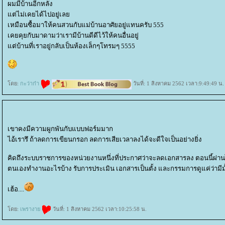
ผมมีบ้านอีกหลัง
ต่ไม่เคยได้ไปอยู่เล
เหมือนซื้อมาให้คนสวนกับแม่บ้านอาศัยอยู่แทนครับ 555
เคยคุยกับมาดามว่าเรามีบ้านดีดีไว้ให้คนอื่นอยู่
ต่บ้านที่เราอยู่กลับเป็นห้องเล็กๆโทรมๆ 5555
ดย:
กะว่าก๋า
วันที่: 1 สิงหาคม 2562 เวลา:9:49:49 น.
เขาคงมีความผูกพันกับแบบฟอร์มมาก
ไอ้เรารึ ถ้าลดการเขียนกรอก ลดการเสียเวลาลงได้จะดีใจเป็นอย่างยิ่ง
คิดถึงระบบราชการของหน่วยงานหนึ่งที่ประกาศว่าจะลดเอกสารลง ตอนนี้ผ่านไ
ตนเองทำงานอะไรบ้าง รับการประเมิน เอกสารเป็นตั้ง และกรรมการดูแค่ว่ามีมั
เฮ้อ....
ดย:
เพรางา
วันที่: 1 สิงหาคม 2562 เวลา:10:25:58 น.