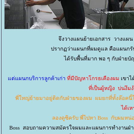
จึงวางแผนย้ายเอกสาร วางแผน 
ปรากฏว่าแผนกที่ผมดูแล คือแผนกรับ
ได้รับพื้นที่มาก พอ ๆ กับฝ่ายบ
ต่แผนกบริการลูกค้าเก่า
ที่มีปัญหาโกรธเคืองผม
เขาได
ที่เป็นผู้หญิง บ่นงึ
พี่ใหญ่ย้ายมาอยู่ติดกับฝ่ายของผม ผมยกที่ทั้งล๊อคนี้
ได้เห
ลองดูซิครับ พี่ไปหา Boss กับผมหน
Boss สอบถามความสมัครใจผมและแผนการทำงานฝ่ายกำก