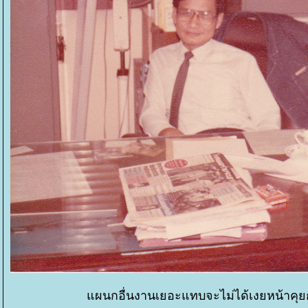
ผนกอื่นงานเยอะแทบจะไม่ได้เงยหน้าคุยกั