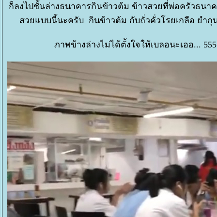
ก็ลงไปชั้นล่างธนาคารกินข้าวต้ม ข้าวสวยที่พ่อครัวธน
สวยแบบนี้นะครับ กินข้าวต้ม กับถั่วคั่วโรยเกลือ ยำกุน
ภาพข้างล่างไม่ได้ตั้งใจให้เบลอนะเออ... 55