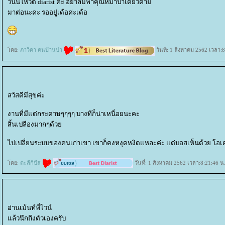
วันนี้โหวต diarist ค่ะ อย่าลืมพาคุณหมาป่าเดียวดา
มาต่อนะคะ รออยู่เด้อค่ะเด้อ
ดย:
ภาวิดา คนบ้านป่า
วันที่: 1 สิงหาคม 2562 เวลา:
สวัสดีมีสุขค่ะ
งานที่มีแต่กระดาษๆๆๆๆ บางทีก็น่าเหนื่อยนะคะ
สิ้นเปลืองมากๆด้ว
ไปเปลี่ยนระบบของคนเก่าเขา เขาก็คงหงุดหงิดแหละค่ะ แต่บอสเห็นด้วย โอ
ดย:
ตะลีกีปัส
วันที่: 1 สิงหาคม 2562 เวลา:8:21:46 น
อ่านเม้นท์พี่ไวน์
ล้วนึกถึงตัวเองครับ