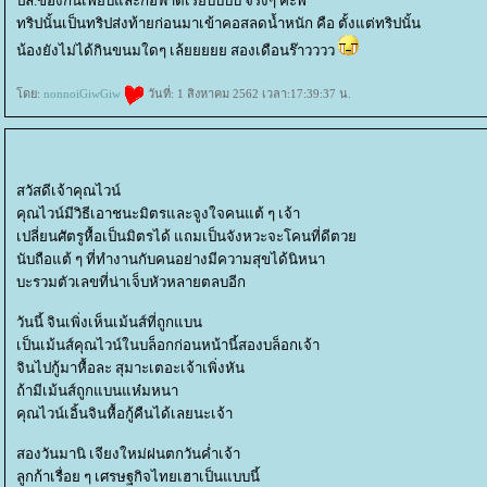
ปล.ของกินเพียบและก้อฟาดเรียบบบบ จริงๆ ค่ะพี่
ทริปนั้นเป็นทริปส่งท้ายก่อนมาเข้าคอสลดน้ำหนัก คือ ตั้งแต่ทริปนั้น
น้องยังไม่ได้กินขนมใดๆ เล้ยยยยย สองเดือนร๊าวววว
ดย:
nonnoiGiwGiw
วันที่: 1 สิงหาคม 2562 เวลา:17:39:37 น.
สวัสดีเจ้าคุณไวน์
คุณไวน์มีวิธีเอาชนะมิตรและจูงใจคนแต้ ๆ เจ้า
เปลี่ยนศัตรูหื้อเป็นมิตรได้ แถมเป็นจังหวะจะโคนที่ดีตว
นับถือแต้ ๆ ที่ทำงานกับคนอย่างมีความสุขได้นิหนา
บะรวมตัวเลขที่น่าเจ็บหัวหลายตลบอีก
วันนี้ จินเพิ่งเห็นเม้นส์ที่ถูกแบน
เป็นเม้นส์คุณไวน์ในบล็อกก่อนหน้านี้สองบล็อกเจ้า
จินไปกู้มาหื้อละ สุมาะเตอะเจ้าเพิ่งหัน
ถ้ามีเม้นส์ถูกแบนแห๋มหนา
คุณไวน์เอิ้นจินหื้อกู้คืนได้เลยนะเจ้า
สองวันมานิ เจียงใหม่ฝนตกวันค่ำเจ้า
ลูกก้าเรื่อย ๆ เศรษฐกิจไทยเฮาเป็นแบบนี้