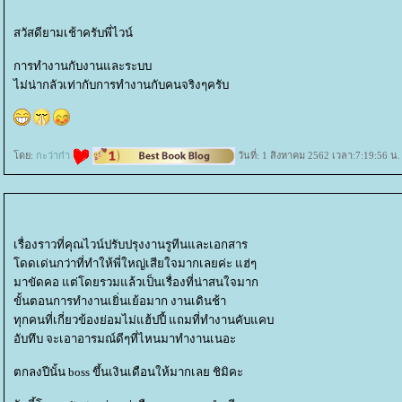
สวัสดียามเช้าครับพี่ไวน์
การทำงานกับงานและระบบ
ไม่น่ากลัวเท่ากับการทำงานกับคนจริงๆครับ
ดย:
กะว่าก๋า
วันที่: 1 สิงหาคม 2562 เวลา:7:19:56 น.
เรื่องราวที่คุณไวน์ปรับปรุงงานรูทีนและเอกสาร
ดดเด่นกว่าที่ทำให้พี่ใหญ่เสียใจมากเลยค่ะ แฮ่ๆ
มาขัดคอ แต่โดยรวมแล้วเป็นเรื่องที่น่าสนใจมาก
ขั้นตอนการทำงานเยิ่นเย้อมาก งานเดินช้า
ทุกคนที่เกี่ยวข้องย่อมไม่แฮ้ปปี้ แถมที่ทำงานคับแคบ
อับทึบ จะเอาอารมณ์ดีๆที่ไหนมาทำงานเนอะ
ตกลงปีนั้น boss ขึ้นเงินเดือนให้มากเลย ชิมิคะ