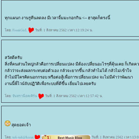
ทุกแผนก งานรูทีนลดลง มีเวลาจิ้มมะกอกกิน <-- ฮาสุดก็ตรงนี้
ดย:
FreakGirL
วันที่: 1 สิงหาคม 2562 เวลา:12:19:24 น.
สวัสดีครับ
​สิ่งที่คนส่วนใหญ่กลัวคือการเปลี่ยนแปลง มีต้องเปลี่ยนอะไรๆที่คุ้นเคย ก็เกิดค
​กลัวว่าจะส่งผลกระทบต่อตัวเอง กลัวจะยากขึ้น กลัวทำไม่ได้ กลัวไม่เข้าใจ
​ถ้าไม่มีใครคิดนอกกรอบ หรือต่อสู้เพื่อการเปลี่ยนแปลง จะไม่มีคำว่าพัฒนา
​งานนี้พี่ไวน์จับปฏิวัติเพื่อระบบที่ดีขึ้น เยี่ยมไปเลยครับ
ดย:
จันทราน็อคเทิร์น
วันที่: 1 สิงหาคม 2562 เวลา:12:57:42 น.
สุดยอดเจ้า
ดย:
tuk-tuk@korat
วันที่: 1 สิงหาคม 2562 เวลา:13:0