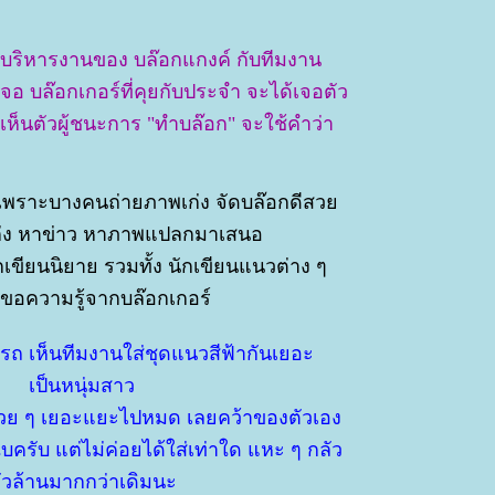
ู้บริหารงานของ บล๊อกแกงค์ กับทีมงาน
เจอ บล๊อกเกอร์ที่คุยกับประจำ จะได้เจอตัว
้เห็นตัวผู้ชนะการ "ทำบล๊อก" จะใช้คำว่า
 เพราะบางคนถ่ายภาพเก่ง จัดบล๊อกดีสว
่ง หาข่าว หาภาพแปลกมาเสนอ
ักเขียนนิยาย รวมทั้ง นักเขียนแนวต่าง ๆ
้ขอความรู้จากบล๊อกเกอร์
อดรถ เห็นทีมงานใส่ชุดแนวสีฟ้ากันเยอะ
เป็นหนุ่มสาว
สวย ๆ เยอะแยะไปหมด เลยคว้าของตัวเอง
ครับ แต่ไม่ค่อยได้ใส่เท่าใด แหะ ๆ กลัว
ัวล้านมากกว่าเดิมนะ