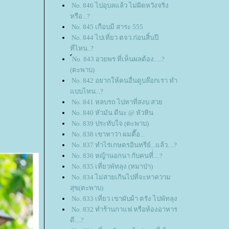
No. 846 ไปอุบลแล้ว ไม่ผิดหวังจริง
หรือ...?
No. 845 เกือบมี สาระ 555
No. 844 ไปเที่ยว ตจว.ก่อนสิ้นปี
ที่ไหน..?
์No. 843 อวยพร ที่เห็นผลต้อง.....?
(ตะพาบ)
No. 842 อยากให้คนอื่นดูบล๊อกเรา ทำ
บบไหน...?
No. 841 หลบรถ ไปหาที่สงบ สว
No. 840 หัวมัน ดีนะ @ หัวหิน
No. 839 ประทับใจ (ตะพาบ)
No. 838 เขาหาว่า ผมตื๊อ...
No. 837 ทำไร่เกษตรอินทรีย์...แล้ว....?
No. 836 หญ้านอกนา กับคนที่่....?
No. 835 เที่ยวพัทลุง (หมาป่า)
No. 834 ไม่สายเกินไปที่จะหาความ
สุข(ตะพาบ)
No. 833 เที่ยว เขาผับผ้า ตรัง ไปพัทลุง
No. 832 ทำร้านกาแฟ หรือห้องอาหาร
ดี....?