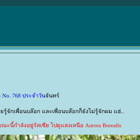
ีื
ก No. 768 ประจำวัน
จันทร์
ยรู้จักเพื่อนบล๊อก และเพื่อนบล๊อกก็ยังไม่รู้จักผม แฮ่..
 ขณะนี้กำลังอยู่รัสเซีย ไปดูแสงเหนือ Aurora Borealis