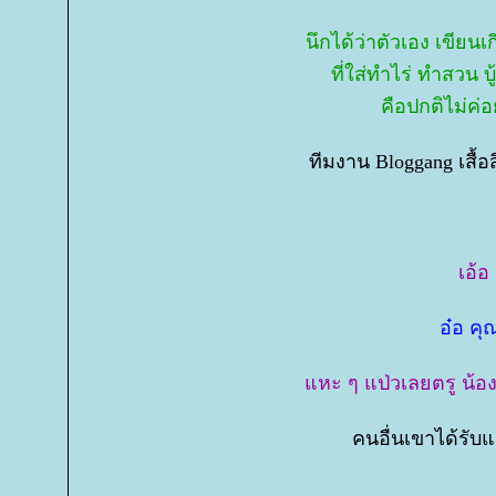
นึกได้ว่าตัวเอง เขียนเ
ที่ใส่ทำไร่ ทำสวน บู
คือปกติไม่ค่
ทีมงาน Bloggang เสื้
เอ้อ
อ๋อ คุ
หะ ๆ แป่วเลยตรู น้อง 
คนอื่นเขาได้รั