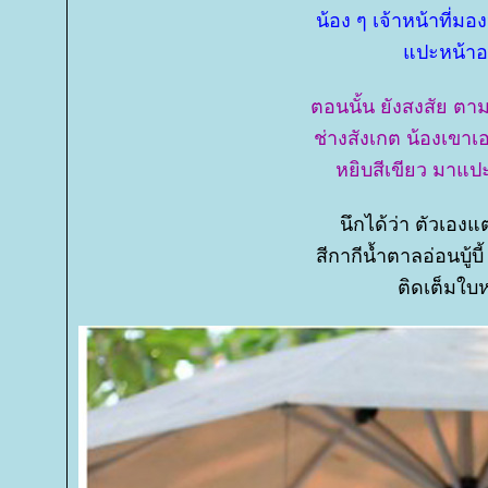
น้อง ๆ เจ้าหน้าที่ม
ปะหน้าอก 
ตอนนั้น ยังสงสัย ตา
ช่างสังเกต น้องเขาเอ
หยิบสีเขียว มาแป
นึกได้ว่า ตัวเอ
สีกากีน้ำตาลอ่อนบู้บี
ติดเต็มใบห