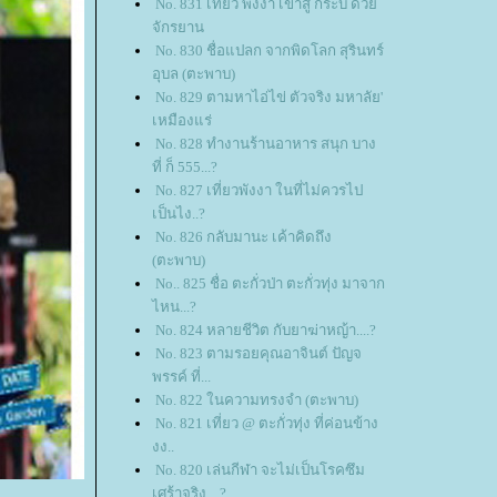
No. 831 เที่ยว พังงา เข้าสู่ กระบี่ ด้ว
จักรยาน
No. 830 ชื่อแปลก จากพิดโลก สุรินทร์
อุบล (ตะพาบ)
No. 829 ตามหาไอ่ไข่ ตัวจริง มหาลัย'
เหมืองแร่
No. 828 ทำงานร้านอาหาร สนุก บาง
ที่ ก็ 555...?
No. 827 เที่ยวพังงา ในที่ไม่ควรไป
เป็นไง..?
No. 826 กลับมานะ เค้าคิดถึง
(ตะพาบ)
No.. 825 ชื่อ ตะกั่วป่า ตะกั่วทุ่ง มาจาก
ไหน...?
No. 824 หลายชีวิต กับยาฆ่าหญ้า....?
No. 823 ตามรอยคุณอาจินต์ ปัญจ
พรรค์ ที่...
No. 822 ในความทรงจำ (ตะพาบ)
No. 821 เที่ยว @ ตะกั่วทุ่ง ที่ค่อนข้าง
งง..
No. 820 เล่นกีฬา จะไม่เป็นโรคซึม
เศร้าจริง....?