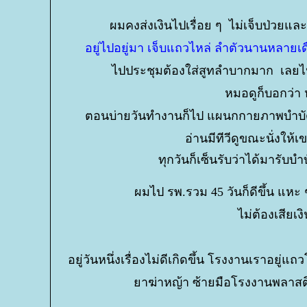
ผมคงส่งเงินไปเรื่อย ๆ ไม่เจ็บป่วยและแ
อยู่ไปอยู่มา เจ็บแถวไหล่ ลำตัวนานหลายเดือ
ไปประชุมต้องใส่สูทลำบากมาก เลยไปห
หมอดูก็บอกว่า
ตอนบ่ายวันทำงานก็ไป แผนกกายภาพบำบั
อ่านมีทีวีดูขณะนั่งให้
ทุกวันก็เซ็นรับว่าได้มารับ
ผมไป รพ.รวม 45 วันก็ดีขึ้น แหะ 
ไม่ต้องเสียเ
อยู่วันหนึ่งเรื่องไม่ดีเกิดขึ้น โรงงานเราอยู่
าฆ่าหญ้า ซ้ายมือโรงงานพลาสติ