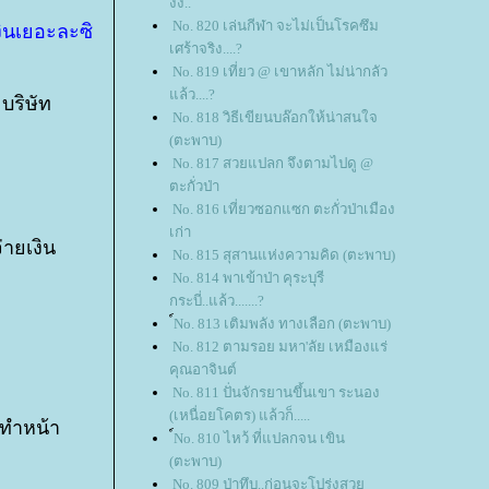
งง..
No. 820 เล่นกีฬา จะไม่เป็นโรคซึม
งินเยอะละซิ
เศร้าจริง....?
No. 819 เที่ยว @ เขาหลัก ไม่น่ากลัว
ล้ว....?
บริษัท
No. 818 วิธีเขียนบล๊อกให้น่าสนใจ
(ตะพาบ)
No. 817 สวยแปลก จึงตามไปดู @
ตะกั่วป่า
No. 816 เที่ยวซอกแซก ตะกั่วป่าเมือง
เก่า
่ายเงิน
No. 815 สุสานแห่งความคิด (ตะพาบ)
No. 814 พาเข้าป่า คุระบุรี
กระบี่..แล้ว.......?
์No. 813 เติมพลัง ทางเลือก (ตะพาบ)
No. 812 ตามรอย มหา'ลัย เหมืองแร่
คุณอาจินต์
No. 811 ปั่นจักรยานขึ้นเขา ระนอง
(เหนื่อยโคตร) แล้วก็.....
้ทำหน้า
์No. 810 ไหว้ ที่แปลกจน เขิน
(ตะพาบ)
No. 809 ป่าทึบ..ก่อนจะโปร่งสว