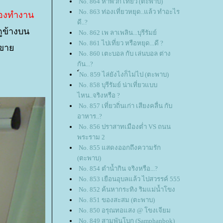
No. 864 หาพวก เที่ยว (ตะพาบ)
No. 863 ท่องเที่ยวหยุด..แล้ว ทำอะไร
้องทำงาน
ดี..?
ูข้างบน
No. 862 เพ ลาเพลิน...บุรีรัมย์
No. 861 ไปเที่ยว หรือหยุด...ดี ?
ายขา
No. 860 เตะบอล กับ เล่นบอล ต่าง
กัน...?
์No. 859 ไล่ยังไงก็ไม่ไป (ตะพาบ)
No. 858 บุรีรัมย์ น่าเที่ยวแบบ
ไหน..จริงหรือ ?
No. 857 เที่ยวถิ่นเก่า เสียงคลื่น กับ
อาหาร..?
No. 856 ปราสาทเมืองต่ำ VS ถนน
พระราม 2
No. 855 แสดงออกถึงความรัก
(ตะพาบ)
No. 854 ตำน้ำกิน จริงหรือ...?
No. 853 เยือนอุบลแล้ว ไปสวรรค์ 555
No. 852 ค้นหากระทิง ริมแม่น้ำโขง
No. 851 ของสะสม (ตะพาบ)
No. 850 อรุณทอแสง @ โขงเจียม
No. 849 สามพันโบก (Samphanbok)