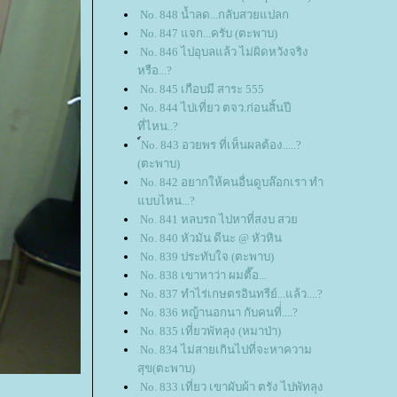
No. 848 น้ำลด...กลับสวยแปลก
No. 847 แจก...ครับ (ตะพาบ)
No. 846 ไปอุบลแล้ว ไม่ผิดหวังจริง
หรือ...?
No. 845 เกือบมี สาระ 555
No. 844 ไปเที่ยว ตจว.ก่อนสิ้นปี
ที่ไหน..?
์No. 843 อวยพร ที่เห็นผลต้อง.....?
(ตะพาบ)
No. 842 อยากให้คนอื่นดูบล๊อกเรา ทำ
บบไหน...?
No. 841 หลบรถ ไปหาที่สงบ สว
No. 840 หัวมัน ดีนะ @ หัวหิน
No. 839 ประทับใจ (ตะพาบ)
No. 838 เขาหาว่า ผมตื๊อ...
No. 837 ทำไร่เกษตรอินทรีย์...แล้ว....?
No. 836 หญ้านอกนา กับคนที่่....?
No. 835 เที่ยวพัทลุง (หมาป่า)
No. 834 ไม่สายเกินไปที่จะหาความ
สุข(ตะพาบ)
No. 833 เที่ยว เขาผับผ้า ตรัง ไปพัทลุง