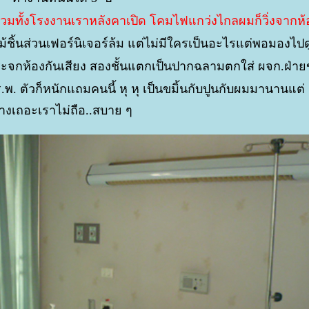
วรวมทั้งโรงงานเราหลังคาเปิด โคมไฟแกว่งไกลผมก็วิ่งจากห
ชิ้นส่วนเฟอร์นิเจอร์ล้ม แต่ไม่มีใครเป็นอะไรแต่พอมองไปด
กระจกห้องกันเสียง สองชั้นแตกเป็นปากฉลามตกใส่ ผจก.ฝ่
.พ. ตัวก็หนักแถมคนนี้ หุ หุ เป็นขมิ้นกับปูนกับผมมานานแต่
่างเถอะเราไม่ถือ..สบาย ๆ