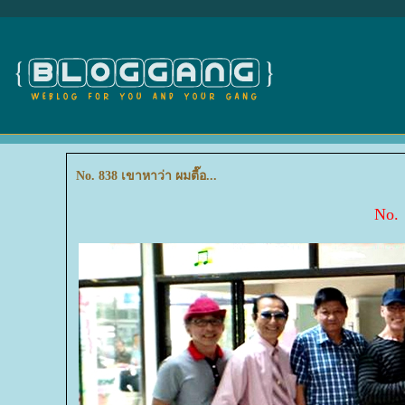
No. 838 เขาหาว่า ผมตื๊อ...
No. 