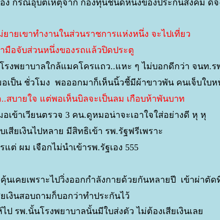
รอง กรณีอุบัติเหตุจาก กองทุนชนิดหนึ่งของประกันสังคม ดี
แม่ยายเขาทำงานในส่วนราชการแห่งหนึ่ง จะไปเที่ยว
มือจับส่วนหนึ่งของรถแล้วปิดประตู
พาไปโรงพยาบาลใกล้แมคโครแถว..แหะ ๆ ไม่บอกดีกว่า จนท.ร
็น ชั่วโมง พอออกมาก็เห็นนิ้วชี้มีผ้าขาวพัน คนเจ็บใบหน้
ออ..สบายใจ แต่พอเห็นบิลจะเป็นลม เกือบห้าพันบาท
หมอเข้าเวียนตรวจ 3 คน.ดูหมอน่าจะเอาใจใส่อย่างดี หุ หุ
จ็บเสียเงินไปหลาย มีสิทธิเข้า รพ.รัฐฟรีเพราะ
รแต่ ผม เจือกไม่นำเข้ารพ.รัฐเอง 555
ละคุ้นเคยเพราะไปวิ่งออกกำลังกายด้วยกันหลายปี เข้าผ่าตัดที
สียเงินสอบถามก็บอกว่าทำประกันไว้
ป รพ.นั้นโรงพยาบาลนั้นมีใบส่งตัว ไม่ต้องเสียเงินเล