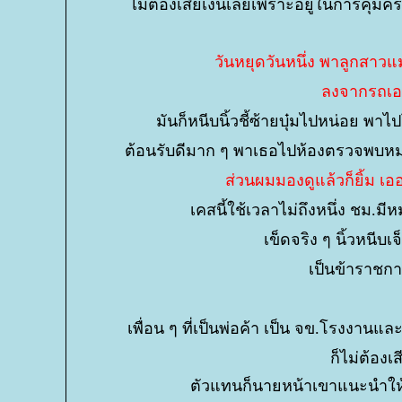
ไม่ต้องเสียเงินเลยเพราะอยู่ในการคุ้มค
วันหยุดวันหนึ่ง พาลูกสาว
ลงจากรถเอา
มันก็หนีบนิ้วชี้ซ้ายบุ๋มไปหน่อย 
ต้อนรับดีมาก ๆ พาเธอไปห้องตรวจพบหมอเป
ส่วนผมมองดูแล้วก็ยิ้ม เ
เคสนี้ใช้เวลาไม่ถึงหนึ่ง ชม.มี
เข็ดจริง ๆ นิ้วหนีบเ
เป็นข้าราชกา
เพื่อน ๆ ที่เป็นพ่อค้า เป็น จข.โรงงานแ
ก็ไม่ต้องเ
ตัวแทนก็นายหน้าเขาแนะนำให้ไ