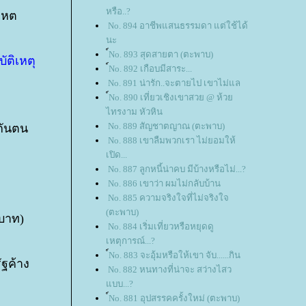
หรือ..?
เหต
No. 894 อาชีพแสนธรรมดา แต่ใช้ได้
นะ
์No. 893 สุดสายตา (ตะพาบ)
ัติเหตุ
์No. 892 เกือบมีสาระ...
No. 891 น่ารัก..จะตายไป เขาไม่แล
์No. 890 เที่ยวเชิงเขาสวย @ ห้ว
ไทรงาม หัวหิน
No. 889 สัญชาตญาณ (ตะพาบ)
ะกันตน
No. 888 เขาลืมพวกเรา ไม่ยอมให้
เปิด...
No. 887 ลูกหนี้น่าคบ มีบ้างหรือไม่...?
No. 886 เขาว่า ผมไม่กลับบ้าน
No. 885 ความจริงใจที่ไม่จริงใจ
(ตะพาบ)
 บาท)
No. 884 เริ่มเที่ยวหรือหยุดดู
เหตุการณ์...?
์No. 883 จะอุ้มหรือให้เขา จับ......กิน
ัฐค้าง
No. 882 หนทางที่น่าจะ สว่างไสว
บบ...?
์No. 881 อุปสรรคครั้งใหม่ (ตะพาบ)