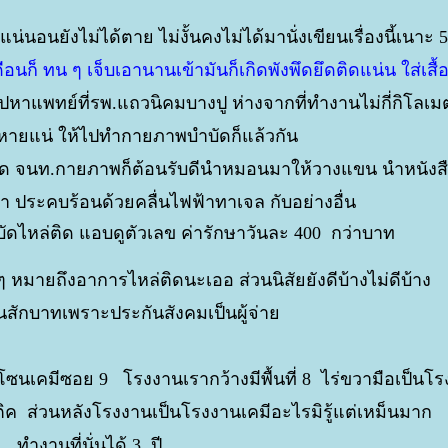
น่นอนยังไม่ได้ตาย ไม่งั้นคงไม่ได้มานั่งเขียนเรื่องนี้เนาะ 
นก็ ทน ๆ เจ็บเอานานเข้ามันก็เกิดพังพึดยึดติดแน่น ใส่เสื้อ
าแพทย์ที่รพ.แถวนิคมบางปู ห่างจากที่ทำงานไม่กี่กิโลเม
 หายแน่ ให้ไปทำกายภาพบำบัดก็แล้วกัน
ด จนท.กายภาพก็ต้อนรับดีนำหมอนมาให้วางแขน นำหนังสื
เขา ประคบร้อนด้วยคลื่นไฟฟ้าทาเจล กับอย่างอื่น
บำบัดไหล่ติด แอบดูตัวเลข ค่ารักษาวันละ 400 กว่าบาท
ๆ หมายถึงอาการไหล่ติดนะเออ ส่วนนิสัยยังดีบ้างไม่ดีบ้าง
งินสักบาทเพราะประกันสังคมเป็นผู้จ่า
แถวโซนเคมีซอย 9 โรงงานเรากว้างมีพื้นที่ 8 ไร่ขวามือเป็นโร
ค ส่วนหลังโรงงานเป็นโรงงานเคมีอะไรมิรู้แต่เหม็นมาก
ทำงานที่นั่นได้ 3 ปี