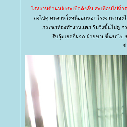
รงงานด้านหลังระเบิดดังลั่น สะเทือนไปทั่
ลงไปดู คนงานวิ่งหนีออกนอกโรงงาน กองไม้
กระจกห้องทำงานแตก รีบวิ่งขึ้นไปดู 
รีบอุ้มเธอก็ผจก.ฝ่ายขายขึ้นรถไป ร
ช