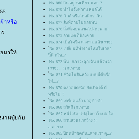
No. 880 กิน อยู่่ รอเที่ยว..และ..?
No. 879 ทำไมจึงทำกับ หมอได้
555
No. 878 .ใกล้ หรือไกลดีกว่ากัน
ผ้าหรือ
No. 877 สิ่งที่ตามไม่ค่อยทัน
No. 876 สิ่งที่เคยพลาดไป (ตะพาบ)
ตร
No. 875 อายแต่ ก็ต้องขา
No. 874 เมื่อโควิด ลาจาก..แล้วเราจะ
์No. 873 เปลี่ยนที่ทำงานใหม่ในเวลา
อมาให้
นี้ดี หรือ..?
No. 872 พ้น ..สภาวะฉุกเฉิน แล้วพวก
เราจะ....? (ตะพาบ)
์์No. 871 ชีวิตไม่สิ้นหวัง แบบนี้ดีหรือ
ไม่....?
No. 870 ตลาดสด/นัด ยังเปิดได้ ดี
หรือไม่..?
์No. 869 เครียดแล้ว มาดูขำ ขำ
No. 868 สวัสดี (ตะพาบ)
์No. 867 หนีไวรัส..ไปสู่โลกกว้างสดใส
งงานปุ๋ยกับ
No. 866 สวนสวย นากว้าง @
อ.ท่ายาง
No. 865 ปิดหน้าซัดกัน...ส่วนเรา ดู...?