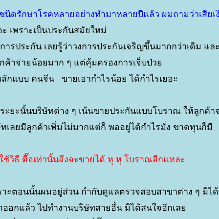
ีวิต ชนิดรักษาโรคหลายอย่างทำมาหลายปีแล้ว ผมถามว่าเสียเ
อะ เพราะเป็นประกันสมัยใหม่
งการประกัน เลยรู้ว่าวงการประกันเจริญขึ้นมากกว่าเดิม และ
กค้าจ่ายน้อยมาก ๆ แต่คุ้มครองการเจ็บป่ว
ือหลักแบบ คนจีน ขายเอากำไรน้อย ได้กำไรเยอะ
ระยะนั้นบริษัทต่าง ๆ เน้นขายประกันแบบโบราณ ให้ลูกค้าจ
ทเลยมีลูกค้าเพิ่มไม่มากแต่ก็ พออยู่ได้กำไรมั่ง ขาดทุนก็มี
วิธี ตื๊อเท่านั้นจึงจะขายได้ หุ หุ โบราณอีกแหละ
พราะตอนนั้นผมอยู่ส่วน กำกับดูแลตรวจสอบสาขาต่าง ๆ มิได
ลาออกแล้ว ไปทำงานบริษัทสายอื่น มิได้สนใจอีกเล