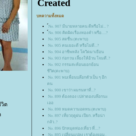
บทความทั้งหมด
์No. 907 มีนายหลายคน ดีหรือไม่... ?
์No. 906 คิดผิดเรื่องทองคำ หรือ.....?
No. 905 สดชื่น (ตะพาบ)
No. 905 คนเยอะดี หรือไม่ดี...?
No. 904 อาชีพหลัง โควิดมาเยือน
No. 903 ก่อกวน เลี้ยงให้อ้วน โจมตี..?
No. 902 กรรมสะท้อนยอกย้อน
ชีวิต(ตะพาบ)
No. 901 พบเพื่อนบล๊อกตัวเป็น ๆ อีก
คน
No. 900 เขาว่า ผมรนหาที่...?
No. 899 ต้องดอง เปล่าดองบล๊อกนะ
เออ
ีวิต
No. 898 หมดความอดทน (ตะพาบ)
า
No. 897 เที่ยวฤดูฝน เปียก..หรือน่า
กลัว..?
No. 896 ปักหมุดท่องเที่ยว ที่....?
No. 895 เปลี่ยนแปลง เราต้องยอม..