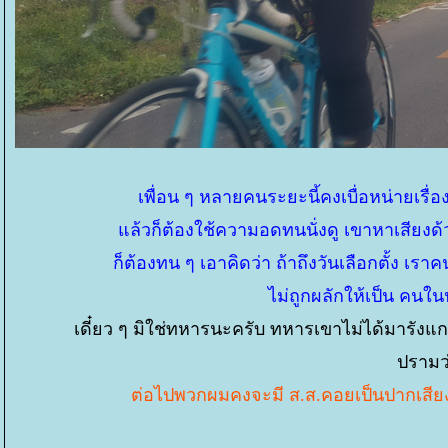
เพื่อน ๆ หลายคนระยะนี้คงเบื่อหน่ายเรื่องย
ล้วก็ต้องใช้ความอดทนนั่งดู เขาหาเสียงด้
ก็ต้องทน ๆ เอาคิดว่า ถ้าถึงวันเลือกตั้ง เรา
ไม่ถูกผลักให้เป็น คนใ
เดี๋ยว ๆ มิใช่ทหารนะครับ ทหารเขาไม่ได้มารังแ
ปรามว่
ต่อไปพวกผมคงจะมี ส.ส.คอยเป็นปากเสียงค