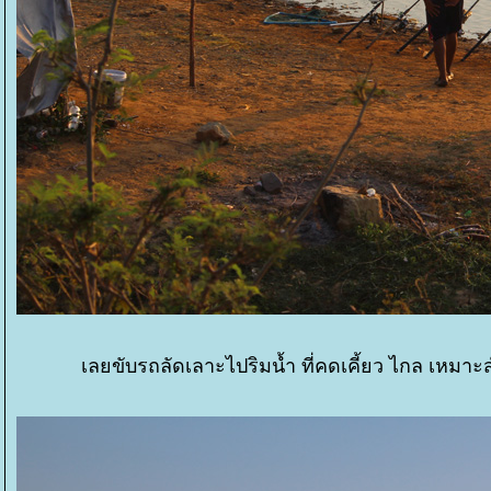
เลยขับรถลัดเลาะไปริมน้ำ ที่คดเคี้ยว ไกล เหมาะ