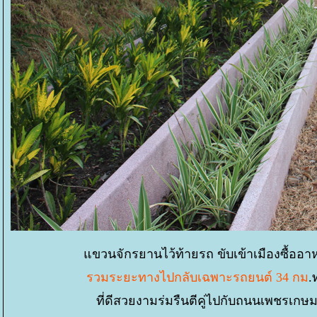
ขวนจักรยานไว้ท้ายรถ ขับเข้าเมืองซื้ออาห
รวมระยะทางไปกลับเฉพาะรถยนต์ 34 กม
.
ที่ดีสวยงามร่มรืนตีคู่ไปกับถนนเพชรเก