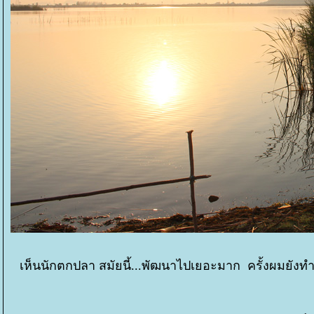
เห็นนักตกปลา สมัยนี้...พัฒนาไปเยอะมาก ครั้งผมยังทำบ