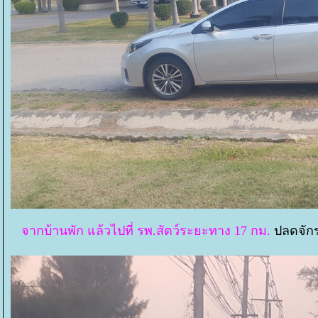
จากบ้านพัก แล้วไปที่ รพ.สัตว์ระยะทาง 17 กม.
ปลดจักร