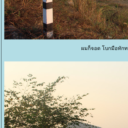
ผมก็จอด โบกมือทักทา