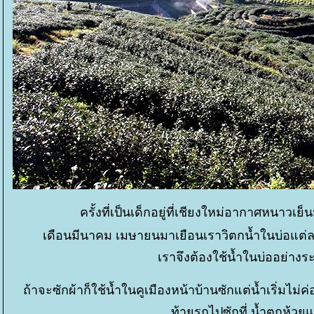
ครั้งที่เป็นเด็กอยู่ที่เชียงใหม่อากาศหนาวเย
เดือนมีนาคม เมษายนมาเยือนเราวิตกน้ำในบ่อแต่ล
เราจึงต้องใช้น้ำในบ่ออย่างร
ถ้าจะซักผ้าก็ใช้น้ำในคูเมืองหน้าบ้านซักแต่น้ำเริ่มไม่
ท้ายรถไปซักที่ น้ำตกห้วย