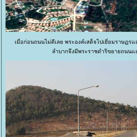
เมื่อก่อนถนนไม่ดีเลย พระองค์เสด็จไปเยี่ยมราษ
ลำบากจึงมีพระราชดำริขยายถนนและส