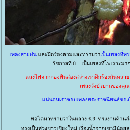
เพลงสายฝน
ละฝึกร้องตามและทราบว่า
เป็นเพลงที่
รัชกาลที่ 8 เป็นเพลงที่ไพเราะมา
สงไฟจากกองฟืนส่องสว่างเราฝึกร้องกันหลา
เพลงวังบัวบานของคุณสน
น่นอนเราชอบเพลงพระราชนิพนธ์ของในห
พอโตมาทราบว่าในหลวง ร.9 ทรงงานด้านส่งเสร
ทรงเป็นห่วงชาวเชียงใหม่ เรื่องน้ำจากเขามีน้อย