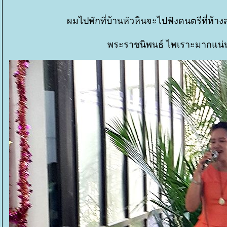
ผมไปพักที่บ้านหัวหินจะไปฟังดนตรีที่ห้าง
พระราชนิพนธ์ ไพเราะมากแน่