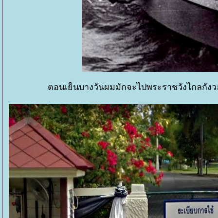
ตอนเย็นบางวันผมมักจะไปพระราชวังไกลกังวลด