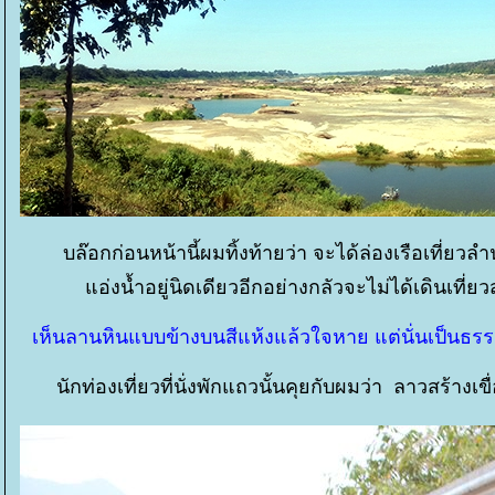
บล๊อกก่อนหน้านี้ผมทิ้งท้ายว่า จะได้ล่องเรือเที่ยวล
อ่งน้ำอยู่นิดเดียวอีกอย่างกลัวจะไม่ได้เดินเที่
เห็นลานหินแบบข้างบนสีแห้งแล้วใจหาย แต่นั่นเป็นธรรม
นักท่องเที่ยวที่นั่งพักแถวนั้นคุยกับผมว่า ลาวสร้า