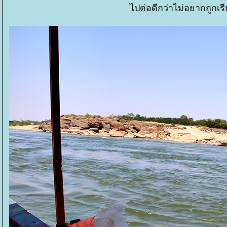
ไปต่อดีกว่าไม่อยากถูกเ