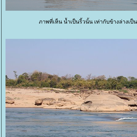
ภาพที่เห็น น้ำเป็นริ้วนั้น เท่ากับข้างล่างเป