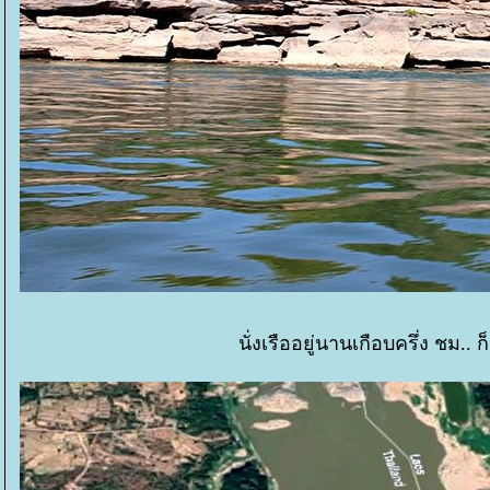
นั่งเรืออยู่นานเกือบครึ่ง ชม.