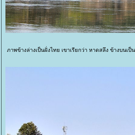
ภาพข้างล่างเป็นฝั่งไทย เขาเรียกว่า หาดสลึง ข้างบนเป็