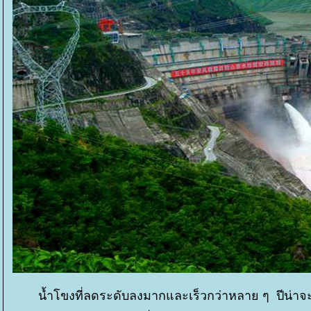
น้ำโขงที่ลดระดับลงมากและเร็วกว่าหลาย ๆ ปีน่าจะ