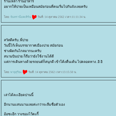
ร้านเหล้า ร้านอาหาร
อยากให้ปายเป็นเหมือนสมัยก่อนที่คนเริ่มไปกันจังเลยครับ
ดย:
จันทราน็อคเทิร์น
วันที่: 14 ตุลาคม 2562 เวลา:11:11:34 น.
สวัสดีครับ..พี่ปา
วันนี้ไก้เห็นบรรยากาศเมืองปาย สมัยก่อน
ช่างผิดกันไกลมากนะครับ
สนามบินปาย ก็ถือว่ายังใช้งานได้ดี
ต่การเดินทางด้วยรถยนต์ก็สนุกดี เข้าโค้งตื่นเต้น ไปตลอดทาง..อิ อิ
ดย:
พายุสุริยะ
วันที่: 14 ตุลาคม 2562 เวลา:13:15:50 น.
เล่าได้ละเอียดปานนี้
อีกนานแสนนานเลยค่ะกว่าจะลืมชื่อตัวเอง
อ้อซะอีก วางของไว้ตะกี้