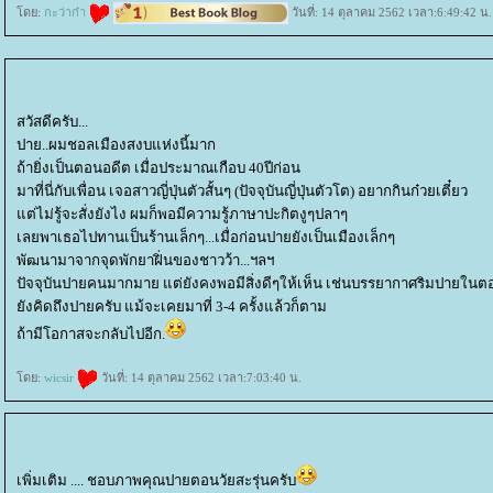
ดย:
กะว่าก๋า
วันที่: 14 ตุลาคม 2562 เวลา:6:49:42 น.
สวัสดีครับ...
ปาย..ผมชอลเมืองสงบแห่งนี้มาก
ถ้ายิ่งเป็นตอนอดีต เมื่อประมาณเกือบ 40ปีก่อน
มาที่นี่กับเพื่อน เจอสาวญี่ปุ่นตัวสั้นๆ (ปัจจุบันญี่ปุ่นตัวโต) อยากกินก๋วยเตี๋ยว
ต่ไม่รู้จะสั่งยังไง ผมก็พอมีความรู้ภาษาปะกิตงูๆปลาๆ
เลยพาเธอไปทานเป็นร้านเล็กๆ...เมื่อก่อนปายยังเป็นเมืองเล็กๆ
พัฒนามาจากจุดพักยาฝิ่นของชาวว้า...ฯลฯ
ปัจจุบันปายคนมากมาย แต่ยังคงพอมีสิ่งดีๆให้เห็น เช่นบรรยากาศริมปายในตอ
ังคิดถึงปายครับ แม้จะเคยมาที่ 3-4 ครั้งแล้วก็ตาม
ถ้ามีโอกาสจะกลับไปอีก.
ดย:
wicsir
วันที่: 14 ตุลาคม 2562 เวลา:7:03:40 น.
เพิ่มเติม .... ชอบภาพคุณปายตอนวัยสะรุ่นครับ