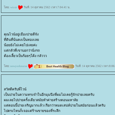
ดย:
wicsir
วันที่: 14 ตุลาคม 2562 เวลา:7:04:41 น.
คุณไวน์อยู่เมืองปายดีจัง
ที่ดินที่นั่นคงเป็นทองเล
น้อยยังไม่เคยไปเลยค่ะ
ต่กลัวที่เขาบอกว่านั่งรถ
ต้องเลี้ยวเป็นร้อยๆโค้ง กลัววว
ดย:
newyorknurse
วันที่: 14 ตุลาคม 2562 เวลา:8:06
สวัสดีครับพี่ไวน์
เป็นปายในความทรงจำในอีกมุมนึงที่ผมไม่เคยรู้จักปายเลยครับ
ผมเลยไปปายครั้งเดียวสมัยทำค่ายสร้างตอนมหาลั
ต่ตอนนี้ปายเจริญมากแล้ว เรียกว่าหมดเสน่ห์ปายในสมัยก่อนแล้วครับ
ไปตรงไหนก็เจอแต่ร้านขายของที่ระลึก