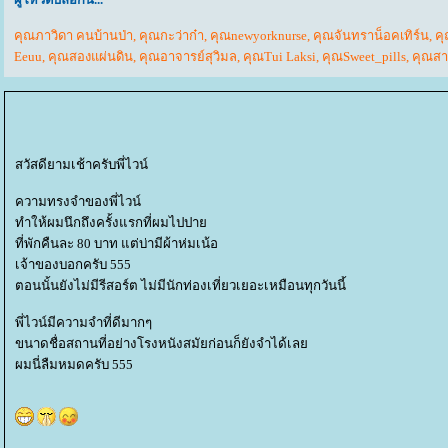
คุณภาวิดา คนบ้านป่า
,
คุณกะว่าก๋า
,
คุณnewyorknurse
,
คุณจันทราน็อคเทิร์น
,
คุ
Eeuu
,
คุณสองแผ่นดิน
,
คุณอาจารย์สุวิมล
,
คุณTui Laksi
,
คุณSweet_pills
,
คุณสา
สวัสดียามเช้าครับพี่ไวน์
ความทรงจำของพี่ไวน์
ทำให้ผมนึกถึงครั้งแรกที่ผมไปปา
ที่พักคืนละ 80 บาท แต่บ่ามีผ้าห่มเน้อ
เจ้าของบอกครับ 555
ตอนนั้นยังไม่มีรีสอร์ต ไม่มีนักท่องเที่ยวเยอะเหมือนทุกวันนี้
พี่ไวน์มีความจำที่ดีมากๆ
ขนาดชื่อสถานที่อย่างโรงหนังสมัยก่อนก็ยังจำได้เล
ผมนี่ลืมหมดครับ 555