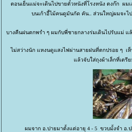
ตอนเย็นแม่จะเดินไปขายตั๋วหนังที่โรงหนัง ตงก๊ก ผมเลย
บนเก้าอี้ไม้คนดูมันกัด คัน.. ส่วนใหญ่ผมจ
บางคืนฝนตกพรำ ๆ ผมกับพี่ชายกลางร่มเดินไปรับแม่ แล
ไม่สว่างนัก แหงนดูแสงไฟผ่านสายฝนที่ตกปรอย ๆ เห็น
ล้วจับใส่ถุงผ้าเล็กที่เตรี
ผมจาก อ.ปายมาตั้งแต่อายุ 4 - 5 ขวบมั้งจำ อ