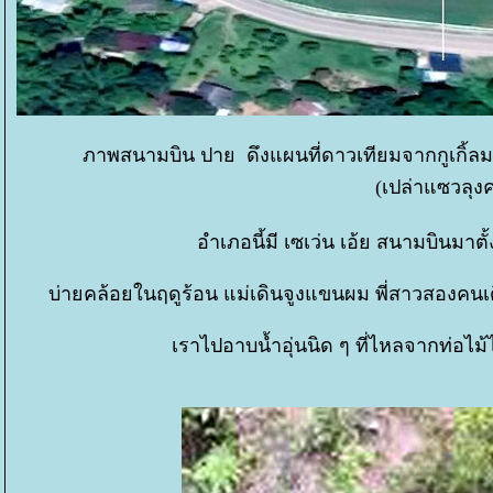
ภาพสนามบิน ปาย ดึงแผนที่ดาวเทียมจากกูเกิ้ลมา
(เปล่าแซวลุง
อำเภอนี้มี เซเว่น เอ้ย สนามบินมา
บ่ายคล้อยในฤดูร้อน แม่เดินจูงแขนผม พี่สาวสองคนเด
เราไปอาบน้ำอุ่นนิด ๆ ที่ไหลจากท่อไม้ไผ