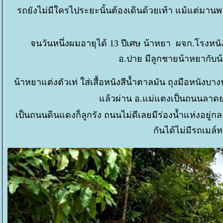
รถยังไม่มีใครไประยะนั้นต้องเดินด้วยเท้า แม้แต่มานพ 
จนวันหนึ่งผมอายุได้ 13 ปีเศษ น้าหยา ผจก.โรงหนัง
อ.ปาย มีลูกชายน้าหยากับน
น้าหยาแต่งตัวเท่ ใส่เสื้อหนังสีน้ำตาลมัน ถุงมือหนังบา
ล้วผ่าน อ.แม่แตงเป็นถนนลาดยา
เป็นถนนดินแดงก็ลูกรัง ถนนไม่ดีเลยมีร่องน้ำแห่งอย
กันได้ไม่มีรถเม