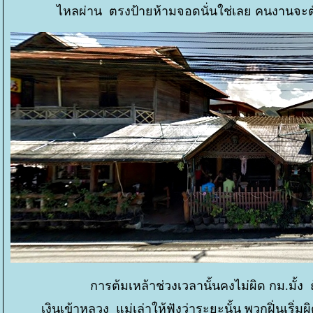
ไหลผ่าน ตรงป้ายห้ามจอดนั่นใช่เลย คนงานจะตัก
การต้มเหล้าช่วงเวลานั้นคงไม่ผิด กม.มั้
เงินเข้าหลวง แม่เล่าให้ฟังว่าระยะนั้น พวกฝิ่นเริ่