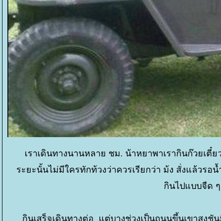
เราเดินทางนานหลาย ชม. น้าหยาพาเรากินก๊วยเตี๋ยว
ระยะนั้นไม่มีใครทักท้วงว่าควรเรียกว่า ม้ง สั่งแล้วร
กินไปแบบจืด ๆ ไ
กินเสร็จเดินทางต่อ แต่บางช่วงเป็นถนนขึ้นเขาสูงชันม