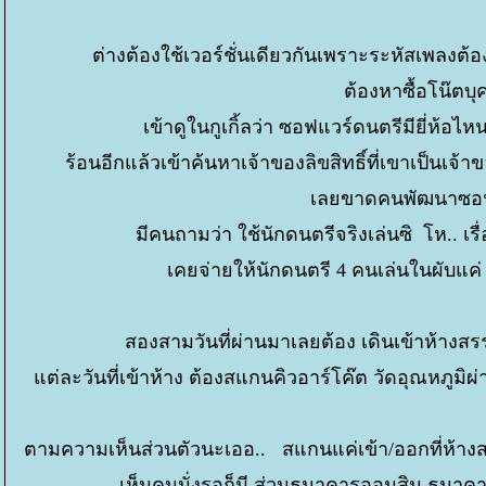
ต่างต้องใช้เวอร์ชั่นเดียวกันเพราะระหัสเพลงต้
ต้องหาซื้อโน๊ตบุ
เข้าดูในกูเกิ้ลว่า ซอฟแวร์ดนตรีมียี่ห้อไห
ร้อนอีกแล้วเข้าค้นหาเจ้าของลิขสิทธิ์ที่เขาเป็น
เลยขาดคนพัฒนาซอฟแว
มีคนถามว่า ใช้นักดนตรีจริงเล่นซิ โห.. 
เคยจ่ายให้นักดนตรี 4 คนเล่นในผับแค่
สองสามวันที่ผ่านมาเลยต้อง เดินเข้าห้างสรร
ต่ละวันที่เข้าห้าง ต้องสแกนคิวอาร์โค๊ต วัดอุณหภูมิ
ตามความเห็นส่วนตัวนะเออ.. สแกนแค่เข้า/ออกที่ห้า
เห็นคนนั่งรอก็มี ส่วนธนาคารออมสิน ธนาคาร