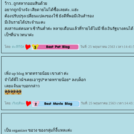
ว้าว...ถูกสลากออมสินด้ว
อยากถูกบ้างจัง เสียดายไม่ได้ซื้อเลยค่ะ..แฮ่ะ
ต้องปรับปรุงเปลี่ยนแปลงของใช้ ยังดีที่พอมีเงินสำรอง
มีเงินรายได้ประจำนะคะ
สงสารแต่คนหาเช้ากินค่ำค่ะ หลายเดือนแล้วที่รายได้ไม่มี พึ่งเงินรัฐบางคนได
เป็ฯที่น่าเวทนาค่ะ
ดย:
ตะลีกีปัส
วันที่: 25 พฤษภาคม 2563 เวลา:14:41:
เพิ่ง up blog หาดทรายน้อย เขาเต่า ค่ะ
จำได้พี่ไวน์ฯเคยเอารูป*หาดทรายน้อย* ลงบล็อก
เลยแจ้นมาบอกกล่าว
ดย:
เริงฤดีนะ
วันที่: 25 พฤษภาคม 2563 เวลา:14:43:
เป็น organizer ขอวง ของกลุ่มก็งี้แหละค่ะ