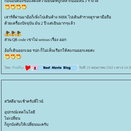
ก่อนอื่นต้องขอแสดงความยินดีที่ถูกสลากออมสิน 3 รางวัล
เสาร์ที่ผ่านมาอ้อก็เพิ่งไปเดินห้าง MBK ไปเดินสำรวจดูราคามือถือ
ด้วยเครื่องปัจจุบัน มัน 2 ปี แต่เยินมากๆแล้ว
ส่วน QR code เขาไม่ serious เรื่อง ออก
อ้อก็เดินออกเฉย รปภ ก็ไม่เห็นเรียกให้สแกนออกเลยค่ะ
ดย:
เริงฤดีนะ
วันที่: 25 พฤษภาคม 2563 เวลา:6:14:3
สวัสดียามเช้าครับพี่ไวน์
อุปกรณ์เทคโนโลยี
ไม่เปลี่ยน
ก็ถูกบังคับให้เปลี่ยนนะครับ