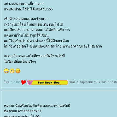
อย่างคอมผมตอนนี้เก่ามาก
ทบจะทำอะไรไม่ได้เลยครับ 555
เข้าห้างวันก่อนผมขอเขียนเอา
เพราะไม่มีโลน์ โหลดแอพไทยชนะไม่ได้
ผมเขียนเร็วกว่ามาดามสแกนโค้ดอีกครับ 555
ต่หลายร้านไม่มีสมุดให้เขียน
ผมก็ไม่เข้าครับ คิดว่าทำแบบนี้ได้อีกสักเดือน
ก็น่าจะต้องเลิก ไม่งั้นคนคงเลิกเดินห้างเพราะรำคาญและไม่สะดวก
เศรษฐกิจน่าจะแย่ไปอีกหลายปีจริงๆครับพี่
ควิดเปลี่ยนโลกจริงๆ
ดย:
กะว่าก๋า
วันที่: 25 พฤษภาคม 2563 เวลา:7:32:48
หม่อมถนัดศรีผมไม่ทันฟังเพลงของท่านครับพี่
ติดตามแค่รายการอาหาร
ุคสุนทราภรณ์ผมก็ไม่ทัน