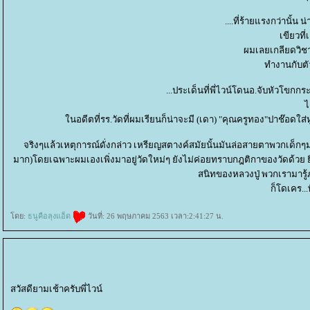
....ที่ร้ายแรงกว่านั้
เขียวที่
ผมเลยเกลียดวิชา
ทำงานกับตัว
...ประเด็นที่พี่ไวน์โดนอ.จับหัวโขกก
ไ
นอดีตที่รร.วัดที่ผมเรียนก็น่าจะมี (เดา) "คุณครูทอง"ปาช๊อดใส
จริงๆแล้วเหตุการณ์ดั่งกล่าว เหรียญสตางค์สมัยนั้นมันล่อสายตาพวกเด็กๆ
มาก)โดยเฉพาะผมเองเพิ่งมาอยู่วัดใหม่ๆ ยังไม่ค่อยทราบกฎติกาของวัดด้วย ยิ่ง
สนิทของหลวงปู่ พวกเรามารู้
ก็โดเคร...
ดย:
ธนูคือลุงแอ็ด
วันที่: 26 พฤษภาคม 2563 เวลา:2:41:27 น.
สวัสดียามเช้าครับพี่ไวน์