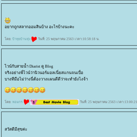
อยากถูกสลากออมสินบ้าง อะไรบ้างนะคะ
ดย:
ป้าทุยบ้านทุ่ง
วันที่: 25 พฤษภาคม 2563 เวลา:10:58:18 น.
ไวน์กับสายน้ำ Diarist ดู Blog
จริงอย่างพี่ไวน์ว่านิวนอร์มอลเนี่ยสแกนจนเบื่อ
บางทีมือไม่ว่างนี่ต้องวางแผนดีดีว่าจะทำยังไงจ้า
ดย:
หอมกร
วันที่: 25 พฤษภาคม 2563 เวลา:13:00:21
สวัสดีมีสุขค่ะ