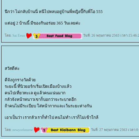
นึกว่า ไม่กลับบ้านนี่ หนีไปหลบอยู่บ้านพี่หญิงบี๊กับพี่โอ 555
ต่อยู่ 2 บ้านนี้ มีของกินอร่อย 365 วันเลยค่ะ
ดย:
Sai Eeuu
วันที่: 26 พฤษภาคม 2563 เวลา:15:46:
สวัสดีค่ะ
ดีจังถูกรางวัลด้ว
ระยะนี้ ที่นิวยอร์กเริ่มเปิดเมืองบ้างแล้ว
คนไปเที่ยวทะเล ดูแล้วคนแน่นมาก
กลัวจังหน้าหนาวเขาก็บอกว่าจะระบาดอีก
ถ้าคนไม่มีระเบียบ ใส่หน้ากากและเว้นระยะห่างกัน
เอาเป็นว่า เรากลัวเราก็ทำไป คนไม่ทำ เราก็ไม่เข้าใกล้
ดย:
newyorknurse
วันที่: 27 พฤษภาคม 2563 เวลา:0