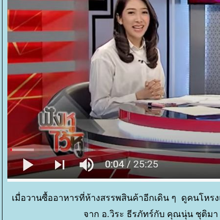
เมื่อวานซื้ออาหารที่ห้างสรรพสินค้าอีกเดิน ๆ ดูคนโ
จาก อ.วิระ ธีรภัทร์กับ คุณนุ่น ชุติ