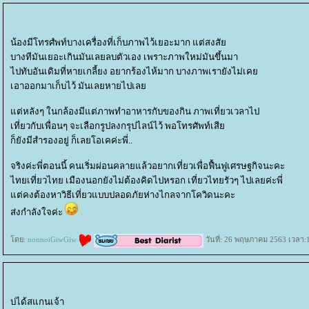
น้องมีโทรศํพท์บางเครื่องที่เก็บภาพไว้เยอะมาก แต่สงสั
บางทีมันเยอะเกินมันเลยลบตัวเอง เพราะภาพใหม่มันขึ้นมา
ไปทับอันเดิมที่หายเกลี้ยง อยากร้องไห้มาก บางภาพเรายังไม่เค
เอาออกมาเก็บไว้ มันเลยหายไปเล
ต่หลังๆ ในกล้องมีแต่ภาพทำอาหารกับของกิน ภาพเที่ยวเวลาไป
เที่ยวกับเพื่อนๆ จะเลือกรูปลงกรุปไลน์ไว้ พอโทรศัพท์เสี
ก็ยังมีสำรองอยู่ ก็เลยโอเคค่ะพี่..
จริงค่ะพี่ตอนนี้ คนเริ่มผ่อนคลายแล้วอยากเที่ยวเพื่อฟื้นฟูเศรษฐกิจนะคะ
ไทยเที่ยวไทย เมืองนอกยังไม่ต้องคิดไปหรอก เที่ยวไทยรัวๆ ไปเลยค่ะพี่
ต่คงต้องหาวิธีเที่ยวแบบปลอดภัยห่างไกลจากโควิดนะคะ
ส่งกำลังใจค่ะ
ดย:
nonnoiGiwGiw
วันที่: 26 พฤษภาคม 2563 เวลา:
บ่ได้สแกนเจ้า