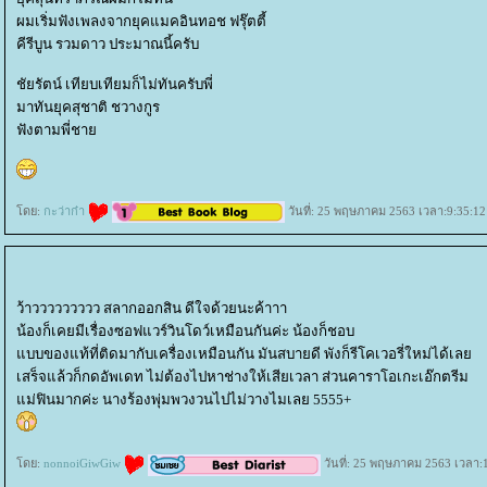
ผมเริ่มฟังเพลงจากยุคแมคอินทอช ฟรุ๊ตตี้
คีรีบูน รวมดาว ประมาณนี้ครับ
ชัยรัตน์ เทียบเทียมก็ไม่ทันครับพี่
มาทันยุคสุชาติ ชวางกูร
ฟังตามพี่ชา
ดย:
กะว่าก๋า
วันที่: 25 พฤษภาคม 2563 เวลา:9:35:12
ว้าววววววววว สลากออกสิน ดีใจด้วยนะค้าาา
น้องก็เคยมีเรื่องซอฟแวร์วินโดว์เหมือนกันค่ะ น้องก็ชอบ
บบของแท้ที่ติดมากับเครื่องเหมือนกัน มันสบายดี พังก็รีโคเวอรี่ใหม่ได้เล
เสร็จแล้วก็กดอัพเดท ไม่ต้องไปหาช่างให้เสียเวลา ส่วนคาราโอเกะเอ๊กตรีม
ม่ฟินมากค่ะ นางร้องพุ่มพวงวนไปไม่วางไมเลย 5555+
ดย:
nonnoiGiwGiw
วันที่: 25 พฤษภาคม 2563 เวลา: