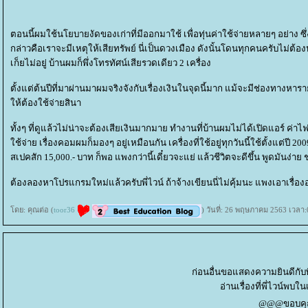
ตอนนี้ผมใช้นโยบายงัดของเก่าที่มีออกมาใช้ เพื่อทุ่นค่าใช้จ่ายหลายๆ อย่าง ซึ่งใ
กล่าวคือเราจะมีเหตุให้เสียทรัพย์ นี่เป็นดวงเมือง ดังนั้นโดนทุกคนครับไม่ต้
เก็ยไม่อยู่ บ้านผมก็พึ่งโทรทัศน์เสียรวดเดียว 2 เครื่อง
ตั้งแต่ต้นปีที่มาผ่านมาผมจริงจังกับเรื่องเงินในจุดนี้มาก แม้จะมีช่องทางหา
ห้ต้องใช้จ่ายสินา
ทั้งๆ ที่ดูแล้วไม่น่าจะต้องเสียเงินมากมาย ทำงานที่บ้านผมไม่ได้เปิดแอร์ ค่าไ
ช้จ่าย เรื่องคอมผมก็มองๆ อยู่เหมือนกัน เครื่องที่ใช้อยู่ทุกวันนี้ใช้ตั้งแต่ปี 2
สเปคสัก 15,000.- บาท ก็พอ แพงกว่านี้เดี๋ยวจะแย่ แล้วชีวิตจะดีขึ้น พูดมันง
ต้องลองหาโปรแกรมใหม่แล้วครับพี่ไวน์ ถ้าจ้างเขียนนี่ไม่คุ้มนะ แพงเอาเรื่องอย
ดย: คุณต่อ (
toor36
) วันที่: 26 พฤษภาคม 2563 เวลา:
ก่อนอื่นขอแสดงความยินดีกับพี
อ่านเรื่องที่พี่ไวน์พบใ
@@@ขอบคุณพ