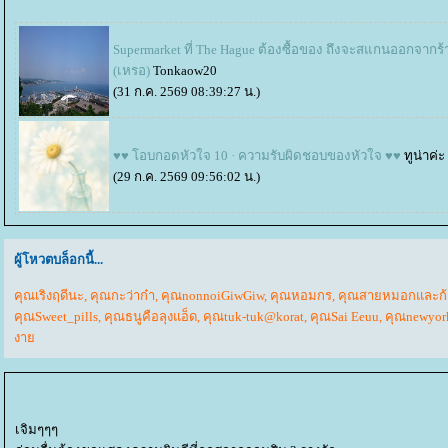
Supermarket ที่ The Hague ต้องซื้อของ ถึงจะสแกนออกจากร้
(เหรอ)
Tonkaow20
(31 ก.ค. 2569 08:39:27 น.)
♥♥ โอบกอดหัวใจ 10 · ความรับผิดชอบของหัวใจ ♥♥
ทูน่าค่ะ
(29 ก.ค. 2569 09:56:02 น.)
ผู้โหวตบล็อกนี้...
คุณเริงฤดีนะ
,
คุณกะว่าก๋า
,
คุณnonnoiGiwGiw
,
คุณหอมกร
,
คุณสายหมอกและก
คุณSweet_pills
,
คุณธนูคือลุงแอ็ด
,
คุณtuk-tuk@korat
,
คุณSai Eeuu
,
คุณnewyor
งา
เจิมๆๆๆ