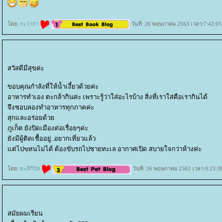
ดย:
กะว่าก๋า
วันที่: 26 พฤษภาคม 2563 เวลา:7:42:05
สวัสดีมีสุขค่ะ
ขอบคุณกำลังที่ให้น้ำเงึ้ยวด้วยค่ะ
อาหารทำเอง ตะกล้ากินค่ะ เพราะรู้ว่าใส่อะไรบ้าง สิ่งที่เราใส่คือเรากินได้
จึงชอบลองทำอาหารทุกภาคค่ะ
สุกและอร่อยด้ว
ภูเก็ต ยังปิดเมืองต่อเรื่อยๆค่ะ
ังมีผู้ติดเชื้ออยู่..อยากเที่ยวแล้ว
ต่ไปฃหนไม่ได้ ต้องขับรถไปชายทะเล อากาศเปิด สบายใจกว่าห้างค่ะ
ดย:
ตะลีกีปัส
วันที่: 26 พฤษภาคม 2563 เวลา:9:23:3
สมัยผมเรียน