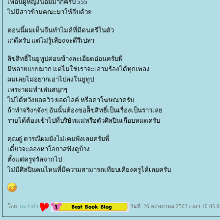
เพื่อนผู้หญิงน้อยมากครับ 555
ไม่มีสาวข้ามคณะมาให้จีบด้ว
ตอนนี้ผมเห็นจีนทำไมค์ที่มีดนตรีในตัว
เก๋ดีครับ แต่ไม่รู้เสียงจะดีรึเปล่า
ลิขสิทธิ์ในยูทูปค่อนข้างละเอียดอ่อนครับพี่
มีหลายแบบมาก แต่ไม่ใช่เราจะเอามร้องได้ทุกเพลง
ผมเลยไม่อยากเอาไปลงในยูทูป
เพระาผมทำเล่นสนุกๆ
ไม่ได้หวังยอดวิว ยอดไลค์ หรือค่าโฆษณาครับ
ถ้าทำจริงๆจังๆ อันนั้นต้องขอลิิขสิทธิ์เป็นเรื่องเป็นราวเล
รายได้ต้องเข้าไปที่บริษัทแม่หรือตัวศิลปินเกือบหมดครับ
คุณตู่ ดารณีผมยังไม่เคยฟังเลยครับพี่
เดี๋ยวจะลองหาโอกาสฟังดูบ้าง
ตั้งแต่ครูจรัลจากไป
ไม่มีศิลปินคนไหนที่มีความสามารถเทียบเคียงครูได้เลยครับ
ดย:
กะว่าก๋า
วันที่: 26 พฤษภาคม 2563 เวลา:10:05:0