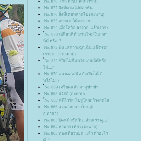
No. 878 .ใกล้ หรือไกลดีกว่ากัน
No. 877 สิ่งที่ตามไม่ค่อยทัน
No. 876 สิ่งที่เคยพลาดไป (ตะพาบ)
No. 875 อายแต่ ก็ต้องขา
No. 874 เมื่อโควิด ลาจาก..แล้วเราจะ
์No. 873 เปลี่ยนที่ทำงานใหม่ในเวลา
นี้ดี หรือ..?
No. 872 พ้น ..สภาวะฉุกเฉิน แล้วพวก
เราจะ....? (ตะพาบ)
์์No. 871 ชีวิตไม่สิ้นหวัง แบบนี้ดีหรือ
ไม่....?
No. 870 ตลาดสด/นัด ยังเปิดได้ ดี
หรือไม่..?
์No. 869 เครียดแล้ว มาดูขำ ขำ
No. 868 สวัสดี (ตะพาบ)
์No. 867 หนีไวรัส..ไปสู่โลกกว้างสดใส
No. 866 สวนสวย นากว้าง @
อ.ท่ายาง
No. 865 ปิดหน้าซัดกัน...ส่วนเรา ดู...?
No. 864 หาพวก เที่ยว (ตะพาบ)
No. 863 ท่องเที่ยวหยุด..แล้ว ทำอะไร
ดี..?