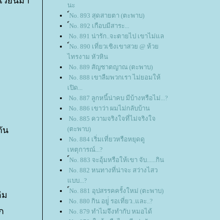
นเวียนมา
นะ
์No. 893 สุดสายตา (ตะพาบ)
์No. 892 เกือบมีสาระ...
No. 891 น่ารัก..จะตายไป เขาไม่แล
์No. 890 เที่ยวเชิงเขาสวย @ ห้ว
ไทรงาม หัวหิน
No. 889 สัญชาตญาณ (ตะพาบ)
No. 888 เขาลืมพวกเรา ไม่ยอมให้
เปิด...
No. 887 ลูกหนี้น่าคบ มีบ้างหรือไม่...?
No. 886 เขาว่า ผมไม่กลับบ้าน
No. 885 ความจริงใจที่ไม่จริงใจ
กัน
(ตะพาบ)
No. 884 เริ่มเที่ยวหรือหยุดดู
เหตุการณ์...?
์No. 883 จะอุ้มหรือให้เขา จับ......กิน
No. 882 หนทางที่น่าจะ สว่างไสว
บบ...?
์No. 881 อุปสรรคครั้งใหม่ (ตะพาบ)
ิม
No. 880 กิน อยู่่ รอเที่ยว..และ..?
ัก
No. 879 ทำไมจึงทำกับ หมอได้