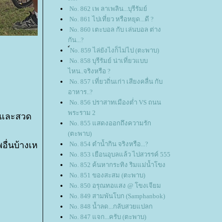
No. 862 เพ ลาเพลิน...บุรีรัมย์
No. 861 ไปเที่ยว หรือหยุด...ดี ?
No. 860 เตะบอล กับ เล่นบอล ต่าง
กัน...?
์No. 859 ไล่ยังไงก็ไม่ไป (ตะพาบ)
No. 858 บุรีรัมย์ น่าเที่ยวแบบ
ไหน..จริงหรือ ?
No. 857 เที่ยวถิ่นเก่า เสียงคลื่น กับ
อาหาร..?
No. 856 ปราสาทเมืองต่ำ VS ถนน
พระราม 2
ับและสวด
No. 855 แสดงออกถึงความรัก
(ตะพาบ)
ื่นบ้างเห
No. 854 ตำน้ำกิน จริงหรือ...?
No. 853 เยือนอุบลแล้ว ไปสวรรค์ 555
No. 852 ค้นหากระทิง ริมแม่น้ำโขง
No. 851 ของสะสม (ตะพาบ)
No. 850 อรุณทอแสง @ โขงเจียม
No. 849 สามพันโบก (Samphanbok)
No. 848 น้ำลด...กลับสวยแปลก
No. 847 แจก...ครับ (ตะพาบ)