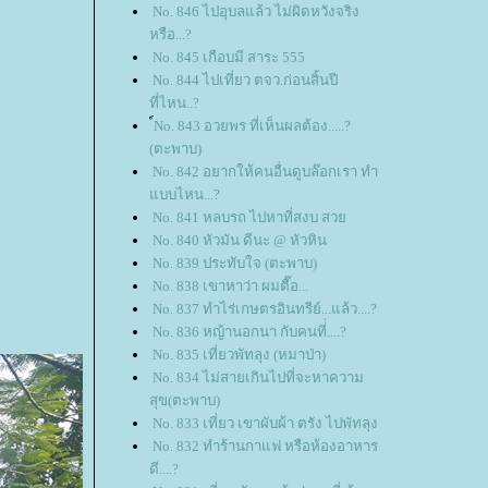
No. 846 ไปอุบลแล้ว ไม่ผิดหวังจริง
หรือ...?
No. 845 เกือบมี สาระ 555
No. 844 ไปเที่ยว ตจว.ก่อนสิ้นปี
ที่ไหน..?
์No. 843 อวยพร ที่เห็นผลต้อง.....?
(ตะพาบ)
No. 842 อยากให้คนอื่นดูบล๊อกเรา ทำ
บบไหน...?
No. 841 หลบรถ ไปหาที่สงบ สว
No. 840 หัวมัน ดีนะ @ หัวหิน
No. 839 ประทับใจ (ตะพาบ)
No. 838 เขาหาว่า ผมตื๊อ...
No. 837 ทำไร่เกษตรอินทรีย์...แล้ว....?
No. 836 หญ้านอกนา กับคนที่่....?
No. 835 เที่ยวพัทลุง (หมาป่า)
No. 834 ไม่สายเกินไปที่จะหาความ
สุข(ตะพาบ)
No. 833 เที่ยว เขาผับผ้า ตรัง ไปพัทลุง
No. 832 ทำร้านกาแฟ หรือห้องอาหาร
ดี....?