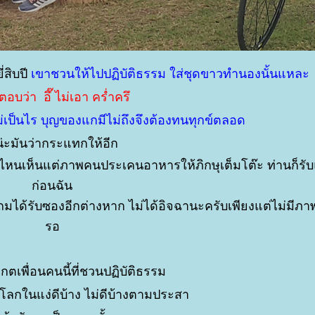
ี่สิบปี
เขาชวนให้ไปปฏิบัติธรรม ใส่ชุดขาวทำนองนั้นแหละ
ตอบว่า อึ๊ ไม่เอา คร่ำครึ
ไม่เป็นไร บุญของแกมีไม่ถึงจึงต้องทนทุกข์ตลอด
ะมันว่ากระแทกให้อีก
 ก็ไปไหนเห็นแต่ภาพคนประเคนอาหารให้ภิกษุเต็มโต๊ะ ท่านก็ร
ก่อนฉัน
ได้รับซองอีกต่างหาก ไม่ได้อิจฉานะครับเพียงแต่ไม่มีภาพอ
รอ
งเกตเพื่อนคนนี้ที่ชวนปฏิบัติธรรม
งโลกในแง่ดีบ้าง ไม่ดีบ้างตามประสา