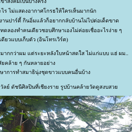
ข้าสังคมเป็นบางครั้ง
ะไร ไม่แสดงอากาศโกรธให้ใครเห็นมากนัก
งานปาร์ตี้ กินอิ่มแล้วก็อยากกลับบ้านไม่ไปต่อเด็ดขาด
 ๆ ทดลองทำคนเดียวชอบศึกษาเองไม่ค่อยเชื่ออะไรง่าย ๆ
ดียวแบบเก็บตัว (อินโทรเวิร์ต)
มากกว่าผม แต่ระยะหลังใบหน้าสดใส ไม่แก่แบบ แฮ่ ผม..
ิสัยคล้าย ๆ กันหลายอย่าง
กษาการทำสมาธินุ่งชุดขาวแบบคนอื่นบ้าง
ัลย์ ดัชนีศิลปินที่เชียงราย รูปบ้านคล้ายวัดดูสงบสว