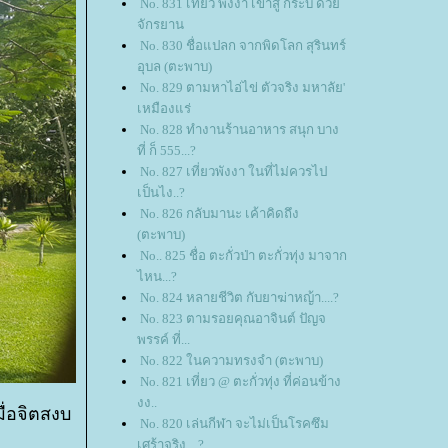
No. 831 เที่ยว พังงา เข้าสู่ กระบี่ ด้ว
จักรยาน
No. 830 ชื่อแปลก จากพิดโลก สุรินทร์
อุบล (ตะพาบ)
No. 829 ตามหาไอ่ไข่ ตัวจริง มหาลัย'
เหมืองแร่
No. 828 ทำงานร้านอาหาร สนุก บาง
ที่ ก็ 555...?
No. 827 เที่ยวพังงา ในที่ไม่ควรไป
เป็นไง..?
No. 826 กลับมานะ เค้าคิดถึง
(ตะพาบ)
No.. 825 ชื่อ ตะกั่วป่า ตะกั่วทุ่ง มาจาก
ไหน...?
No. 824 หลายชีวิต กับยาฆ่าหญ้า....?
No. 823 ตามรอยคุณอาจินต์ ปัญจ
พรรค์ ที่...
No. 822 ในความทรงจำ (ตะพาบ)
No. 821 เที่ยว @ ตะกั่วทุ่ง ที่ค่อนข้าง
งง..
ื่อจิตสงบ
No. 820 เล่นกีฬา จะไม่เป็นโรคซึม
เศร้าจริง....?