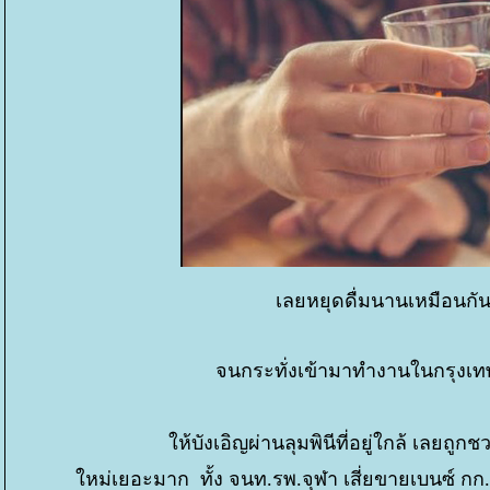
เลยหยุดดื่มนานเหมือนกัน
จนกระทั่งเข้ามาทำงานในกรุงเท
ห้บังเอิญผ่านลุมพินีที่อยู่ใกล้ เลยถูกช
หม่เยอะมาก ทั้ง จนท.รพ.จุฬา เสี่ยขายเบนซ์ ก