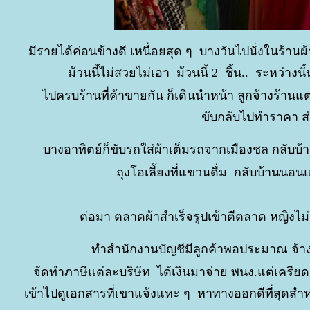
มีรายได้ค่อนข้างดี เหนื่อยสุด ๆ บางวันไปนั่งในร้านผ
ม้วนนี้ไม่สวยไม่เอา ม้วนนี้ 2 ชิ้น.. ระหว่างนั
ไปครบร้านที่ค้าขายกัน ก็เดินนำหน้า ลูกจ้างร้านแ
ขับกลับไปทำราคา ส
บางอาทิตย์ก็ขับรถใส่ผ้าเต็มรถจากเมืองชล กลับบ้
ถุงโอเลี้ยงที่แขวนดื่ม กลับบ้านนอ
ต่อมา ตลาดผ้าสำเร็จรูปเข้าตีตลาด หญิงไม่ตั
ทำสำนักงานบัญชีมีลูกค้าพอประมาณ จ้าง พ
จ้ดทำภาษีแต่ละบริษัท ได้เงินมาจ่าย พนง.แต่เครีย
เข้าไปดูเอกสารที่เขาแจ้งแหะ ๆ หาทางออกดีที่สุดสำ