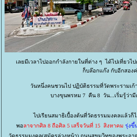
เลยมีเวลาไปออกกำลังกายในที่ต่าง ๆ ได้ไปเที่ยวไ
ก็บล๊อกแก๊ง กับอีกสอง
วันหนึ่งคนชวนไป ปฏิบัติธรรมที่วัดพระรามเก้า 
บางขุนพรหม 7 คืน 8 วัน...เริ่มรู้ว่
ไปเรียนสมาธิเบื้องต้นที่วัดธรรมมงคลแล้วก
พอ
ลาจากศิล 8 ถือศิล 5 เสร็จวันที่ 15
สิงหาคม
รุ่งข
วัดธรรมมงคล(สมัครล่วงหน้า) ถนนสุขุมวิทของพระอาจ