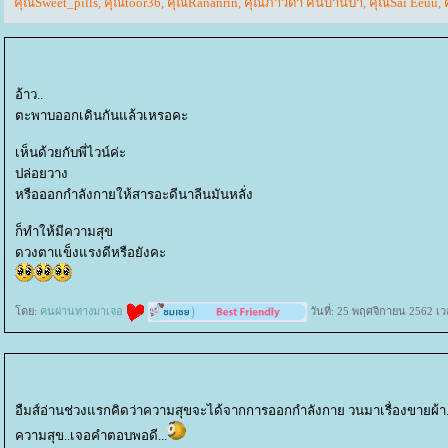
คุณSweet_pills
,
คุณtoor36
,
คุณRananrin
,
คุณภาวิดา คนบ้านป่า
,
คุณSai Eeuu
,
อ้าว..
ตะพาบออกเดินกันแล้วเหรอคะ
เห็นด้วยกับพี่ไวน์ค่ะ
ปล่อยวาง
หรือออกกำลังกายให้สารอะดีนาลีนมันหลั่ง
ก็ทำให้มีความสุข
ดวงตาแข็งแรงดีหรือยังคะ
ดย:
คนผ่านทางมาเจอ
วันที่: 25 พฤศจิกายน 2562 เว
อืมส์อ่านช่วงแรกคิดว่าความสุขจะได้จากการออกกำลังกาย วนมาเรื่องขายผ้า..อ
ความสุข..เจอคำตอบพอดี...