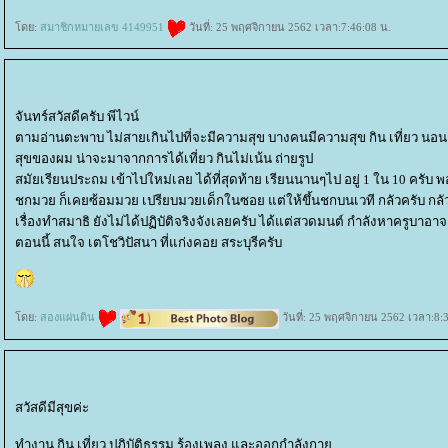
ดย:
สมาชิกหมายเลข 4149951
วันที่: 25 พฤศจิกายน 2562 เวลา:7:46:08 น.
จันทร์สวัสดีครับ พีไวน์
ตามอ่านตะพาบ ไม่สายเกินไปที่จะมีความสุข บางคนมีความสุข กิน เที่ยว นอน 
สุขของผม น่าจะมาจากการได้เที่ยว กินไม่เน้น ถ่ายรูป
สมัยเรียนประถม เข้าไปใหม่เลย ได้ที่สุดท้าย เรียนนานๆไป อยู่ 1 ใน 10 ครับ
ชกมวย ก็เคยซ้อมมวย เปรียบมวยเด็กในซอย แต่ให้ขึ้นชกบนเวที กลัวครับ กล
เรื่องทำสมาธิ ยังไม่ได้ปฏิบัติจริงจังเลยครับ ได้แต่สวดมนต์ กำลังหาครูบาอาจา
ตอนนี้ สนใจ เตโชวิปัสนา ที่แก่งคอย สระบุรีครับ
ดย:
สองแผ่นดิน
วันที่: 25 พฤศจิกายน 2562 เวลา:8:
สวัสดีมีสุขค่ะ
ทำงาน กิน เที่ยว ปฏิบัติธรรม ร้องเพลง และออกกำลังกา