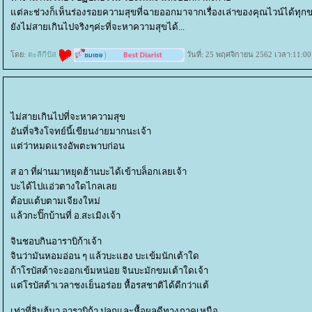
ต่ละช่วงก็เห็นร่องรอยความสุขที่ฉายออกมาจากเรื่องเล่าของคุณไวน์ได้ทุ
ังไม่สายเกินไปจริงๆค่ะที่จะหาความสุขได้...
ดย:
ตะลีกีปัส
วันที่: 25 พฤศจิกายน 2562 เวลา:11:00
ไม่สายเกินไปที่จะหาความสุข
อันที่จริงโจทย์นี้เขียนง่ายมากนะเจ้า
ต่ว่าหมดแรงอัพตะพาบก่อน
ส อา ที่ผ่านมาหยุดฮ้านบะได้เข้าบล็อกเลยเจ้า
บะได้ไปแอ่วตางใดไกลเล
ต้อบแต้บตามเจียงใหม่
ล้วกะปิ๊กบ้านที่ อ.สะเมิงเจ้า
จินชอบกินอาราบิก้าเจ้า
จินว่ามันหอมอ่อน ๆ แล้วบะแฮง บะเข้มนักเต้าใด
ถ้าโรบัสต้าจะออกเข้มหน่อย จินบะมักขมเต้าใดเจ้า
ต่โรบัสต้าเวลาชงเย็นอร่อย หื้อรสชาติได้ดีกว่าแต้
เท่าที่จินฮู้มา อาราบิก้า ปลูกและหื้อผลดีทางภาคเหนือ