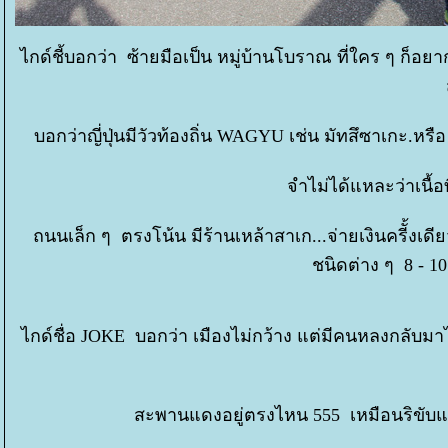
ไกด์ชี้บอกว่า ซ้ายมือเป็น หมู่บ้านโบราณ ที่ใคร ๆ ก็อ
บอกว่าญี่ปุ่นมีวัวท้องถิ่น WAGYU เช่น มัทสึซาเกะ.หรือ โอ
จำไม่ได้แหละว่าเนื้อท
ถนนเล็ก ๆ ตรงโน้น มีร้านเหล้าสาเก...จ่ายเงินครีั้
ชนิดต่าง ๆ 8 - 1
ไกด์ชื่อ JOKE บอกว่า เมืองไม่กว้าง แต่มีคนหลงกลับม
สะพานแดงอยู่ตรงไหน 555 เหมือนริขับแท๊