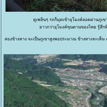
ดูเพลินๆ รถก็มุดเข้าอุโมงค์ลอดผ่านภูเขา
าวกว่าอุโมงค์ขุนตานของไทย รู้สึกทึ่
สองข้างทาง จะเป็นภูเขาสูงพอประมาณ ข้างทางจะเห็น val