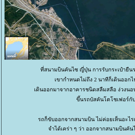
ที่สนามบินคันไซ ญี่ปุ่น การรับกระเป๋าย
เขากำหนดไม่ถึง 2 นาทีก็เดินออกไ
เดินออกมาจากอาคารชนิดสลืมสลือ ง่วงนอน
ขึ้นรถบัสคันโตโชเฟอร์กั
รถก็ขับออกจากสนามบิน ไม่ค่อยเห็นอะไรเท
จำได้เคร่า ๆ ว่า ออกจากสนามบินคันไซ ซึ่