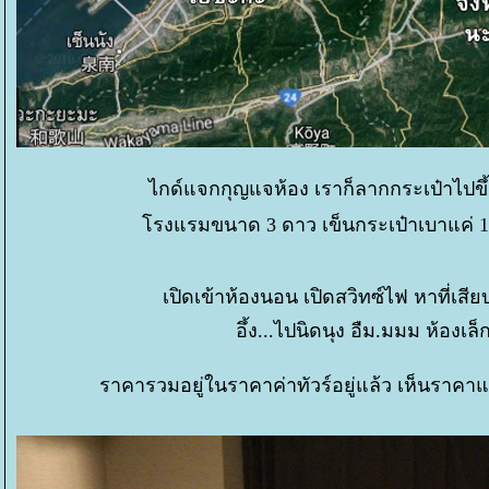
ไกด์แจกกุญแจห้อง เราก็ลากกระเป๋าไปขึ้นล
รงแรมขนาด 3 ดาว เข็นกระเป๋าเบาแค่ 14
เปิดเข้าห้องนอน เปิดสวิทซ์ไฟ หาที่เสียบก
อึ้ง...ไปนิดนุง อืม.มมม ห้องเล
ราคารวมอยู่ในราคาค่าทัวร์อยู่แล้ว เห็นราคาแว