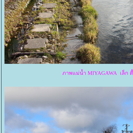
ภาพแม่น้ำ MIYAGAWA เล็ก ตื้