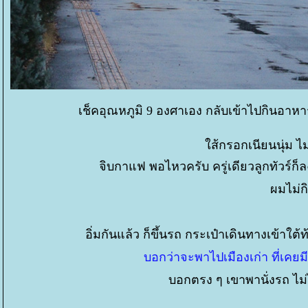
เช็คอุณหภูมิ 9 องศาเอง กลับเข้าไปกินอาห
ส้กรอกเนียนนุ่ม ไม
จิบกาแฟ พอไหวครับ ครู่เดียวลูกทัวร์ก็
ผมไม่ก
อิ่มกันแล้ว ก็ขึ้นรถ กระเป๋าเดินทางเข้าใต
บอกว่าจะพาไปเมืองเก่า ที่เคยม
บอกตรง ๆ เขาพานั่งรถ ไม่ไ