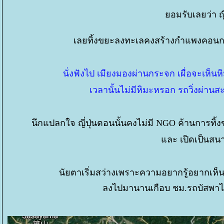
อมรับเลยว่า ญ
เลยทิ้งขยะลงทะเลคงสร้างกำแพงคอนกรีด
นั่งฟังไป เมียงมองผ่านกระจก เผื่อจะเห็นหิม
เวลานั้นไม่มีหิมะหรอก รถวิ่งผ่า
นึกแปลกใจ ญี่ปุ่นตอนนั้นคงไม่มี NGO ค้านการทิ้
ละ เปิดเป็นสนา
นัยตาเริ่มสว่างเพราะความอยากรู้อยากเห็น แต
ลงไปมานานเกือบ ชม.รถบัสพาไป