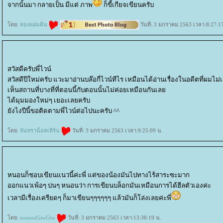
จากนั้นมา กลายเป็น มีแต่ ภาพ
ก็ขี้เกียจเขียนครับ
ดย:
สองแผ่นดิน
วันที่: 3 มกราคม 2563 เวลา:8:27:1
สวัสดีครับพี่ไวน์
สวัสดีปีใหม่ครับ แวะมาอ่านบล๊อกี่ไวน์ทีไร เหมือนได้อ่านเรื่องในอดีตที่ผมไม่เ
เห็นสถานที่บางที่ที่ตอนนี้กับตอนนั้นไม่ค่อยเหมือนกันเล
ได้มุมมองใหม่ๆ เยอะเลยครับ
ังไงปีนี้ขอติดตามพี่ไวน์ต่อไปนะครับ ^^
ดย:
จันทราน็อคเทิร์น
วันที่: 3 มกราคม 2563 เวลา:9:25:09 น.
หนอนก็ชอบเขียนแนวนี้ค่ะพี่ แต่ของน้องมันไปทางไร้สาระซะมาก
ออกแนวเพ้อๆ บ่นๆ หนอนว่า การเขียนบล็อกมันเหมือนการได้ฮีลตัวเองค่ะ
เวลามีเรื่องเครียดๆ ก็มาเขียนๆๆๆๆๆๆ แล้วมันก็โล่งเลยค่ะพี่
ดย:
nonnoiGiwGiw
วันที่: 3 มกราคม 2563 เวลา:13:38:19 น.