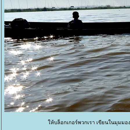
ห้บล็อกเกอร์พวกเรา เขียนในมุมมองต