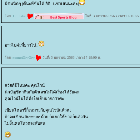
มีขันนิดๆ (ดีนะที่ขันได้ อิอิ...แซวเล่นนะคะ)
ดย:
Tui Laksi
วันที่: 3 มกราคม 2563 เวลา:16:10:55
าวไปค่ะพี่ยาวไป..
ดย:
nonnoiGiwGiw
วันที่: 3 มกราคม 2563 เวลา:17:19:00 น.
สวัสดีปีใหม่ค่ะ คุณไวน์
นักบัญชีหากินกับตัวเลขไม่ได้เรื่องได้งัยคะ
คุณไวน์ไม่ได้ตั้งใจเก็บมากกว่าค่ะ
เขียนไดอารี่ก็เหมาะกับคุณไวน์แล้วค่ะ
ถ้าจะเขียน literature ด้วย ก็แยกให้ขาดก็แล้วกัน
ไม่งั้นคนโหวตจะสับสน