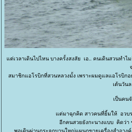
ต่เวลาเดินไปไหน บางครั้งสงสัย เอ.. คนเดินสวนทำไมยิ้ม
สมาชิกแอโรบิกที่สวนหลวงมั้ง เพราะผมดูแลแอโรบิกอยู่ข
เต้นวัน
เป็นคนจ
ต่มาฉุกคิด สาวคนที่ยิ้มให้ อวบ
อีกคนสวยยังกะนางแบบ คิดว่า ช่
พอเดินผ่านกระจกบานใหญ่แผนกขายเครื่องสำอางค์ รู้เ