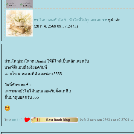
♥♥ โอบกอดหัวใจ 9 · หัวใจที่ไม่ถูกละเลย ♥♥
ทูน่าค่ะ
(28 ก.ค. 2569 09:37:24 น.)
ส่วนใหญ่ผมโหวต Diarist ให้พี่ไวน์เป็นหลักเลยครับ
บางทีก็แอบดื้อเงียบครับพี่
อบโหวตหมวดที่ตัวเองชอบ 5555
วันนี้ทักทายเช้า
เพราะผมยังไมไ่ด้นอนเลยครับตั้งแต่ตี 3
ตื่นมาดูบอลครับ 555
ดย:
กะว่าก๋า
วันที่: 3 มกราคม 2563 เวลา:7:37:21 น.