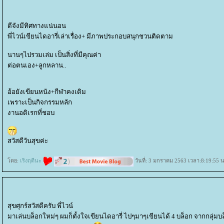
ดีจังมีทิศทางแน่นอน
พี่ไวน์เขียนไดอารี่เล่าเรื่อง+ มีภาพประกอบสนุกชวนติดตาม
นานๆไปรวมเล่ม เป็นสิ่งที่มีคุณค่า
ต่อตนเอง+ลูกหลาน..
อ้อยังเขียนหนัง+กีฬาคงเดิม
เพราะเป็นกิจกรรมหลัก
งานอดิเรกที่ชอบ
สวัสดีวันสุขค่ะ
ดย:
เริงฤดีนะ
วันที่: 3 มกราคม 2563 เวลา:8:19:55 น
สุขศุกร์สวัสดีครับ พี่ไวน์
มาเล่นบล็อกใหม่ๆ ผมก็ตั้งใจเขียนไดอารี่ ไปๆมาๆเขียนได้ 4 บล็อก จากกลุ่มบ