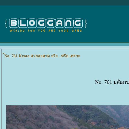
์No. 761 Kyoto สวยสะอาด จริง ..หรือ เพราะ
No. 761 บล๊อกป