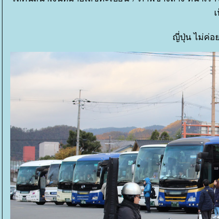
เ
ญี่ปุ่น ไม่ค