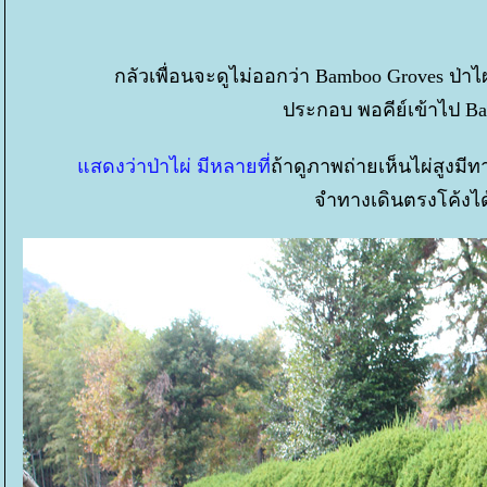
กลัวเพื่อนจะดูไม่ออกว่า Bamboo Groves ป่
ประกอบ พอคีย์เข้าไป Bam
สดงว่าป่าไผ่ มีหลายที่
ถ้าดูภาพถ่ายเห็นไผ่สูงมีทา
จำทางเดินตรงโค้งได