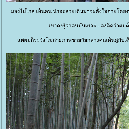
มองไปไกล เห็นคน น่าจะสวยเดินมาจะตั้งใจถ่ายโดยตรง
เขาคงรู้ว่าคนมันเยอะ.. คงคิดว่าผมตั
ต่ผมก็ระวัง ไม่ถ่ายภาพชายวัยกลางคนเดินคู่กับเด