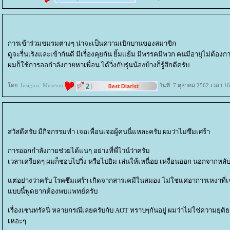
การเข้าร่วมชมรมต่างๆ น่าจะเป็นความเบิกบานของสมาขิก
ดูจะรื่นเริงและเข้ากันดี มีเรื่องคุยกัน ยิ้มแย้ม มีพรรคมีพวก คนมีอายุไม่ต้อง
ผมก็ใช้การออกำลังกายหาเพื่อน ได้วิ่งกับรุ่นน้องบ้างก็รู้สึกดีครับ
ดย:
Insignia_Museum
วันที่: 7 ตุลาคม 2562 เวลา:1
สวัสดีครับ มีกิจกรรมทำ เจอเพื่อนเจอผู้คนนี่แหละครับ ผมว่าไม่ซึมเศร้า
การออกกำลังกายช่วยได้แน่ๆ อย่างที่พี่ไวน์ว่าครับ
เวลาเครียดๆ ผมก็ชอบไปวิ่ง หรือไปยิม เล่นให้เหนื่อย เหงื่อนออก นอกจากห
ต่อย่างว่าครับ โรคซึมเศร้า เกิดจากสารเคมีในสมอง ไม่ใช่แค่อาการเหงาที่
บบนี้พูดยากต้องพบแพทย์ครับ
เรื่องเซนทรัลนี่ หลายกรณีเลยครับกับ AOT ทราบๆกันอยู่ ผมว่าไม่ใช่ความยุต
เหอะๆ