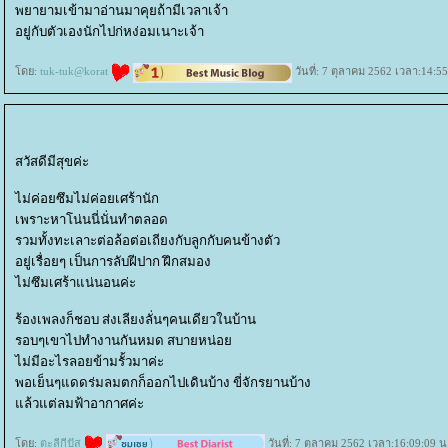
พยายามเข้ามาอ่านมาคุยถ้ามีเวลาเจ้า
อยู่กับตัวเองนักไปก่หง่อมเนาะเจ้า
ดย:
tuk-tuk@korat
วันที่: 7 ตุลาคม 2562 เวลา:14:55
สวัสดีมีสุขค่ะ
ไม่ค่อยซึมไม่ค่อยเศร้านัก
เพราะหาโน่นนี่นั่นทำตลอด
รวมทั้งทะเลาะต่อล้อต่อเถียงกับลูกกับคนข้างตัว
อยู่เรื่อยๆ เป็นการลับฝีปาก ฝึกสมอง
ไม่ซึมเศร้าแน่นอนค่ะ
ร้องเพลงก็ชอบ ส่งเลียงลั่นๆคนเดียวในบ้าน
รอบๆเขาไปทำงานกันหมด สบายหน่อ
ไม่มีอะไรลอยข้ามรั้วมาค่ะ
พอเย็นๆแดดร่มลมตกก็ออกไปเดินบ้าง ขี่จักรยานบ้าง
ล้วแต่ลมฟ้าอากาศค่ะ
ดย:
ตะลีกีปัส
วันที่: 7 ตุลาคม 2562 เวลา:16:09:09 น