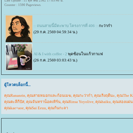
Last Update : 11 ตุลาคม 2562 17:05:46 น.
Counter : 1590 Pageviews.
:: ถนนสายนี้มีตะพาบ โครงการที่ 406 ::
กะว่าก๋า
(29 ก.ค. 2569 04:59:34 น.)
AI & I with coffee - 2
พุดซ้อนในแก้วกาแฟ
(26 ก.ค. 2569 03:03:43 น.)
ผู้โหวตบล็อกนี้...
คุณRananrin
,
คุณสายหมอกและก้อนเมฆ
,
คุณกะว่าก๋า
,
คุณเริงฤดีนะ
,
คุณThe K
คุณตะลีกีปัส
,
คุณจันทราน็อคเทิร์น
,
คุณRinsa Yoyolive
,
คุณhaiku
,
คุณสองแผ่น
คุณkae+aoe
,
คุณSai Eeuu
,
คุณก้นกะลา