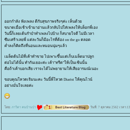
ออกกำลัง ฟังเพลง ดีกับสุขภาพจริงๆค่ะ เห็นด้ว
ขนาดเมื่อเช้าเข้ามาอ่านแล้วกลับไปใส่เพลงให้บล็อกพี่เอง
วันนี้ก็เลยเต้นรำบำทำเพลงไปบ้าง ก็สบายใจดี ไม่มีเวลา
ซึมเศร้าเลยพี่ แต่ละวันก็มีอะไรที่ต้อง on the go ตลอด
ค่ำลงก็คิดถึงที่นอนและหมอนนุ่มๆแล้ว
เมล็ดต้นไม้ที่เค้าทำขาย ไปเพาะขึ้นแต่เก็บเมล็ดมาปลูก
ต่อไม่ได้นั้น ทำกันเยอะค่ะ เค้า"ทรีต"ให้เป็นเช้นนั้น
คือถ้าเค้าบอกเสีย เราจะได้ไม่พยายามให้เสียอารมณ์เนอะ
ขอบคุณโหวตเจิมนะคะ วันนี้พี่โหวต Diarist ให้คุณไวน์
อย่างมั่นใจเลยค่ะ
ดย:
ภาวิดา คนบ้านป่า
วันที่: 7 ตุลาคม 2562 เวลา:1