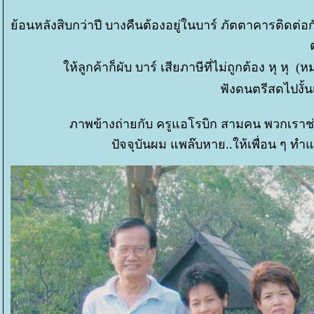
้อนหลังสิบกว่าปี บางคืนต้องอยู่ในบาร์ ภัตตาคารติดต่อก
ต
ห้ลูกค้าก็ผับ บาร์ เสียภาษีที่ไม่ถูกต้อง หุ หุ 
ฟังดนตรีสดไปงั้
ภาพข้างถ่ายกับ ครูแอโรบิก สามคน พวกเราช
ปัจจุบันผม แพล๊บหาย..ให้เพื่อน ๆ ทำ