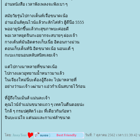
อ่านหนังสือ เวลาฟังเพลงจะฟังเบา ๆ
สมัยวัยรุ่นไปกางเต็นท์เจื่อขนาดเน้อ
อ่านเม้นส์คุณไวน์แล้วกะลักไค่หัว ฮู้ดีน๊อ 5555
พออายุนักขึ้นแล้วกะสุขภาพบะค่อยดี
พอเวลาหยุดจินกะอยากจะสบายๆ ผ่องเจ้า
กางเต้นท์มันอิดตรงเก็บเนี่ย อิตอนกางม่วน
ตอนเก็บเต็นท์นิ อิดขนาดเน้อ นอนแต้ ๆ
กะบะเกยนอนหลับสนิทเลยเจ้า
ต่ไปกางมาหลายที่ขนาดเน้อ
ไปกางแผวอุทยานน้ำหนาวมาแล้ว
นเจียงใหม่นี่บะต้องอู้ถึงละ ไปมาหลายที่
อย่างว่านะเจ้า เฒ่ามา แอ่วกำเน้นสบายไว้ก่อน
ที่อู้ถึงในเม้นส์ แม่นละเจ้า
คุณไวน์จำแม่นขนาดแถว ๆ เทคโนตีนดอยน่ะ
กล้ ๆ กรมปศุสัตว์ เอะ ที่เดียวกันก๋อหา
จินบะแน่ใจ แต่นมและกาแฟลำขนาด
ดย:
JinnyTent
วันที่: 7 ตุลาคม 2562 เวลา:11:39:42 