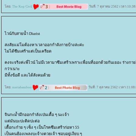
ดย:
The Kop Civil
วันที่: 7 ตุลาคม 2562 เวลา:10:38
ไวน์กับสายน้ำ Diarist
สงสัยแม่โมต้องหาเวลาออกกำลังกายบ้างล่ะค่ะ
ไม่ได้ซึมเศร้าแต่เป็นเครียด
คงจะจริงค่ะพี่ไวน์ ไม่มีเวลามาซึมเศร้าเพราะเพื่อนที่ออกด้วยกันเยอะ ร่างกาย
กว่าเนาะ
มีทั้งข้อดี และได้สังคมด้ว
ดย:
mariabamboo
วันที่: 7 ตุลาคม 2562 เวลา:11:08
จินกะม้ำมึกออกกำลังเป่นเตื้อ ๆ นะเจ้า
ต่มันบะปะติดปะต่อ
เตื้อกะก๋าย ๆ เซ็ง ๆ เป็นโรคซึมเศร้าก่อหา 55
เป็นคนฮ้องเพลงบะจ้างตวยเจ้า ชอบอยู่เงียบ ๆ