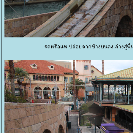
รถหรือแพ ปล่อยจากข้างบนลง ล่างสู่พื้นน