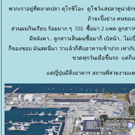
พวกเราอยู่ที่ตลาดปลา คุโรชิโอะ ดูโชว์แล่ปลาทูน่ายักษ์
ถ้าจะปิ้งย่าง คนของ
ส่วนผมกินเรียบ ร้อยมาก ๆ 555 ซื้อมา 2 แพค ลูกสาวซื
มีหลังคา.. ลูกสาวเห็นผมซื้อมาก็ เบ้หน้า.. ไม่เบ
ก็ของชอบ มันสดนี่นา ว่าแล้วก็คีบอาหารเข้าปาก เท่ากับก
ขวดทุกวันเมื่อขึ้นรถ แต่
ต่ญี่ปุ่นมีสิ่งอาคาร สถานที่สวยงามแต