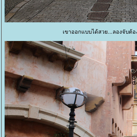
เขาออกแบบได้สวย...ลองจับต้อง