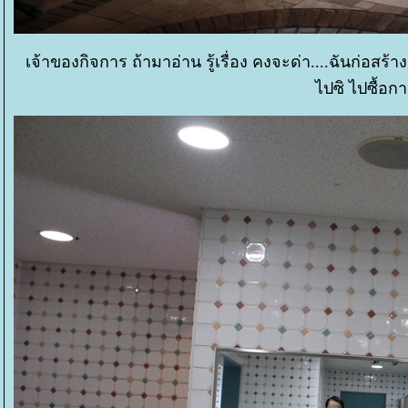
เจ้าของกิจการ ถ้ามาอ่าน รู้เรื่อง คงจะด่า....ฉันก่อ
ไปซิ ไปซื้อก