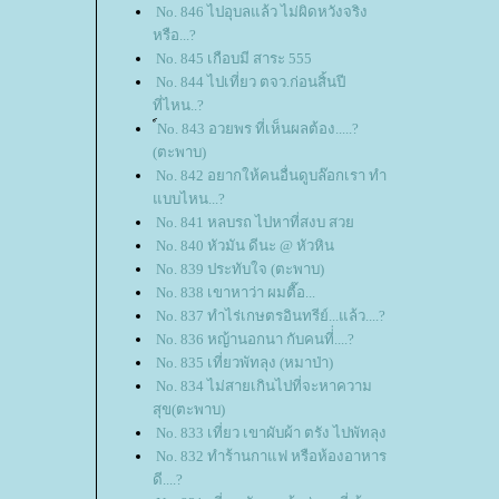
No. 846 ไปอุบลแล้ว ไม่ผิดหวังจริง
หรือ...?
No. 845 เกือบมี สาระ 555
No. 844 ไปเที่ยว ตจว.ก่อนสิ้นปี
ที่ไหน..?
์No. 843 อวยพร ที่เห็นผลต้อง.....?
(ตะพาบ)
No. 842 อยากให้คนอื่นดูบล๊อกเรา ทำ
บบไหน...?
No. 841 หลบรถ ไปหาที่สงบ สว
No. 840 หัวมัน ดีนะ @ หัวหิน
No. 839 ประทับใจ (ตะพาบ)
No. 838 เขาหาว่า ผมตื๊อ...
No. 837 ทำไร่เกษตรอินทรีย์...แล้ว....?
No. 836 หญ้านอกนา กับคนที่่....?
No. 835 เที่ยวพัทลุง (หมาป่า)
No. 834 ไม่สายเกินไปที่จะหาความ
สุข(ตะพาบ)
No. 833 เที่ยว เขาผับผ้า ตรัง ไปพัทลุง
No. 832 ทำร้านกาแฟ หรือห้องอาหาร
ดี....?