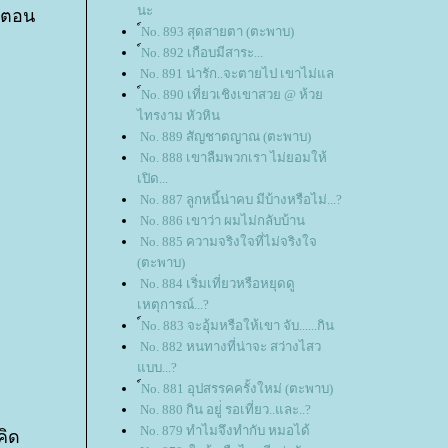
นะ
5 ตอน
์No. 893 สุดสายตา (ตะพาบ)
์No. 892 เกือบมีสาระ...
No. 891 น่ารัก..จะตายไป เขาไม่แล
์No. 890 เที่ยวเชิงเขาสวย @ ห้ว
ไทรงาม หัวหิน
No. 889 สัญชาตญาณ (ตะพาบ)
No. 888 เขาลืมพวกเรา ไม่ยอมให้
เปิด...
No. 887 ลูกหนี้น่าคบ มีบ้างหรือไม่...?
No. 886 เขาว่า ผมไม่กลับบ้าน
No. 885 ความจริงใจที่ไม่จริงใจ
(ตะพาบ)
No. 884 เริ่มเที่ยวหรือหยุดดู
เหตุการณ์...?
์No. 883 จะอุ้มหรือให้เขา จับ......กิน
No. 882 หนทางที่น่าจะ สว่างไสว
บบ...?
์No. 881 อุปสรรคครั้งใหม่ (ตะพาบ)
No. 880 กิน อยู่่ รอเที่ยว..และ..?
No. 879 ทำไมจึงทำกับ หมอได้
คิด