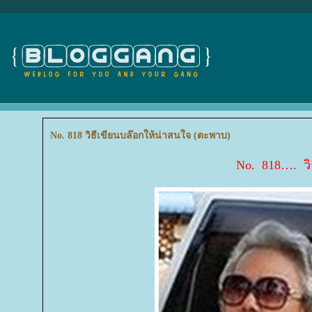
No. 818 วิธีเขียนบล๊อกให้น่าสนใจ (ตะพาบ)
No. 818…. วิ