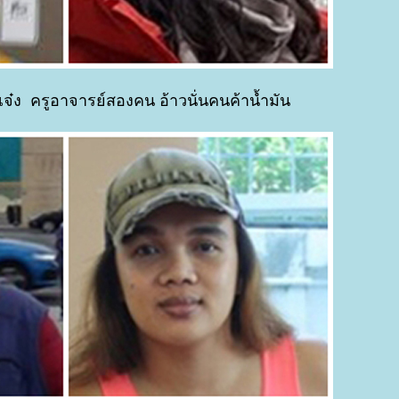
เจ๋ง ครูอาจารย์สองคน อ้าวนั่นคนค้าน้ำมัน