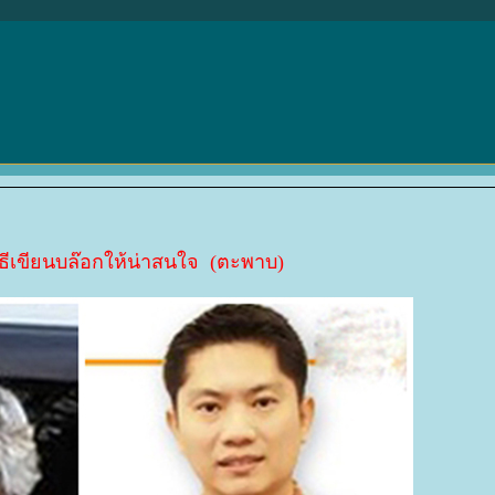
ธีเขียนบล๊อกให้น่าสนใจ (ตะพาบ)