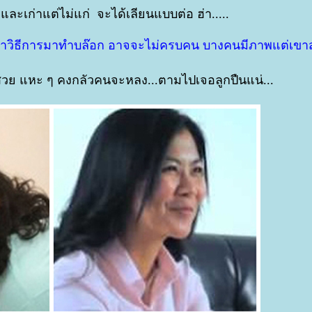
่ และเก่าแต่ไม่แก่ จะได้เลียนแบบต่อ ฮ่า.....
มแอบจำวิธีการมาทำบล๊อก อาจจะไม่ครบคน บางคนมีภาพแต่เข
 สวย แหะ ๆ คงกลัวคนจะหลง...ตามไปเจอลูกปืนแน่...