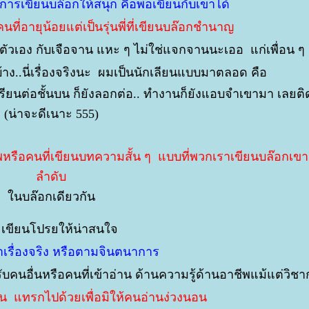
ในการเขียนบล๊อกให้สนุก คือพอเขียนกับเขาได้
คนที่อายุน้อยแต่เป็นรุ่นพี่ที่เขียนบล๊อกชำนาญ
่ตัวเอง กับเจือจาน แหะ ๆ ไม่ใช่แจกจานนะเออ แก่เพื่อน ๆ
าง..นี่เรื่องจริงนะ ผมเป็นนักเลียนแบบมาตลอด คือ
รียนต่อชั้นบน ก็ยังลอกต่อ.. ทำงานก็ยังแอบจำเขามา เลยติ
(น่าจะดีเนาะ 555)
ชีพหรือคนที่เขียนบทความสั้น ๆ แบบที่พวกเราเขียนบล๊อกเข
ลำดับ
นบล๊อกเดียวกัน
 เขียนโปรยให้น่าสนใจ
่าเรื่องจริง หรือตามจินตนาการ
ับคนอื่นหรือคนที่เข้าอ่าน ด้านความรู้ด้านอาชีพแม้แต่วิช
ัน แทรกไปด้วยเพื่อมิให้คนอ่านง่วงนอน