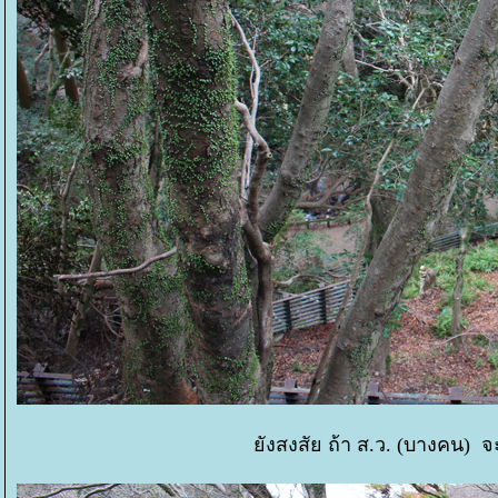
ังสงสัย ถ้า ส.ว. (บางคน) จะม