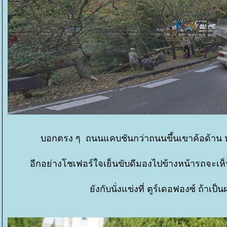
บอกตรง ๆ ถนนแคบชันกว่าถนนขึ้นเขาค้อด้าน หมู่บ
อีกอย่างโชเฟอร์ใจเย็นขับดีมองไปข้างหน้ารถจะเห็นน
ังกับนั่งแข่งที่ ตูร์เดอฟองซ์ ถ้าเป