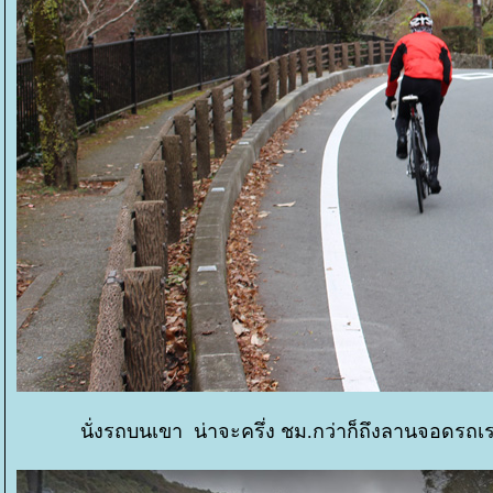
นั่งรถบนเขา น่าจะครึ่ง ชม.กว่าก็ถึงลานจอดรถเ