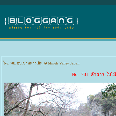
์No. 781 หุบเขาหนาวเย็น @ Minoh Valley Japan
No. 781 ลำธาร ใบไม้