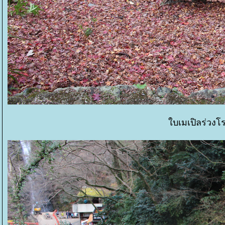
บเมเปิลร่วงโรย