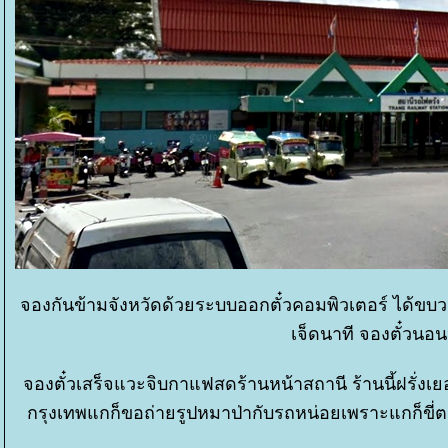
จองกันข้ามจังหวัดด้วยระบบออกตั๋วคอมพิวเตอร์ ได้ขบว
เจ็ดนาที จองตั๋วนอ
จองตั๋วเสร็จแวะจิบกาแฟสดร้านหน้าสถานี ร้านนี้ฝรั่งเ
กรุงเทพแกก็ขอถ่ายรูปหมาป่ากับรถหน่อยเพราะแกก็ขี่ตร