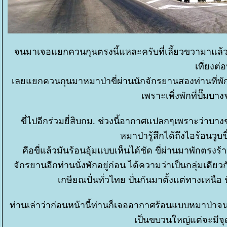
จนมาเจอแยกควนกุนตรงนี้แหละครับที่เลี้ยวขวามาแล้วค
เที่ยงต่
เลยแยกควนกุนมาหมาป่าขี่ผ่านนักจักรยานสองท่านที่พัก
เพราะเพิ่งพักที่ปั๊ม
ขี่ไปอีกร่วมยี่สิบกม. ช่วงนี้อากาศแปลกๆเพราะว่าบางช่
หมาป่ารู้สึกได้ถึงไอร้อนว
คือขี่แล้วมันร้อนอุ้มแบบเห็นได้ชัด ขี่ผ่านมาพักตร
จักรยานอีกท่านนั่งพักอยู่ก่อน ได้ความว่าเป็นกลุ่มเดีย
เกษียณปั่นทั่วไทย ปั่นกันมาตั้งแต่ทางเหนือ
ท่านเล่าว่าก่อนหน้านี้ท่านก็เจออากาศร้อนแบบหมาป่าจนต้อ
เป็นขบวนใหญ่แต่จะมีจุ