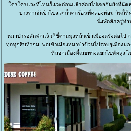
ครใคร่แวะที่ไหนก็แวะก่อนแล้วค่อยไปเจอกันยังที่นัดห
บางท่านก็เข้าไปแวะน้ำตกร้อนที่คลองท่อม วันนี้ที
นั่งพักสักครู่ท
หมาป่ารอสักพักแล้วก็ขี่ตามมุ่งหน้าเข้าเมืองตรังต่อไป ก
ทุกทุกสิบห้ากม. พอเข้าเมืองหมาป่าขี่วนไปรอบๆเมืองมอง
ที่นอกเมืองที่เลยทางแยกไปพัทลุง ไป