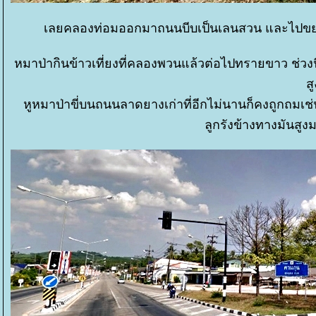
เลยคลองท่อมออกมาถนนบีบเป็นเลนสวน และไปขยาย
หมาป่ากินข้าวเที่ยงที่คลองพวนแล้วต่อไปทรายขาว ช่วง
ส
หูหมาป่าขี่บนถนนลาดยางเก่าที่อีกไม่นานก็คงถูกถมเช่
ลูกรังข้างทางมันสูงม