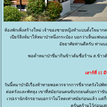
ห้องพักเพิ่งสร้างใหม่ เจ้าของชายหญิงทำแบบตั้งใจมากคร
เบียร์สิงห์มาให้หมาป่าหนึ่งกระป๋อง บอกว่าเห็นแฟน
อัธยาศัยท่านดีครับ ท่านบอ
พอค่ำหมาป่าขี่มากินข้าวต้มชื่อร้าน ส.ข้าวต้
เสาร์ที่ 15 
วันนี้หมาป่ามีเรื่องท้าทายพอควรจากการขี่จากตรังไปพัท
ต่อตรังและพัทลุง เขาที่สมัยก่อนคนขับรถยนต์บอกว่าข
เวปเรานักจักรยานบอกว่าไม่โหดเท่าสมัยก่อนแล้ว แต่ก็
ครั่นคร้ามไว้ก่อนเ