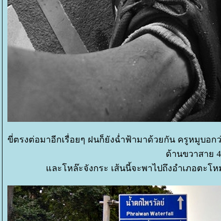
ขี่ตรงต่อมาอีกเรื่อยๆ ฝนก็ยังฉ่ำฟ้ามาด้วยกัน ครูหมู
ด้านขวาสาย 4
ละโหล๊ะจังกระ เส้นนี้จะพาไปถึงอำเภอตะโหมดบ