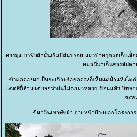
ทางมุ่งเขาพับผ้านั้นเริ่มมีฝนปรอย หมาป่าหยุดรถเก็บเส
หนอขี่มาเกินสองสัปดา
ข้ามคลองมาเป็นจะเกือบร้อยคลองก็เห็นแต่น้ำแห้งไม่ค
ดดสี่ก็ล้วนแต่บอกว่าฝนไม่ตกมาหลายเดือนแล้ว นี่พอจะขึ
ขะหน
ขี่มาตีนเขาพับผ้า ถ่ายหน้าป้ายบอกโครงกา