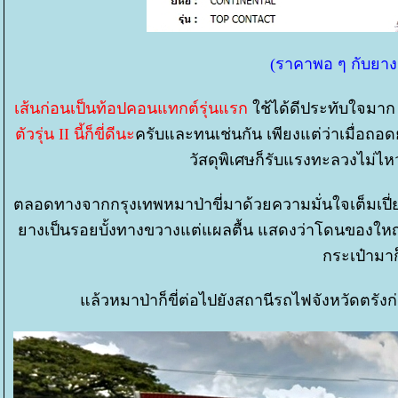
(ราคาพอ ๆ กับยางรถเ
เส้นก่อนเป็นท้อปคอนแทกต์รุ่นแรก
ช้ได้ดีประทับใจมา
ตัวรุ่น II นี้ก็ขี่ดีนะ
ครับและทนเช่นกัน เพียงแต่ว่าเมื่อ
วัสดุพิเศษก็รับแรงทะลวงไม่ไห
ตลอดทางจากกรุงเทพหมาป่าขี่มาด้วยความมั่นใจเต็มเปี่ยม 
างเป็นรอยบั้งทางขวางแต่แผลตื้น แสดงว่าโดนของใหญ่
กระเป๋ามาก็
ล้วหมาป่าก็ขี่ต่อไปยังสถานีรถไฟจังหวัดตรังก