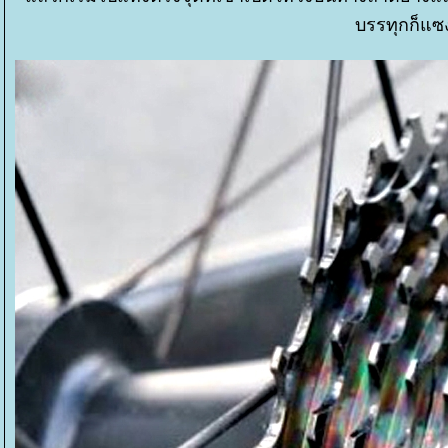
บรรทุกก็แซง