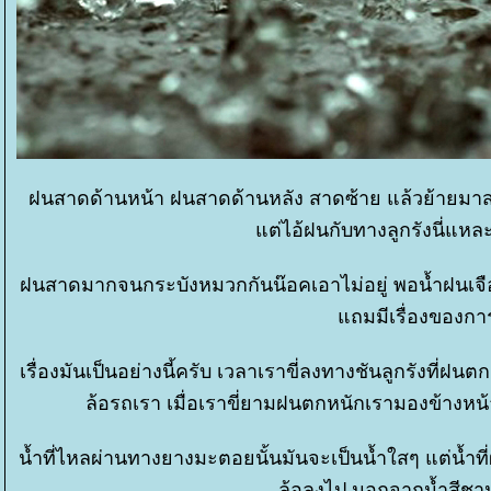
ฝนสาดด้านหน้า ฝนสาดด้านหลัง สาดซ้าย แล้วย้ายมา
ต่ไอ้ฝนกับทางลูกรังนี่แหละที
ฝนสาดมากจนกระบังหมวกกันน๊อคเอาไม่อยู่ พอน้ำฝนเจือ
ถมมีเรื่องของการ
เรื่องมันเป็นอย่างนี้ครับ เวลาเราขี่ลงทางชันลูกรังที่
ล้อรถเรา เมื่อเราขี่ยามฝนตกหนักเรามองข้างหน
น้ำที่ไหลผ่านทางยางมะตอยนั้นมันจะเป็นน้ำใสๆ แต่น้ำที
ล้อลงไป นอกจากน้ำสีชาน