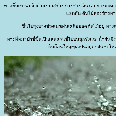
ทางขึ้นเขาพับผ้ากำลังก่อสร้าง บางช่วงเห็นรอยยางมะตอ
กกัน ต้นไม้สองข้างทาง
ขึ้นไปสูงบางช่วงเมฆฝนเคลียยอดต้นไม้อยู่ ทางลา
ทางที่หมาป่าขี่ขึ้นเป็นเลนสวนขี่ไปบนลูกรังแฉะน้ำฝนมี
หินก้อนใหญ่ๆฝังปนอยู่ถูกฝนชะให้เห็น