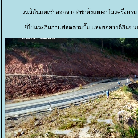
วันนี้ตื่นแต่เช้าออกจากที่พักตั้งแต่หกโมงครึ่ง
ขี่ไปแวะกินกาแฟสดตามปั๊ม และพอสายก็กินขนมที