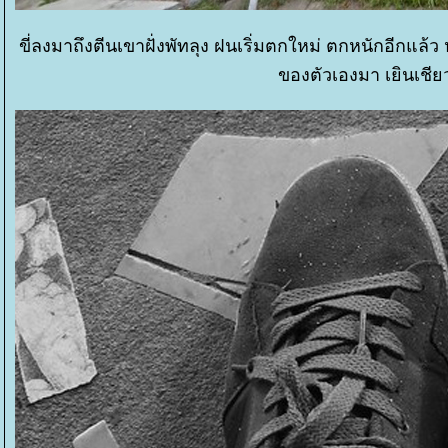
ขี่ลงมาถึงตีนเขาฝั่งพัทลุง ฝนเริ่มตกใหม่ ตกหนักอีกแล
ของตัวเองมา เยินเชีย