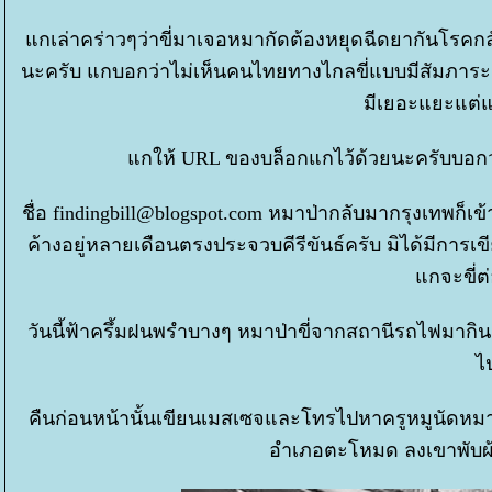
กเล่าคร่าวๆว่าขี่มาเจอหมากัดต้องหยุดฉีดยากันโรค
นะครับ แกบอกว่าไม่เห็นคนไทยทางไกลขี่แบบมีสัมภาระต
มีเยอะแยะแต่แ
กให้ URL ของบล็อกแกไว้ด้วยนะครับบอกว่า
ชื่อ findingbill@blogspot.com หมาป่ากลับมากรุงเทพก็เข้
ค้างอยู่หลายเดือนตรงประจวบคีรีขันธ์ครับ มิได้มีการเ
กจะขี่ต่
วันนี้ฟ้าครึ้มฝนพรำบางๆ หมาป่าขี่จากสถานีรถไฟมากิ
ไ
คืนก่อนหน้านั้นเขียนเมสเซจและโทรไปหาครูหมูนัดหมายกั
อำเภอตะโหมด ลงเขาพับผ้