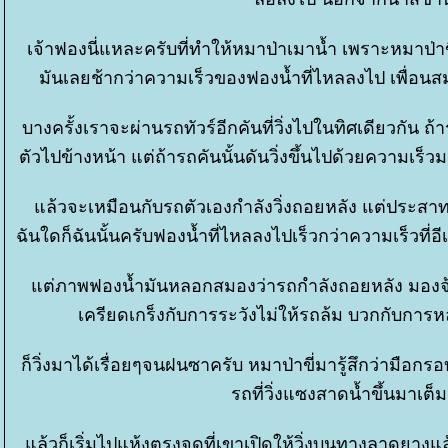
เจ้าฟองนี่แหละครับที่ทำให้หมาป่าเมาน้ำ เพราะหมาป่
มันเลยช้ากว่าความเร็วของฟองน้ำที่ไหลลงไป เพื่อนสมา
บางครั้งเราจะผ่านรถทัวร์อีกคันที่วิ่งไปในทิศเดียวกัน ถ้า
ตัวไปข้างหน้า แต่ถ้ารถคันนั้นดันวิ่งขึ้นไปด้วยความเ
ล้วจะเหมือนกับรถตัวเองกำลังวิ่งถอยหลัง แต่ประสาท
ฉันใดก็ฉันนั้นครับฟองน้ำที่ไหลลงไปเร็วกว่าความเร็วท
ต่ภาพฟองน้ำมันหลอกสมองว่ารถกำลังถอยหลัง มองจ้อ
เครียดเกร็งกับการระวังไม่ให้รถล้ม บวกกับการ
ก็วิ่งมาได้เรื่อยๆจนฝนซาครับ หมาป่าขี่มารู้สึกว่าม
รถที่วิ่งแซงสาดน้ำขึ้นมาเต
ล้วก็เริ่มไปแห้งตรงจุดที่เขาเปิดให้วิ่งบนทางลาดยางแล้ว แ