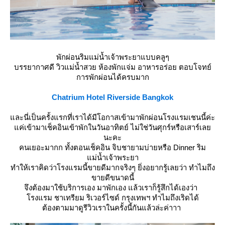
พักผ่อนริมแม่น้ำเจ้าพระยาแบบคลูๆ
บรรยากาศดี วิวแม่น้ำสวย ห้องพักแจ่ม อาหารอร่อย ตอบโจทย์
การพักผ่อนได้ครบมาก
Chatrium Hotel Riverside Bangkok
ละนี่เป็นครั้งแรกที่เราได้มีโอกาสเข้ามาพักผ่อนโรงแรมเชนนี้ค่ะ
ค่เข้ามาเช็คอินเข้าพักในวันอาทิตย์ ไม่ใช่วันศุกร์หรือเสาร์เล
นะคะ
คนเยอะมากก ทั้งตอนเช็คอิน จิบชายามบ่ายหรือ Dinner ริม
ม่น้ำเจ้าพระยา
ทำให้เราคิดว่าโรงแรมนี้ขายดีมากจริงๆ ยิ่งอยากรู้เลยว่า ทำไมถึง
ขายดีขนาดนี้
จึงต้องมาใช้บริการเอง มาพักเอง แล้วเราก็รู้สึกได้เองว่า
รงแรม ชาเทรียม ริเวอร์ไซด์ กรุงเทพฯ ทำไมถึงเริดได้
ต้องตามมาดูรีวิวเราในครั้งนี้กันแล้วล่ะค่าาา