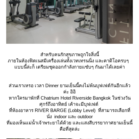
สำหรับคนรักสุขภาพถูกใจสิ่งนี้
ภายในห้องฟิตเนสมีเครื่องเล่นทั้งเวทเทรนนิ่ง และคาดิโอครบๆ
บบนี้ล่ะก็ เตรียมชุดออกกำลังกายแซ๋บๆ กันมาได้เลยค่า
ส่วนเราเหรอ เวลา Dinner ยามเย็นนี้คงไม่พ้นบุฟเฟต์กันอีกแล้ว
ค่ะ อิอิ
หากใครมาพักที่ Chatrium Hotel Riverside Bangkok ในช่วงวัน
ศุกร์ถึงอาทิตย์ เค้าจะมีบุฟเฟต์
ที่ห้องอาหาร RIVER BARGE (Lobby Level) ที่สามารถเลือกที่
นั่ง indoor และ outdoor
ที่มองเห็นแม่น้ำเจ้าพระยาได้ด้วย และแสงสีบรรยากาศยามเย็นนี้
คือที่สุดล่ะ