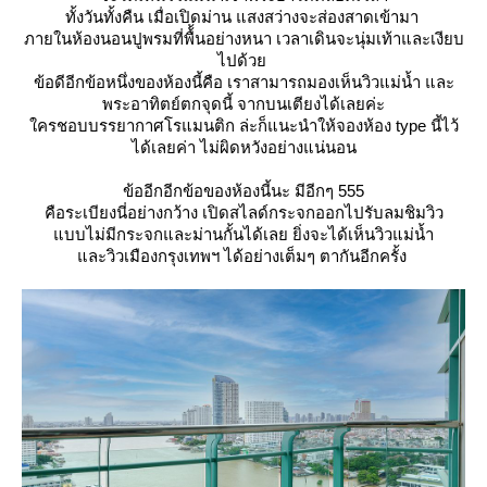
ทั้งวันทั้งคืน เมื่อเปิดม่าน แสงสว่างจะส่องสาดเข้ามา
ภายในห้องนอนปูพรมที่พื้้นอย่างหนา เวลาเดินจะนุ่มเท้าและเงียบ
ไปด้ว
ข้อดีอีกข้อหนึ่งของห้องนี้คือ เราสามารถมองเห็นวิวแม่น้ำ และ
พระอาทิตย์ตกจุดนี้ จากบนเตียงได้เลยค่ะ
ครชอบบรรยากาศโรแมนติก ล่ะก็แนะนำให้จองห้อง type นี้ไว้
ได้เลยค่า ไม่ผิดหวังอย่างแน่นอน
ข้ออีกอีกข้อของห้องนี้นะ มีอีกๆ 555
คือระเบียงนี่อย่างกว้าง เปิดสไลด์กระจกออกไปรับลมชิมวิว
บบไม่มีกระจกและม่านกั้นได้เลย ยิ่งจะได้เห็นวิวแม่น้ำ
ละวิวเมืองกรุงเทพฯ ได้อย่างเต็มๆ ตากันอีกครั้ง