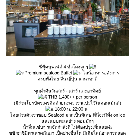
ซีฟู้ดบุฟเฟ่ต์ 4 ชั่วโมงจุกๆ
Premium seafood Buffet
ไลน์อาหารอลังการ
ครบทั้งไทย จีน ญ๊่ปุ่น นานาชาติ
ทุกค่ำคืนวันศุกร์ - เสาร์ และอาทิตย์
THB 1,490++ per person
(มีร่วมโปรบัตรเครดิตด้วยนะคะ เราแปะไว้ในคอมเม้นต์)
18:00 น. 22:00 น.
ดยส่วนตัวเราชอบ Seafood มากเป็นพิเศษ ที่นี่จะมีทั้ง on ice
ละแบบทะเลย่าง หอมมั่กๆ
น้ำจิ้มแซ๋บๆ รสจัดกำลังดี ไม่ต้องปรุงเพิ่มเลยค่ะ
ชูชิ ซาซิมิพาเหรดกันมา เป็ดย่างชิ้นโต มีเติมไลน์อาหารตลอด