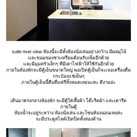
suite river view ห้องนี้จะมีทั้งห้องนั่งเล่นอย่างกว้าง มีผลมุไม้
ละขนมของชาเเทรียมต้อนรับเพิ่มอีกด้ว
ละมีมุมครัวเล็กๆ ทีมีเตาไฟฟ้าให้ใช้กันอีกด้ว
ภายในห้องพักจะมีตู้เย็นขนาดใหญ่ พอเปิดตู้เย็นก็จะเจอเครื่องดื่ม
กระป๋องแช่เย็นๆ
ภายในตู้เย็นนี้คือดื่มฟรีทั้งหมดเลยนะคะ ดีงามอ่ะ
เดินมาตรงกลางห้องพัก จะมีตู้ใส่เสื้อผ้า โต๊ะรีดผ้า และเตารีด
ภายในตู้
ห้องน้ำจะอยู่ระหว่าง ห้องนั่งเล่น และโซนห้องนอนเลยค่ะ
จะมีประตูสไลด์เปิดปิดทั้งสองด้าน