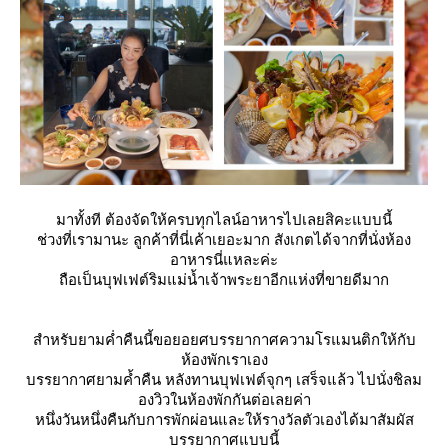
มาทั้งที ต้องจัดให้ครบทุกไลน์อาหารไปเลยสิคะแบบนี้
ช่วงที่เรามานะ ลูกค้าที่นี่เค้าเยอะมาก สังเกตได้จากที่นั่งห้อง
อาหารนี่แหละค่ะ
ถือเป็นบุฟเฟต์ริมแม่น้ำเจ้าพระยาอีกแห่งที่ขายดีมาก
สำหรับยามค่ำคืนนี้ขอยอยศบรรยากาศความโรแมนติกให้กับ
ห้องพักเราเอง
บรรยากาศยามค้ำคืน หลังทานบุฟเฟต์จุกๆ เสร็จแล้ว ไปนั่งชิลม
องวิวในห้องพักกันต่อเลยค่า
หนึ่งวันหนึ่งคืนกับการพักผ่อนและให้รางวัลตัวเองได้มาสัมผัส
บรรยากาศแบบนี้