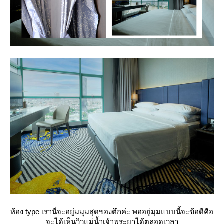
ห้อง type เรานี่จะอยู่มมุมสุดของตึกค่ะ พออยู่มุมแบบนี้จะข้อดีคือ
จะได้เห็นวิวแม่น้ำเจ้าพระยาได้ตลอดเวลา