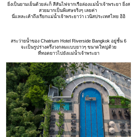
ิ่งเป็นยามเย็นด้วยล่ะก็ สีสันไฟจากเรือล่องแม่น้ำเจ้าพระยา ยิ่งส
สวยมากเป็นพิเศษจริงๆ เลยค่า
นี่แหละเค้าถึงเรียกแม่น้ำเจ้าพระยาว่า เวนิสประเทศไทย อิอิ
สระว่ายน้ำของ Chatrium Hotel Riverside Bangkok อยู่ชั้น 6
จะเป็นรูปร่างครึ่งวงกลมแบบยาวๆ ขนาดใหญ่ด้ว
ที่ทอดยาวไปยังแม่น้ำเจ้าพระยา