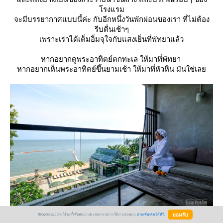
รงแรม
จะมีบรรยากาศแบบนี้ค่ะ กับอีกหนึ่งวันพักผ่อนของเรา ที่ไม่ต้อง
รีบตื่นเช้าๆ
เพราะเราได้เต็มอิ่มจุใจกับแสงเย็นที่พัทยาแล้ว
หากอยากดูพระอาทิตย์ตกทะเล ให้มาที่พัทยา
หากอยากเห็นพระอาทิตย์ขึ้นยามเช้า ให้มาที่หัวหิน มันใช่เล
BlogGang.com ใช้คุกกี้เพื่อพัฒนาประสบการณ์การใช้งานของคุณ
อ่านเพิ่มเติมได้ที่นี่