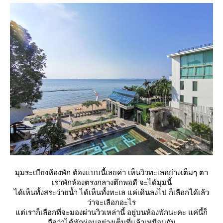
มุมระเบียงห้องพัก ต้องแบบนี้เลยค่า เห็นวิวทะเลอย่างเต็มๆ ตา
เราพักห้องตรงกลางตึกพอดี จะได้มุมนี้
ได้เห็นทั้งสระว่ายน้ำ ได้เห็นทั้งทะเล แค่เดินลงไป ก็เลือกได้เล้ว
ว่าจะเลือกอะไร
ต่เราก็เลือกที่จะมองผ่านวิวเหล่านี้ อยู่บนห้องพักนะคะ แค่นี้ก็
ถือว่าได้พักผ่อนอย่างเต็มที่แล้วเหมือนกัน