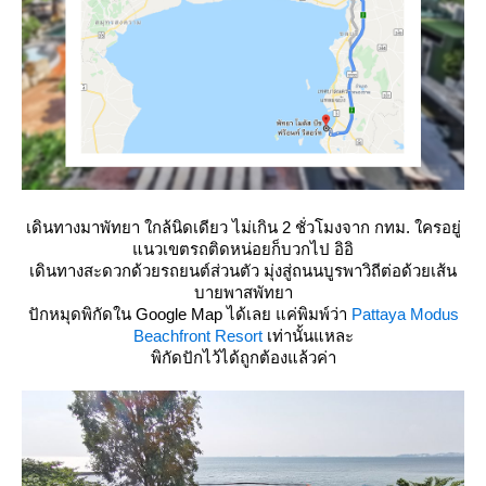
เดินทางมาพัทยา ใกล้นิดเดียว ไม่เกิน 2 ชั่วโมงจาก กทม. ใครอยู่
นวเขตรถติดหน่อยก็บวกไป อิอิ
เดินทางสะดวกด้วยรถยนต์ส่วนตัว มุ่งสู่ถนนบูรพาวิถีต่อด้วยเส้น
บายพาสพัทยา
ปักหมุดพิกัดใน Google Map ได้เลย แค่พิมพ์ว่า
Pattaya Modus
Beachfront Resort
เท่านั้นแหละ
พิกัดปักไว้ได้ถูกต้องแล้วค่า