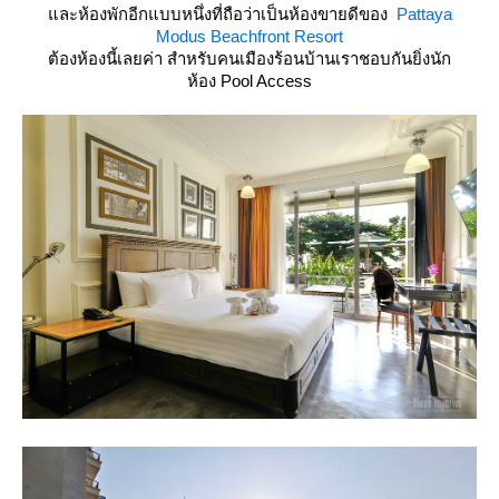
ละห้องพักอีกแบบหนึ่งที่ถือว่าเป็นห้องขายดีของ
Pattaya
Modus Beachfront Resort
ต้องห้องนี้เลยค่า สำหรับคนเมืองร้อนบ้านเราชอบกันยิ่งนัก
ห้อง Pool Access