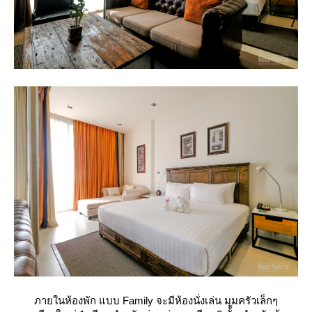
ภายในห้องพัก แบบ Family จะมีห้องนั่งเล่น มุมครัวเล็กๆ