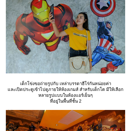
เด็กโข่งขอถ่ายรูปกับ เหล่าบรรดาฮีโร่กันหน่อยค่า
ละเปิดประตูเข้าไปดูภายให้ห้องเกมส์ สำหรับเด็กโต มีให้เลือก
หลายรูปแบบในห้องแอร์เย็นๆ
ที่อยู่ในพื้นที่ชั้น 2