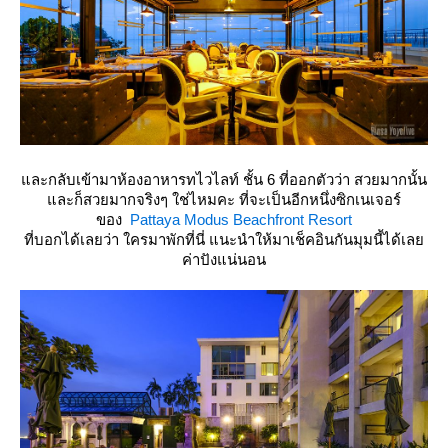
ละกลับเข้ามาห้องอาหารทไวไลท์ ชั้น 6 ที่ออกตัวว่า สวยมากนั้น
ละก็สวยมากจริงๆ ใช่ไหมคะ ที่จะเป็นอีกหนึ่งซิกเนเจอร์
ของ
Pattaya Modus Beachfront Resort
ที่บอกได้เลยว่า ใครมาพักที่นี่ แนะนำให้มาเช็คอินกันมุมนี้ได้เล
ค่าปังแน่นอน