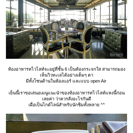
ห้องอาหารทไวไลท์จะอยู่ที่ชั้น 6 เป็นห้องกระจกใส สามารถมอง
เห็นวิวทะเลได้อย่างเต็มๆ ตา
มีทั้งโซนด้านในห้องแอร์ และแบบ open Air
เย็นนี้เราขอเสนอเมนูแนะนำของห้องอาหารทไวไลท์แหงนี้ก่อน
เลยค่า ว่าควรสั่งอะไรกันดี
เผื่อเป็นไกด์ไลน์สำหรับนักชิมทั้งหลาย ^^