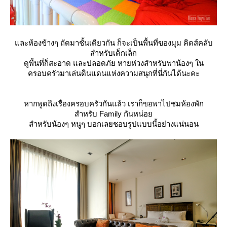
ละห้องข้างๆ ถัดมาชั้นเดียวกัน ก็จะเป็นพื้นที่ของมุม คิดส์คลับ
สำหรับเด็กเล็ก
ดูพื้นที่ก็สะอาด และปลอดภัย หายห่วงสำหรับพาน้องๆ ใน
ครอบครัวมาเล่นดินแดนแห่งความสนุกที่นี่กันได้นะคะ
หากพูดถึงเรื่องครอบครัวกันแล้ว เราก็ขอพาไปชมห้องพัก
สำหรับ Family กันหน่อ
สำหรับน้องๆ หนูๆ บอกเลยชอบรูปแบบนี้อย่างแน่นอน