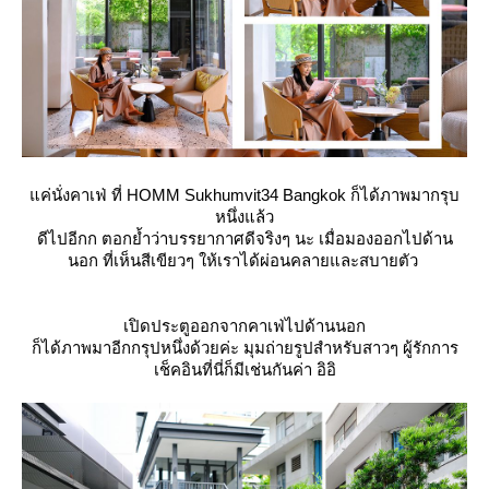
ค่นั่งคาเฟ่ ที่ HOMM Sukhumvit34 Bangkok ก็ได้ภาพมากรุบ
หนึ่งแล้ว
ดีไปอีกก ตอกย้ำว่าบรรยากาศดีจริงๆ นะ เมื่อมองออกไปด้าน
นอก ที่เห็นสีเขียวๆ ให้เราได้ผ่อนคลายและสบายตัว
เปิดประตูออกจากคาเฟ่ไปด้านนอก
ก็ได้ภาพมาอีกกรุปหนึ่งด้วยค่ะ มุมถ่ายรูปสำหรับสาวๆ ผู้รักการ
เช็คอินที่นี่ก็มีเช่นกันค่า อิอิ