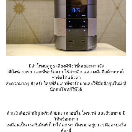
มีลำโพงบลูทูธ เสียงดีฟังก์ชั่นเยอะมากจัง
มีถึงช่อง usb และที่ชาร์ตแบบไร้สายอีก แค่วางมือถือด้านบนก็
ชาร์ตได้แล้วค่า
สะดวกมากๆ สำหรับใครที่ลืมเอาที่ชาร์ตมาและใช้มือถือรุ่นใหม่ ที่
นี่ตอบโจทย์ให้ได้
ด้านในห้องพักมีมุมครัวด้วยนะ เตาอบไมโครเวฟ และถ้วยชาม มี
ห้พร้อมมาก
เหมือนเป็น เรสซิเด้นท์ ก็ว่าได้ค่ะ หากใครมาอยู่ยาวๆ คือครบจริง
ห้องนี้