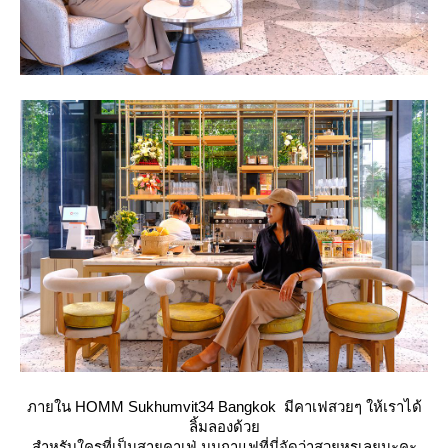
ภายใน HOMM Sukhumvit34 Bangkok มีคาเฟสวยๆ ให้เราได้
ลิ้มลองด้ว
สำหรับใครที่เป็นสายคาเฟ่ มุมกาแฟที่นี่จัดว่าสวยหรูเลยนะคะ