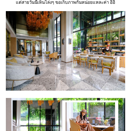
ต่สายวันนี้เห็นโล่งๆ ขอเก็บภาพกันหน่อยแหละค่า อิอิ