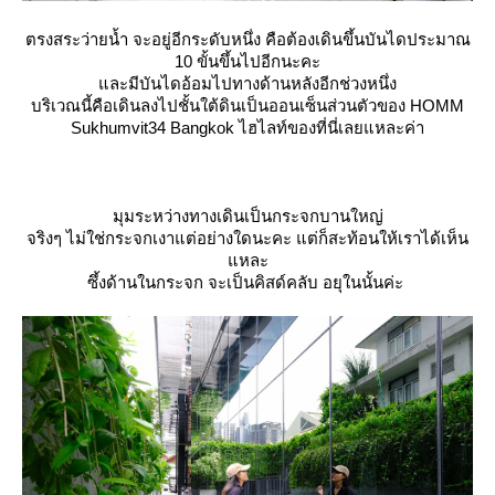
ตรงสระว่ายน้ำ จะอยู่อีกระดับหนึ่ง คือต้องเดินขึ้นบันไดประมาณ
10 ขั้นขึ้นไปอีกนะคะ
ละมีบันไดอ้อมไปทางด้านหลังอีกช่วงหนึ่ง
บริเวณนี้คือเดินลงไปชั้นใต้ดินเป็นออนเซ็นส่วนตัวของ HOMM
Sukhumvit34 Bangkok ไฮไลท์ของที่นี่เลยแหละค่า
มุมระหว่างทางเดินเป็นกระจกบานใหญ่
จริงๆ ไม่ใช่กระจกเงาแต่อย่างใดนะคะ แต่ก็สะท้อนให้เราได้เห็น
หละ
ซึ้งด้านในกระจก จะเป็นคิสด์คลับ อยุในนั้นค่ะ