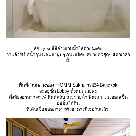
ห้อ Type นี้มีอ่างอาบน้ำให้ด้วยนะคะ
ว่าแล้วก็เปิดน้ำอุ่น แช่ฟองนุ่มๆ กันไปสิคะ สบายตัวสุดๆ แล้วเวลา
นี้
พื้นที่ส่วนกลางของ HOMM Sukhumvit34 Bangkok
จะอยู่ชั้น Lobby ทั้งหมดเลยค่ะ
ทั้งห้องอาหาร คาเฟ่ คิดส์คลับ สระว่ายน้ำ ฟิตเนส และออนเซ็น
อยู่ชั้นใต้ดิน
ที่เดินเชื่อมออมาจากตัวอาคารก็เจอกันแล้ว