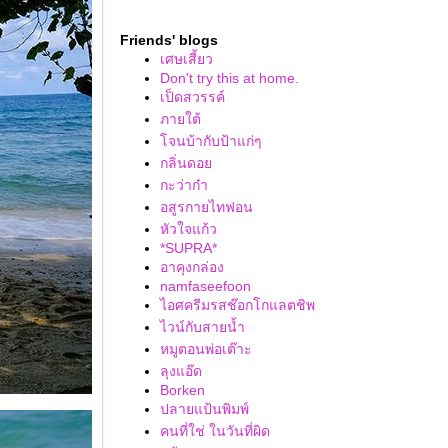
Courtyard by Marriott North Pattaya ห้องพัก
สวย roorfop pool เปิด 24 ชม.
Friends' blogs
Shama Lakeview Asoke ห้องพักสวย Facility
เศษเสี้ยว
ครบมาก
Don't try this at home.
Veranda Resort & Villas Hua Hin Cha Am กับ
เป็ดสวรรค์
มุมปังๆ สระว่ายน้ำคือดีย์
ภายใต้
Aleenta Hua Hin - Pranburi ที่พักฟิลบาหลี ติด
จนบ้ากับป้าแก่ๆ
หาด ใกล้กรุง
กลิ่นดอ
SO/ Bangkok พักกลางกรุงใช้ชีวิตติดหรูอย่างมี
กะว่าก๋า
สไตล์
อสูรกายไทฟอน
HOMM Sukhumvit34 Bangkok บูทีคกลางกรุง
หัวใจแก้ว
เปิดใหม่ มีออนเซ็นส่วนตัว
*SUPRA*
อาคุงกล่อง
รอยัล ออคิด เชอราตัน พักริมน้ำเจ้าพระยา
namfaseefoon
บรรยากาศปังมาก
ไอศครีมรสช๊อกโกแลตชิพ
Hotel Indigo Bangkok เต็มอิ่มกับการพักผ่อน
ไวน์กับสายน้ำ
ห้องพักสวย วิวเมืองปัง
หมูตอนพ่อเต๊าะ
Symphony of the Sea โรงแรมเปิดใหม่บาง
ลุงแอ๊ด
สน ติดทะเลส่วนตัว บรรยกาศดี
Borken
Blu Monkey Bangsaen เปิดใหม่ เอาใจคนชอบ
ปลายแป้นพิมพ์
พี่ลิง
คนที่ใช่ ในวันที่ผิด
เต็มสิบไม่มีหัก Pool Villa มีน้ำตกหนึ่งเดียว ที่