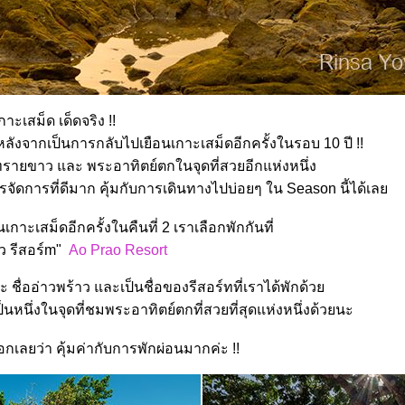
กาะเสม็ด เด็ดจริง !!
ลังจากเป็นการกลับไปเยือนเกาะเสม็ดอีกครั้งในรอบ 10 ปี !!
รายขาว และ พระอาทิตย์ตกในจุดที่สวยอีกแห่งหนึ่ง
ัดการที่ดีมาก คุ้มกับการเดินทางไปบ่อยๆ ใน Season นี้ได้เล
เกาะเสม็ดอีกครั้งในคืนที่ 2 เราเลือกพักกันที่
าว รีสอร์m"
Ao Prao Resort
ะ ชื่ออ่าวพร้าว และเป็นชื่อของรีสอร์ทที่เราได้พักด้ว
นึ่งในจุดที่ชมพระอาทิตย์ตกที่สวยที่สุดแห่งหนึ่งด้วยนะ
อกเลยว่า คุ้มค่ากับการพักผ่อนมากค่ะ !!