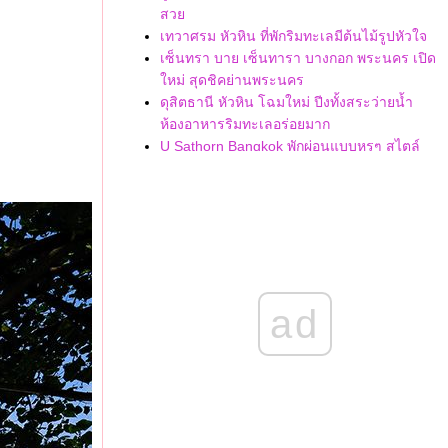
สว
เทวาศรม หัวหิน ที่พักริมทะเลมีต้นไม้รูปหัวใจ
เซ็นทรา บาย เซ็นทารา บางกอก พระนคร เปิด
หม่ สุดชิคย่านพระนคร
ดุสิตธานี หัวหิน โฉมใหม่ ปีงทั้งสระว่ายน้ำ
ห้องอาหารริมทะเลอร่อยมาก
U Sathorn Bangkok พักผ่อนแบบหรูๆ สไตล์
ฝรั่งเศสกลางกรุง
เดอะ ริเวอร์รี เชียงราย โรงแรมสายครอบครัว
มีสวนน้ำสุดปัง !
The Gems Mining Pool Villas Pattaya พูล
วิลล่าสุดฮิตของพัทยาฟิลป่าแอฟริกา
The Coach Hotel Sukhumvit 14 เปิดใหม่สุดเก๋
เท่ด้วยธีมตู้รถไฟไฮโซ !
ad
Cross Vibe Bangkok Sukhumvit กับโปรคุ้ม
Staycation รวมอาหาร 3 มื้อ
Chatrium Hotel Riverside Bangkok พักห้าดาว
รืมแม่น้ำ บรรยากาศดี
Thaya Hotel Bangkok โรงแรมเปิดใหม่ในกรุง
บบ Luxury Hotel