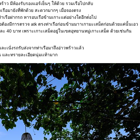
วพร้าว มีห้องรับรองแอร์เย็นๆ ให้ด้วย รวมเรือไปกลับ
รือมายังที่พักด้วย สะดวกมากๆ เมื่อจองตรง
เรือฝากรถ หารอบเรือข้ามเกาะแต่อย่างใดอีกต่่อไป
ต้องมีการตรวจ atk ตรงท่าเรือก่อนข้ามมาาเกามะเสม็ดก่อนด้วยแค่นั้นเอว
 40 บาท เพราะเกาะเสม็ดอยู่ในเขตอุทยานหมู่เกาะเสม็ด ด้วยเช่นกัน
ละเนั่งรถรับส่งจากท่าเรือมาถึงอ่าวพร้าวแล้ว
ื่น และทรายละเอียดนุ่มเเท้ามาก