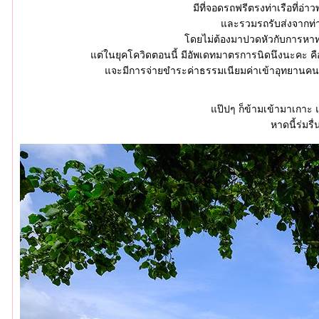
มีที่จอดรถฟรีตรงท่าเรือที่อ่า
ละรวมรถรับส่งจากท่าเ
ดยไม่ต้องมาปวดหัวกับการหาท่า
ต่ในยุคโควิดตอนนี้ มีอัพเดทมาตรการนิดนึงนะคะ คือ
จะมีการจ่ายขำระค่าธรรมเนียมค่าเข้าอุทยานคนละ
ป๊ปๆ ก็ข้ามเข้ามาเกาะ แ
หาดนี้ร่มร