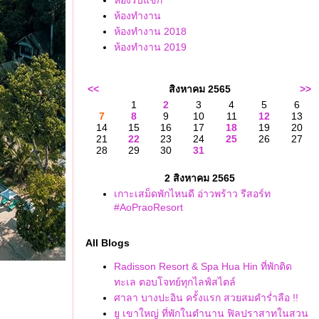
ห้องรับแขก ^^
ห้องทำงาน
ห้องทำงาน 2018
ห้องทำงาน 2019
<<
สิงหาคม 2565
>>
1
2
3
4
5
6
7
8
9
10
11
12
13
14
15
16
17
18
19
20
21
22
23
24
25
26
27
28
29
30
31
2 สิงหาคม 2565
เกาะเสม็ดพักไหนดี อ่าวพร้าว รีสอร์ท
#AoPraoResort
All Blogs
Radisson Resort & Spa Hua Hin ที่พักติด
ทะเล ตอบโจทย์ทุกไลฟ์สไตล์
ศาลา บางปะอิน ครั้งแรก สวยสมคำร่ำลือ !!
ู เขาใหญ่ ที่พักในตำนาน ฟิลปราสาทในสวน