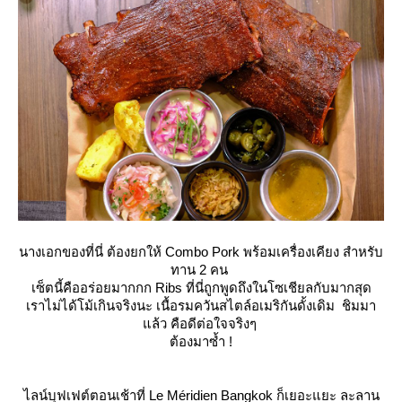
นางเอกของที่นี่ ต้องยกให้ Combo Pork พร้อมเครื่องเคียง สำหรับ
ทาน 2 คน
เซ็ตนี้คืออร่อยมากกก Ribs ที่นี่ถูกพูดถึงในโซเชียลกับมากสุด
เราไม่ได้โม้เกินจริงนะ เนื้อรมควันสไตล์อเมริกันดั้งเดิม
ชิมมา
ล้ว คือดีต่อใจจริงๆ
ต้องมาซ้ำ !
ไลน์บุฟเฟต์ตอนเช้าที่ Le Méridien Bangkok ก็เยอะแยะ ละลาน