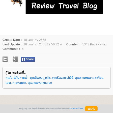
Create Date :
18 เมษายน 2565
Last Update :
18 เมษายน 2565 22:50:32 น.
Counter :
1343 Pageviews.
Comments :
4
ผู้โหวตบล็อกนี้...
คุณไวน์กับสายน้ำ
,
คุณSweet_pills
,
คุณKavanich96
,
คุณสายหมอกและก้อน
เมฆ
,
คุณหอมกร
,
คุณnewyorknurse
BlogGang.com ใช้คุกกี้เพื่อพัฒนาประสบการณ์การใช้งานของคุณ
อ่านเพิ่มเติมได้ที่นี่