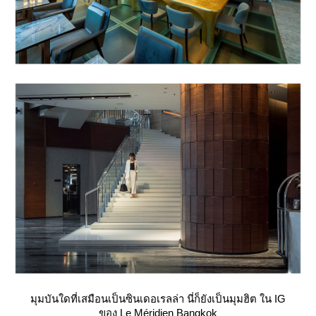
มุมบันใดที่เสมือนเป็นซินเดอเรลล่
า
นี่ก็ยังเป็นมุมฮิต ใน IG
ของ Le Méridien Bangkok