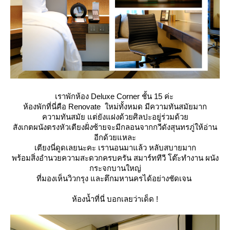
เราพักห้อง Deluxe Corner ชั้น 15 ค่ะ
ห้องพักที่นี่คือ Renovate ใหม่ทั้งหมด มีความทันสมัยมาก
ความทันสมัย แต่ยังแฝงด้วยศิลปะอยู่ร่วมด้ว
สังเกตผนังตรงหัวเตียงฝั่งซ้ายจะมีกลอนจากกวีดังสุนทรภู่ให้อ่าน
อีกด้วยแหละ
เตียงนี่ดูดเลยนะคะ เรานอนมาแล้ว หลับสบายมาก
พร้อมสิ่งอำนวยความสะดวกครบครัน สมาร์ททีวี โต๊ะทำงาน ผนัง
กระจกบานใหญ่
ที่มองเห็นวิวกรุง และตึกมหานครได้อย่างชัดเจน
ห้องน้ำที่นี่ บอกเลยว่าเด็ด !