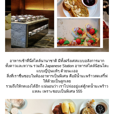
อาหารเช้าที่นี่สไตล์นานาชาติ มีทั้งฝรั่งเศสแบบอลังการมาก
ทั้งคาวและหวาน รวมถึง Japanese Station อาหารสไตล์นิฮนโตะ
บบญี่ปุ่นแท้ๆ ด้วยนะเออ
สิ่งที่เราชื่นชอบในห้องอาหารเป็นพิเศษ คือมีน้ำมะพร้าวสดเสริ์ฟ
ห้ด้วยเป็นลูกเล
รวมถึงให้กดเองได้อีก แน่นอนว่า เราไปจ่ออยู่แต่ตู้กดน้ำมะพร้าว
หละ เพราะชอบเป็นพิเศษ 555