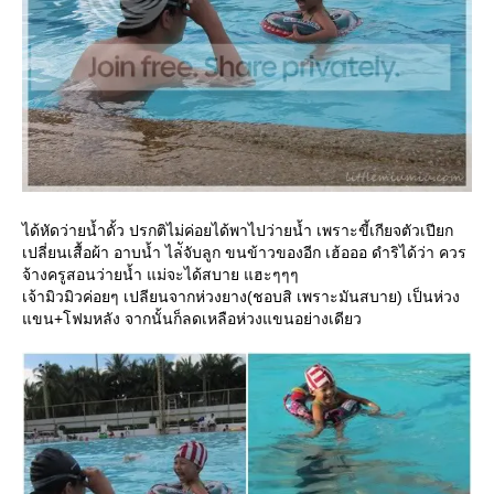
ได้หัดว่ายน้ำดั้ว ปรกติไม่ค่อยได้พาไปว่ายน้ำ เพราะขี้เกียจตัวเปียก
เปลี่ยนเสื้อผ้า อาบน้ำ ไล่ัจับลูก ขนข้าวของอีก เฮ้อออ ดำริได้ว่า ควร
จ้างครูสอนว่ายน้ำ แม่จะได้สบาย แฮะๆๆๆ
เจ้ามิวมิวค่อยๆ เปลียนจากห่วงยาง(ชอบสิ เพราะมันสบาย) เป็นห่วง
ขน+โฟมหลัง จากนั้นก็ลดเหลือห่วงแขนอย่างเดียว