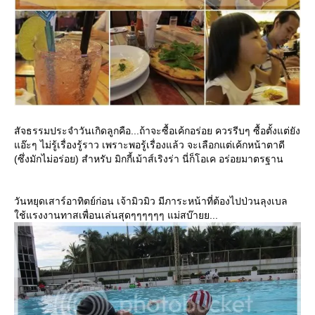
สัจธรรมประจำวันเกิดลูกคือ...ถ้าจะซื้อเค้กอร่อย ควรรีบๆ ซื้อตั้งแต่ยัง
อ๊ะๆ ไม่รู้เรื่องรู้ราว เพราะพอรู้เรื่องแล้ว จะเลือกแต่เค้กหน้าตาดี
(ซึ่งมักไม่อร่อย) สำหรับ มิกกี้เม้าส์เริงร่า นี่ก็โอเค อร่อยมาตรฐาน
วันหยุดเสาร์อาทิตย์ก่อน เจ้ามิวมิว มีภาระหน้าที่ต้องไปป่วนลุงเบล
ช้แรงงานทาสเพื่อนเล่นสุดๆๆๆๆๆๆ แม่สบ๊ายย...