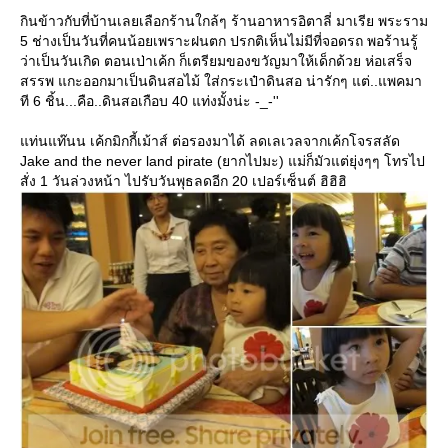
กินข้าวกับที่บ้านเลยเลือกร้านใกล้ๆ ร้านอาหารอิตาลี่ มาเรีย พระราม
5 ช่างเป็นวันที่คนน้อยเพราะฝนตก ปรกติเห็นไม่มีที่จอดรถ พอร้านรู้
ว่าเป็นวันเกิด ตอนเป่าเค้ก ก็เตรียมของขวัญมาให้เด็กด้วย ห่อเสร็จ
สรรพ แกะออกมาเป็นดินสอไม้ ใส่กระเป๋าดินสอ น่ารักๆ แต่..แพคมา
ที 6 ชิ้น...คือ..ดินสอเกือบ 40 แท่งมั้งน่ะ -_-''
ท่นแท๊นน เค้กมิกกี้เม้าส์ ต่อรองมาได้ ลดเลเวลจากเค้กโจรสลัด
Jake and the never land pirate (ยากไปมะ) แม่ก็มัวแต่ยุ่งๆๆ โทรไป
สั่ง 1 วันล่วงหน้า ไปรับวันพุธลดอีก 20 เปอร์เซ็นต์ ฮิฮิฮิ