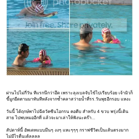
ผ่านไปไม่กี่วัน ทีแรกนึกว่าอึด เพราะลุงเบลจับไข้ไปเรียบร้อย เจ้ามิวก็
ขี้มูกยืดตามมาทันทีหลังจากซ้ำคลาสว่ายน้ำที่รร.วันพุธอีกรอบ แหงะ
วันนี้ ได้ฤกษ์พาไปฉีดวัคซีนไอกรน คอตีบ สำหรับ 4 ขวบ พรุ่งนี้เดิน
สาย ไปพบหมออีกที่ แล้วจะมาเล่าให้ฟังนะคร๊า...
สัปดาห์นี้ อัพเดทแบบมึนๆ งงๆ แหะๆๆๆ กราฟชีวิตเป็นเส้นตรงมาก
ไม่มีไรตื่นเต้ลลลล