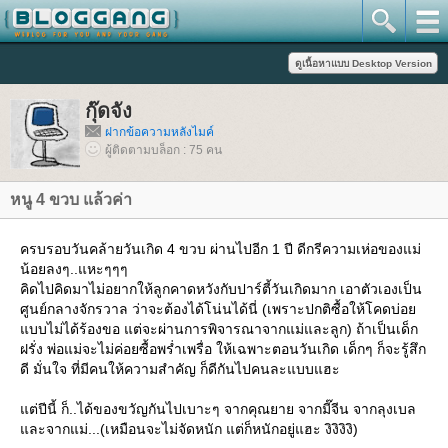
กุ๊ดจัง
ฝากข้อความหลังไมค์
ผู้ติดตามบล็อก : 75 คน
หนู 4 ขวบ แล้วค่า
ครบรอบวันคล้ายวันเกิด 4 ขวบ ผ่านไปอีก 1 ปี ดีกรีความเห่อของแม่
น้อยลงๆ..แหะๆๆๆ
คิดไปคิดมาไม่อยากให้ลูกคาดหวังกับปาร์ตี้วันเกิดมาก เอาตัวเองเป็น
ศูนย์กลางจักรวาล ว่าจะต้องได้โน่นได้นี่ (เพราะปกติซื้อให้โคดบ่อ
บบไม่ได้ร้องขอ แต่จะผ่านการพิจารณาจากแม่และลูก) ถ้าเป็นเด็ก
ฝรั่ง พ่อแม่จะไม่ค่อยซื้อพร่ำเพรื่อ ให้เฉพาะตอนวันเกิด เด็กๆ ก็จะรู้สึก
ดี มั่นใจ ที่มีคนให้ความสำคัญ ก็ดีกันไปคนละแบบแฮะ
ต่ปีนี้ ก็..ได้ของขวัญกันไปเบาะๆ จากคุณยาย จากมี๊จีน จากลุงเบล
ละจากแม่...(เหมือนจะไม่จัดหนัก แต่ก็หนักอยู่แฮะ งิงิงิงิ)