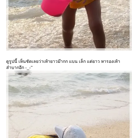
ดูรูปนี้ เห็นชัดเลยว่าเท้ายาวม๊ากก แบน เล็ก แต่ยาว หารองเท้า
ลำบากอีก -_-''