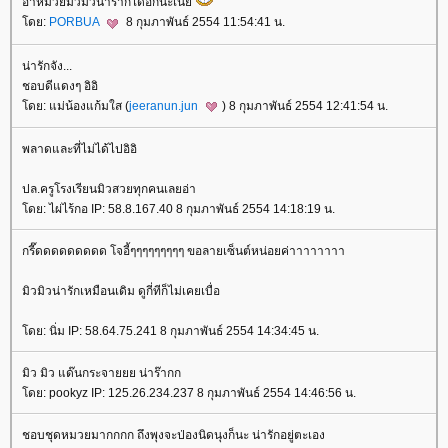
อาหมวยมิวมิวน่าร๊ากได้อีกนะเนี่
ดย:
PORBUA
8 กุมภาพันธ์ 2554 11:54:41 น.
น่ารักจัง...
ชอบดีแดงๆ อิอิ
ดย: แม่น้องแก้มใส (
jeeranun.jun
) 8 กุมภาพันธ์ 2554 12:41:54 น.
พลาดและที่ไม่ได้ไปอิอิ
ปล.ครูโรงเรียนมิวสวยทุกคนเลยอ่า
ดย: ไผ่ไร้กอ IP: 58.8.167.40 8 กุมภาพันธ์ 2554 14:18:19 น.
กรี๊ดดดดดดดดด โจอี้ๆๆๆๆๆๆๆๆๆ ขอลายเซ็นต์หน่อยค่าาาาาาาา
มิวมิวน่ารักเหมือนเดิม ดูกี่ทีก็ไม่เคยเบื่อ
ดย: นิ่ม IP: 58.64.75.241 8 กุมภาพันธ์ 2554 14:34:45 น.
มิว มิว แด๊นกระจายยย น่าร๊ากก
ดย: pookyz IP: 125.26.234.237 8 กุมภาพันธ์ 2554 14:46:56 น.
ชอบชุดหมวยมากกกก ถึงพุงจะป่องนิดนุงก็นะ น่ารักอยู่ตะเอง