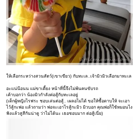
ห้เลือกระหว่างสวนสัตว์(เขาเขียว) กับทะเล..เจ้ามิวมิวเลือกมาทะเล
อะแน่น๊อนน แม่ขาเดี้ยง หน้าที่นี้จึงไม่พ้นคนขับรถ
เค้าบอกว่า น้องมิวกำลังต่อสู้กับทะเลอยู่
(เด็กผู้หญิงไรฟระ ชอบเล่นต่อสู้.. เผลอไม่ได้ ขอให้ซื้อดาบให้ จะเอา
ไว้สู้กะพ่อ แล้วถามว่า พ่อจะเอาไรสู้กะมิว มิวบอก คุณพ่อก็ใช้หมอนไง
ฟังแล้วสูสีกันน่าดู ว่าไม่ได้นะ เธอชอบมาก ต่อสู้เนี่ย)