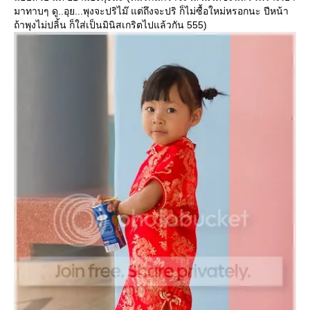
มาทาบๆ ดู..อุย...พุงจะปริไม๊ แต่ถึงจะปริ ก็ไม่ซื้อใหม่หรอกนะ ปีหน้า
ถ้าพุงไม่ปลิ้น ก็ใส่เป็นมินิสเกริตไปแล้วกัน 555)