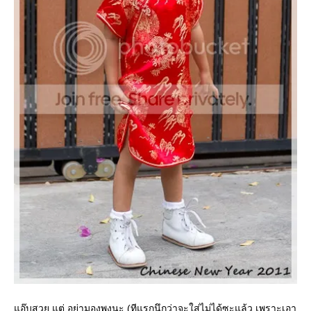
อ๊บสวย แต่ อย่ามองพุงนะ (ทีแรกนึกว่าจะใส่ไม่ได้ซะแล้ว เพราะเอา