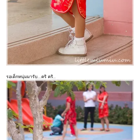
รอเด็กหนุ่มมารับ...คริ คริ..