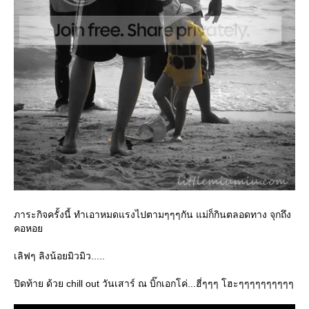
ภาระกิจครั้งนี้ ทำเอาหมดแรงไปตามๆๆๆกัน แม่ก็กินตลอดทาง จุกถึง
คอหอ
เลิฟๆ ลิงน้อยมิวมิว.....
ปิดท้าย ด้วย chill out วันเสาร์ ณ บิ๊กเอกโค่...ฮี่ๆๆๆ โฮะๆๆๆๆๆๆๆๆๆๆ