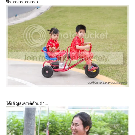
ฟื้วววววววววววว
ได้เชิญธงชาติด้วยค่า...