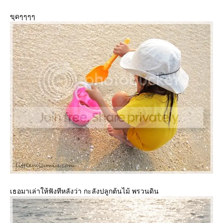
ขุดๆๆๆๆ
เธอมาเล่าให้ฟังทีหลังว่า กะลังปลูกต้นไม้ พรวนดิน