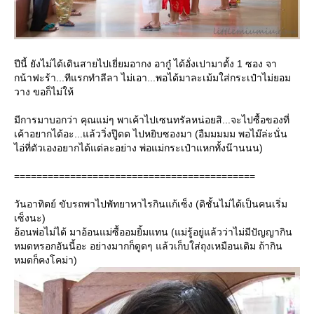
ปีนี้ ยังไม่ได้เดินสายไปเยี่ยมอากง อากู๋ ได้อั่งเปามาตั้ง 1 ซอง จา
กน้าฟะร้า...ทีแรกทำลีลา ไม่เอา...พอได้มาละเม้มใส่กระเป๋าไม่ยอม
วาง ขอก็ไม่ให้
มีการมาบอกว่า คุณแม่ๆ พาเค้าไปเซนทรัลหน่อยสิ...จะไปซื้อของที่
เค้าอยากได้อะ...แล้ววิ่งปู๊ดด ไปหยิบซองมา (อืมมมมม พอไม๊ล่ะนั่น
ไอ่ที่ตัวเองอยากได้แต่ละอย่าง พ่อแม่กระเป๋าแหกทั้งน๊านนน)
===========================================
วันอาทิตย์ ขับรถพาไปพัทยาหาไรกินแก้เซ็ง (ดิชั้นไม่ได้เป็นคนเริ่ม
เซ็งนะ)
อ้อนพ่อไม่ได้ มาอ้อนแม่ซื้ออมยิ้มแทน (แม่รู้อยู่แล้วว่าไม่มีปัญญากิน
หมดหรอกอันนี้อะ อย่างมากก็ดูดๆ แล้วเก็บใส่ถุงเหมือนเดิม ถ้ากิน
หมดก็คงโคม่า)