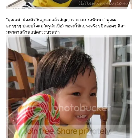
"คุณแม่..น้องมิวกินลูกอมแล้วสัญญาว่าจะแปรงฟันนะ" พูดตล
อดๆๆๆๆ ปลอบใจแม่(ตรูล่ะเบื่อ) พอจะให้แปรงจริงๆ อิดออดๆ ลีลา
มหาศาลล้านแปดกระบวนท่า