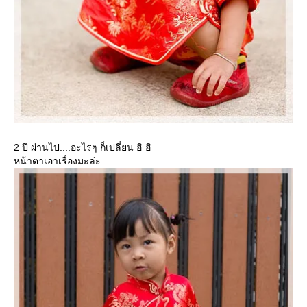
2 ปี ผ่านไป....อะไรๆ ก็เปลี่ยน ฮิ ฮิ
หน้าตาเอาเรื่องมะล่ะ...