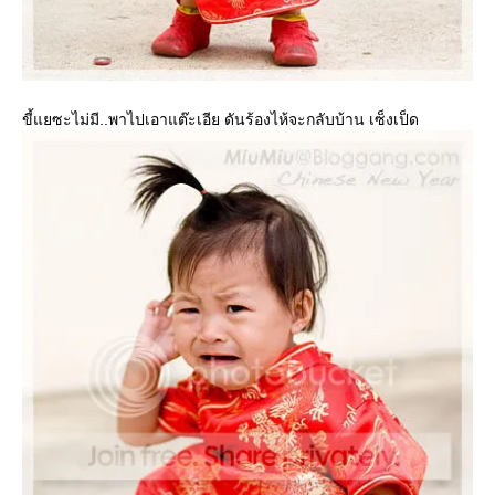
ขี้แยซะไม่มี..พาไปเอาแต๊ะเอีย ดันร้องไห้จะกลับบ้าน เซ็งเป็ด