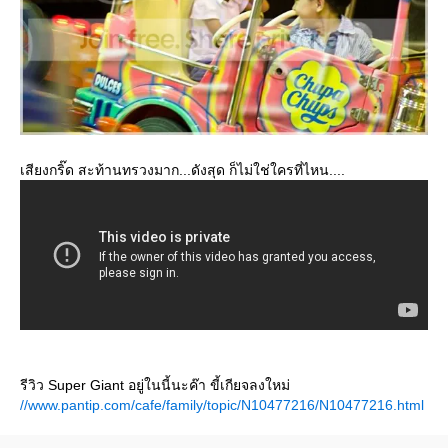
เสียงกริ๊ด สะท้านทรวงมาก...ดังสุด ก็ไม่ใช่ใครที่ไหน....
รีวิว Super Giant อยู่ในนี้นะค๊า ขี้เกียจลงใหม่
//www.pantip.com/cafe/family/topic/N10477216/N10477216.html