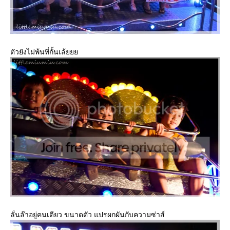
ตัวยังไม่พ้นที่กั้นเล้
ลั่นล๊าอยู่คนเดียว ขนาดตัว แปรผกผันกับความซ่าส์