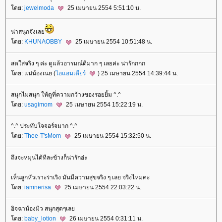
ดย:
jewelmoda
25 เมษายน 2554 5:51:10 น.
น่าสนุกจังเล
ดย:
KHUNAOBBY
25 เมษายน 2554 10:51:48 น.
สดใสจริง ๆ ค่ะ ดูแล้วอารมณ์ดีมาก ๆ เลยค่ะ น่ารักกกก
ดย: แม่น้องเนย (
ไอแอมเดียร์
) 25 เมษายน 2554 14:39:44 น.
สนุกไม่สนุก ให้ดูที่ความกว้างของรอยยิ้ม ^.^
ดย:
usagimom
25 เมษายน 2554 15:22:19 น.
^.^ ประทับใจจอร์จมาก ^.^
ดย:
Thee-T'sMom
25 เมษายน 2554 15:32:50 น.
ถึงจะหมุนได้ทีละข้างก็น่ารักอ่ะ
เห็นลูกหัวเราะร่าเริง มันมีความสุขจริง ๆ เลย จริงไหมคะ
ดย:
iamnerisa
25 เมษายน 2554 22:03:22 น.
อิจฉาน้องมิว สนุกสุดๆเล
ดย:
baby_lotion
26 เมษายน 2554 0:31:11 น.