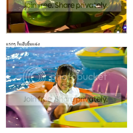
รกๆ ก็แอ๊บยิ้มแฉ่ง