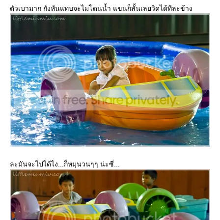
ตัวเบามาก กังหันแทบจะไม่โดนน้ำ แขนก็สั้นเลยวิดได้ทีละข้าง
ละมันจะไปได้ไง...ก็หมุนวนๆๆ น่ะซี่...