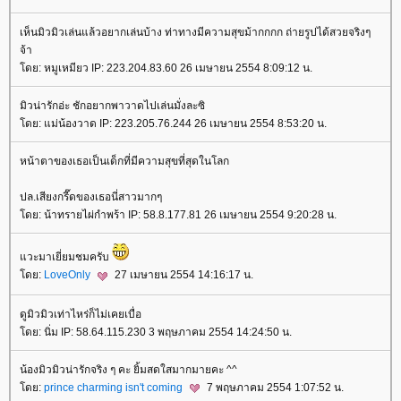
เห็นมิวมิวเล่นแล้วอยากเล่นบ้าง ท่าทางมีความสุขม้ากกกก ถ่ายรูปได้สวยจริงๆ
จ้า
ดย: หมูเหมียว IP: 223.204.83.60 26 เมษายน 2554 8:09:12 น.
มิวน่ารักอ่ะ ชักอยากพาวาดไปเล่นมั่งละซิ
ดย: แม่น้องวาด IP: 223.205.76.244 26 เมษายน 2554 8:53:20 น.
หน้าตาของเธอเป็นเด็กที่มีความสุขที่สุดในโลก
ปล.เสียงกรี๊ดของเธอนี่สาวมากๆ
ดย: น้าทรายไผ่กำพร้า IP: 58.8.177.81 26 เมษายน 2554 9:20:28 น.
วะมาเยี่ยมชมครับ
ดย:
LoveOnly
27 เมษายน 2554 14:16:17 น.
ดูมิวมิวเท่าไหร่ก็ไม่เคยเบื่อ
ดย: นิ่ม IP: 58.64.115.230 3 พฤษภาคม 2554 14:24:50 น.
น้องมิวมิวน่ารักจริง ๆ คะ ยิ้มสดใสมากมายคะ ^^
ดย:
prince charming isn't coming
7 พฤษภาคม 2554 1:07:52 น.