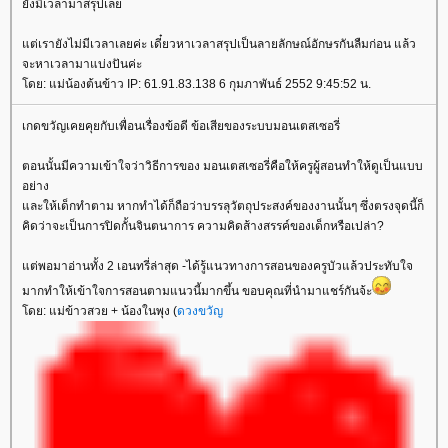
ังมีเวลามาสรุปเล
ต่เรายังไม่มีเวลาเลยค่ะ เดี๋ยวหาเวลาสรุปเป็นลายลักษณ์อักษรกันลืมก่อน แล้ว
จะหาเวลามาแบ่งปันค่ะ
ดย: แม่น้องต้นข้าว IP: 61.91.83.138 6 กุมภาพันธ์ 2552 9:45:52 น.
เกดขวัญเคยคุยกับเพื่อนเรื่องข้อดี ข้อเสียของระบบมอนเตสเซอรี่
ตอนนั้นมีความเข้าใจว่าวิธีการของ มอนเตสเซอรี่คือให้ครูผู้สอนทำให้ดูเป็นแบบ
อย่าง
ละให้เด็กทำตาม หากทำได้ก็ถือว่าบรรลุวัตถุประสงค์ของงานนั้นๆ ซึ่งตรงจุดนี้ก็
คิดว่าจะเป็นการปิดกั้นจินตนาการ ความคิดส้างสรรค์ของเด็กหรือเปล่า?
ต่พอมาอ่านทั้ง 2 เอนทรี่ล่าสุด -ได้รู้แนวทางการสอนของครูบัวแล้วประทับใจ
มากทำให้เข้าใจการสอนตามแนวนี้มากขึ้น ขอบคุณที่นำมาแชร์กันจ้ะ
ดย: แม่ข้าวสวย + น้องในพุง (
ดวงขวัญ