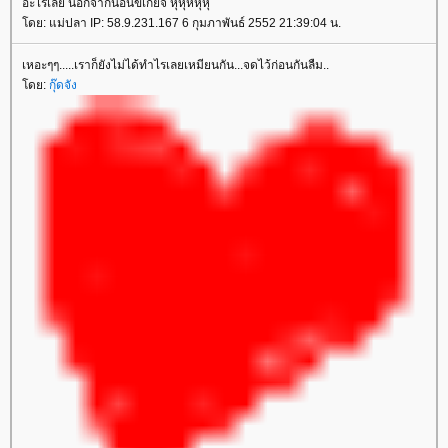
อะไรเลย นอกจากนอนขี้เกียจ หุหุหหุหุ
ดย: แม่ปลา IP: 58.9.231.167 6 กุมภาพันธ์ 2552 21:39:04 น.
เหอะๆๆ.....เราก็ยังไม่ได้ทำไรเลยเหมียนกัน...จดไว้ก่อนกันลืม..
ดย:
กุ๊ดจัง