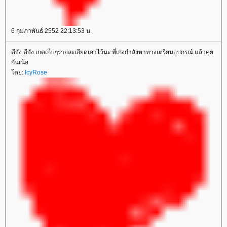
6 กุมภาพันธ์ 2552 22:13:53 น.
ดีจัง ดีจัง เกดเก็บๆรายละเอียดเอาไว้นะ พี่เก่งกำลังหาทางเตรียมอุปกรณ์ แล้วคุ
กันเน้อ
ดย:
IcyRose