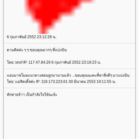
6 กุมภาพันธ์ 2552 23:12:28 น.
ตามติดค่ะ ๆ ๆ ขอบคุณมากๆ ที่แบ่งปัน
ดย: snof IP: 117.47.84.29 6 กุมภาพันธ์ 2552 23:19:23 น.
อบมาขโมยแนวทางสอนลูกมานานแล้ว ...ขอบคุณนะคะที่หาสิ่งดีๆ มาแบ่งปัน
ดย: แม่ลิตเติ้ลค่ะ IP: 118.173.223.61 30 มีนาคม 2553 19:11:55 น.
ทักทายจ้าา เป็นกำลังใจให้นะจ้ะ
ลดน้ำหนัก
สูตรลดน้ำหนัก
ลดน้ำหนัก
Exilis Elite
Exilis
Thermage Body
Thermage
ออฟฟิศซินโดรม
Indiba
Inbody
กกระชับช่องคลอด
Vaginal Lift
Vaginal
Morpheus Pro
Morpheus
กกระชับ
Oligio Body
Oligio
IV Drip
ดริปวิตามิน
Emsella
รีแพร์
เลเซอร์นอนกรน
นอนกรน
Indiba
ปากกาลดน้ำหนัก
ลดน้ำหนัก
Emsculpt
สลายไขมัน
สลายไขมันด้วยความเย็น
Coolsculpting
romrawin
รมย์รวินท์
Rejuran
Belotero
ผิวฉ่ำ
Glassy Skin
Juvederm
Coolsculpting
เลเซอร์รอยสิว
Meso Hair
Skinvive
ฟิลเลอร์แก้มตอบ
ฟิลเลอร์น้องชา
ฟิลเลอร์น้องสาว
ฟิลเลอร์ขมับ
ฟิลเลอร์หน้าผาก
ฟิลเลอร์ใต้ตา
ฟิลเลอร์ปาก
ฟิลเลอร์ร่องแก้ม
ฟิลเลอร์คาง
ฟิลเลอร์คาง
ฉีดฟิล
เลอร์
ฉีดฟิลเลอร์
ฟิลเลอร์
ฟิลเลอร์
ฟิลเลอร์
ฟิลเลอร์
ฟิลเลอร์
ฉีดโบหางตา
ฉีดโบลิฟกรอบหน้า
ฉีดโบหน้าผาก
ฉีดโบยกมุมปาก
ฉีดโบปีกจมูก
ฉีดโบลดริ้วรอยระหว่างคิ้ว
ฉีดโบลดริ้วรอยใต้ตา
ฉีดโบลดกราม
ฉีดโบรักแร้
ฉีดโบลดริ้วรอ
บลดริ้วรอ
ดื้อโบลดริ้วรอ
Volnewmer
Linear Z
กมุมปาก
Morpheus8
ลดร่องแก้ม
Ultraformer III
Ultraformer MPT
Emface
Hifu
กกระชับหน้า
Ultherapy Prime
Ulthera
Ulthera
Thermage FLX
Thermage
Oligio
Oligio
ร้อยไหมจมูก
ร้อยไหม
เลเซอร์บิกินี่
เลเซอร์ขนน้องสาว
เลเซอร์ขนหน้า
เลเซอร์บิกินี่
เลเซอร์ขนบราซิลเลี่ยน
เลเซอร์ขนขา
เลเซอร์หนวด
เลเซอร์รักแร้
กำจัดขนถาวร
กำจัดขน
เลเซอร์ขน
เลเซอร์ขน
Pico Laser
Pico Majesty
Reepot Laser
Gouri
Exosome
Harmonyca
Profhilo
Sculptra
Sculptra
Radiesse
Radiesse
Radiesse
Radiesse
Radiesse
Radiesse
UltraClear
AviClear
Accure Laser
สลายเซลลูไลท์
Fit Firm
Emsculpt
Coolsculpting Elite
NAD+
ดีท็อกลำไส้
EIS BIO SCAN
ICELAB
IV DRIP
Vaginal
P-SHOT
O-Shot
LLLT
ปลูกผม
รักษาผมร่วง