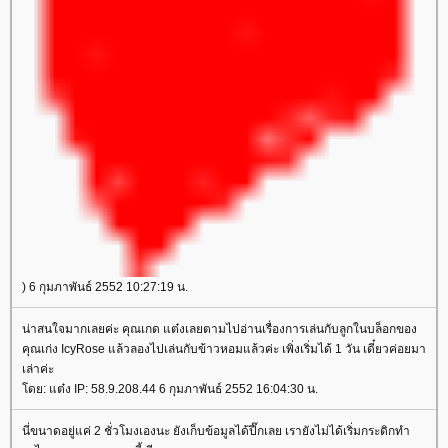
) 6 กุมภาพันธ์ 2552 10:27:19 น.
น่าสนใจมากเลยค่ะ คุณเกด แต๋งเลยตามไปอ่านเรื่องการเล่นกับลูกในบล็อกของ
คุณเก่ง IcyRose แล้วลองไปเล่นกับข้าวหอมแล้วค่ะ เพิ่งเริ่มได้ 1 วัน เดี๋ยวค่อยมา
เล่าค่ะ
ดย: แต๋ง IP: 58.9.208.44 6 กุมภาพันธ์ 2552 16:04:30 น.
นี่ขนาดอยู่แค่ 2 ชั่วโมงเองนะ ยังเก็บข้อมูลได้ปึ๊กเลย เรายังไม่ได้เริ่มกระดิกทำ