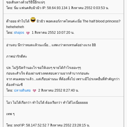
ขอเดินทางด้วยวิธีนี้อีกแน่ๆ
ดย: นิ่ม แฟนคลับมิวมิว IP: 58.64.93.134 1 สิงหาคม 2552 0:03:53 น.
ต๊ายยย ทำไปได้
มิวมิว พอตเตอร์ภาคไหนค่ะเนี่ย The half blood princess?
heheheheh
ดย:
shajos
1 สิงหาคม 2552 10:07:20 น.
อ่านจบ นึกว่าหมดแล้วนะเนี่ย... แสดงว่าตกเทรนด์อย่างแรง อิอิ
ภาพน่ารักดีค่ะ
ปล. ไม่รู้เปิดร้านอะไร ขอให้เฮงๆ ขายได้กำไรเยอะๆๆ
ก่อนจะสำเร็จ ต้องผ่านช่วงทดสอบความยากลำบากก่อนล่ะ
จาก คนเคยมาแล้ว...แต่เกือบผ่านนะ ที่ต้องทิ้งไป เพราะมีโปรเจคอื่นที่สำคัญกว่า
ต้องทำน่ะซี
ดย:
ปลายดินสอ
2 สิงหาคม 2552 8:27:40 น.
อว ไม่ได้เรียกว่า ทำไปได้ ต้องเรียกว่า ทำได้ไงเนี่
เทพ ๆ
ดย: snof IP: 58.147.52.52 7 สิงหาคม 2552 23:28:15 น.