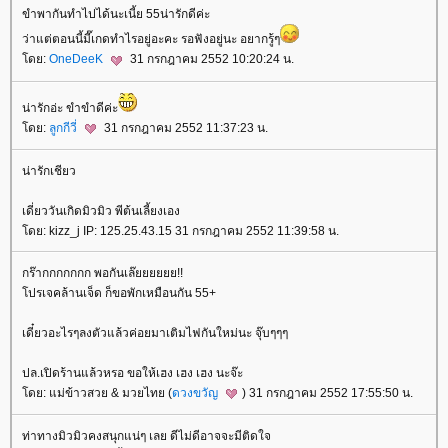
ขำพากันทำไปได้นะเนี้ย 55น่ารักดีค่ะ
ว่าแต่ตอนนี้มี๊เกดทำไรอยู่อะคะ รอฟังอยู่นะ อยากรู้ๆ
ดย:
OneDeeK
31 กรกฎาคม 2552 10:20:24 น.
น่ารักอ่ะ ขำขำดีค่ะ
ดย:
ลูกกีวี่
31 กรกฎาคม 2552 11:37:23 น.
น่ารักเชียว
เดี่ยววันเกิดมิวมิว พีต้นเลี้ยงเอง
ดย: kizz_j IP: 125.25.43.15 31 กรกฎาคม 2552 11:39:58 น.
กร๊ากกกกกกก พอกันเล๊ยยยยยย!!
ปรเจคล้านเจ็ด ก็ขอพักเหมือนกัน 55+
เดี๋ยวอะไรๆลงตัวแล้วค่อยมาเติมไฟกันใหม่นะ จุ๊บๆๆๆ
ปล.เปิดร้านแล้วหรอ ขอให้เฮง เฮง เฮง นะจ๊ะ
ดย: แม่ข้าวสวย & มวยไทย (
ดวงขวัญ
) 31 กรกฎาคม 2552 17:55:50 น.
ท่าทางมิวมิวคงสนุกแน่ๆ เลย ดีไม่ดีอาจจะมีติดใจ