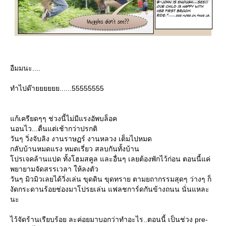
อืมมนะ....
ทำไปด๊ายยยยยย......55555555
ก้เครียดๆๆ ช่วงนี้ไม่มีแรงอัพบล็อค
นอนไว...ตื่นแต่เช้ากว่าปรกติ
วันๆ วิ่งจับลิง งานราษฏร์ งานหลวง เต็มไปหมด
กลับบ้านหมดแรง หมดเรี่ยว สลบกันทั้งบ้าน
ปรเจคล้านแปด ทั้งโฮมสคูล และอื่นๆ เลยต้องพักไว้ก่อน ตอนนี้แค่
พยายามจัดสรรเวลา ให้ลงตัว
วันๆ มิวมิวเลยได้วิ่งเล่น ขุดดิน ขุดทราย ตามยถากรรมสุดๆ ว่างๆ ก็
งัดกระดานร้อยช่องมาโปรยเล่น แฟลชการ์ดกันข้างถนน นั่นแหละ
นะ
ไว้จัดร้านเรียบร้อย ละค่อยมาบอกว่าทำอะไร..ตอนนี้ เป็นช่วง pre-