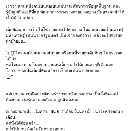
เราว่า ส่วนหนึ่งคนเป็นพ่อเป็นแม่น่าจะศึกษาหาข้อมูลพื้นฐาน และ
รู้จักลูกตัวเองดีที่สุด พัฒนาการทางร่างกายบางอย่าง มันอาจจะช้าได้
เร็วได้ ไม่แปลก
เด็กพัฒนาการเร็ว ไม่ใช่ว่าจะเก่งไปทุกอย่าง โตมาแล้วจะเป็นเศรษฐี
มหาเศรษฐี เป็นนายกรัฐมนตรี เป็นเจ้าของกิจการ..แล้วจะไปซีเรียส
ทำม๊ายยย....
ไม่รู้มีใครเคยไปสัมภาษณ์นายก หรือคนที่รวยอันดับต้นๆ ในประเทศ
ไม๊ ว่า...
ขอโทดค่ะท่าน ไม่ทราบว่าตอนเด็กๆ คว่ำได้ตอนอายุกี่เดือนคะ..
อวว..ช่างเป็นเด็กที่พัฒนาการเร็วสมเป็นนายกเลยค่ะ...
-_-''
ต่เราว่าความผิดปรกติทางร่างกาย หรือบางอย่าง เป็นสิ่งที่พ่อแม่
ต้องหาความรู้และคอยสังเกต ลูกตัวเองนะ..
อย่างมิวมิวเนี่ย...ไม่คว่ำ...ยัน 6-7 เดือนโน่นละมั้ง...น่าจะคว่ำตอน 7
เดือน..
ต่นั่งได้ก่อนคว่ำ..
คว่ำไม่นาน ก้อเริ่มยันตัวเองคลาน