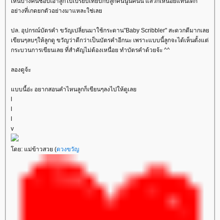
เห็นบางคนชอบเอาลูกไปเปรียบเทียบกับลูกคนนู้นคนนี้ แล้วก็เหนื่อยแทนเด็ก
อย่างที่เกดยกตัวอย่างมาแหละใช่เล
ปล. อุปกรณ์บัตรคำ ขวัญเปลี่ยนมาใช้กระดาน"Baby Scribbler" สะดวกดีมากเล
เขียนๆลบๆให้ลูกดู ขวัญว่าดีกว่าเป็นบัตรคำอีกนะ เพราะแบบนี้ลูกจะได้เห็นตั้งแต่
กระบวนการเขียนเลย ที่สำคัญไม่ต้องเหนื่อย ทำบัตรคำด้วยจ้ะ ^^
ลองดูจ้ะ
บบนี้อ่ะ อยากสอนคำไหนลูกก็เขียนๆลงไปให้ดูเล
l
l
l
v
ดย: แม่ข้าวสวย (
ดวงขวัญ