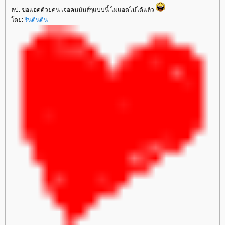
ลป. ขอแอดด้วยคน เจอคนมันส์ๆแบบนี้ ไม่แอดไม่ได้แล้ว
ดย:
รินตินติน