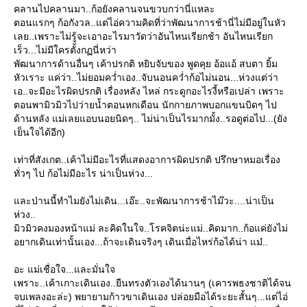
คลานไปคลานมา..ก้อยังคลานจนขวบกว่านี่แหละ
ตอนแรกๆ ก้อกังวล..แต่ไอ่ความคิดที่ว่าพัฒนาการช้านี่ไม่มีอยู่ในหัว
เลย..เพราะไม่รู้จะเอาอะไรมาวัดว่าอันไหนเรียกช้า อันไหนเรียก
เร็ว...ไม่มีใครตั้งกฏนี่หว่า
พัฒนาการด้านอื่นๆ เค้าปรกติ หยิบจับของ พูดคุย อ้อแอ้ สบตา ยิ้ม
หัวเราะ แค่ว่า..ไม่ยอมคว่ำเอง..จับนอนคว่ำก้อไม่นอน...ห่วงแต่ว่า
เอ..จะมีอะไรผิดปรกติ เรื่องหลัง ไหล่ กระดูกอะไรงี้หรือเปล่า เพราะ
ตอนพามิวมิวไปว่ายน้ำตอนหกเดือน นักกายภาพบอกแขนบิดๆ ไป
ด้านหลัง แม่เลยแอบนอยนิดๆ.. ไม่น่าเป็นไรมากมั้ง..รอดูต่อไป...(ยัง
เย็นใจได้อีก)
เท่าที่สังเกต..เค้าไม่มีอะไรที่แสดงอาการผิดปรกติ ปรึกษาหมอเรื่อง
ทั่วๆ ไป ก้อไม่มีอะไร น่าเป็นห่วง...
ละป่านนี้ทำไมยังไม่เดิน...เอ๊ะ..จะพัฒนาการช้าไม๊วะ....น่าเป็น
ห่วง..
มิวมิวคงมองหน้าแม่ ละคิดในใจ..โรคจิตน่ะแม่..คิดมาก..ก้อแค่ยังไม่
อยากเดินเท่านั้นเอง...ถ้าจะเดินจริงๆ เดินเมื่อไหร่ก้อได้น่า แม๋..
อะ แม่เชื่อใจ...และมั่นใจ
เพราะ..เค้าเกาะเดินเอง..ยืนทรงตัวเองได้นานๆ (เคารพธงชาติได้จน
จบเพลงอะล่ะ) พยายามก้าวขาเดินเอง ปล่อยมือได้ระยะสั้นๆ...แต่ไอ่