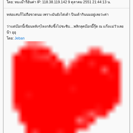
ดย: หมะม๊ารีอันค่า IP: 118.38.119.142 9 ตุลาคม 2551 21:44:13 น.
หล่อแสบก็ไม่ถือขวดนม เพราะมันยังไต่เต้า ปีนเต้ากินนมอยู่เลยว่ะค่า
ว่าแต่บ๊อกนี้เขียนหลังๆไหงกลับซึ้งไปซะชิบ....พลิกลุคบ๊อกมี๊กุ๊ด ณ แก๊งแม่วัวเล
น๊า อุอุ
ดย:
Jeban