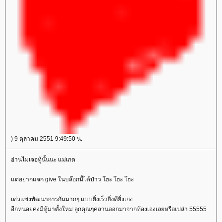
) 9 ตุลาคม 2551 9:49:50 น.
อ่านไม่เจอทู้นั้นนะ แม่เกด
ต่อยากแจก give ในบล๊อกนี้ได้ป่าว โฮะ โฮะ โฮะ
เด๋วแข่งพัฒนาการกันมากๆ แบบยิ่งเร็วยิ่งดียิ่งเก่ง
อีกหน่อยคงมีทู้มาตั้งใหม่ ลูกคุณๆคลานออกมาจากท้องเองเลยหรือเปล่า 55555