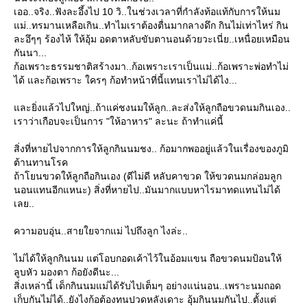
เออ..จริง..ฟังละอึ้งไป 10 วิ..ในช่วงเวลาที่กำลังท้อแท้กับการให้นม
ม่..ทรมานเหลือเกิน..ทำไมเราต้องตื่นมากลางดึก กินไม่เท่าไหร่ กิน
ละอึๆๆ ร้องไห้ ให้อุ้ม อดตาหลับขับตานอนด้วยวะเนี่ย..เหนื่อยเหมือน
กันนา...
ก้อเพราะธรรมชาติสร้างมา..ก้อเพราะเราเป็นแม่..ก้อเพราะพ่อทำไม่
ได้ และก้อเพราะ ใครๆ ก้อทำหน้าที่นี้แทนเราไม่ได้ไง...
ละยิ่งแล้วไปใหญ่..ถ้าแค่ชงนมให้ลูก..ละส่งให้ลูกถือขวดนมกินเอง..
เราว่าเกือบจะเป็นการ "ให้อาหาร" ละนะ ถ้าทำแค่นี้
สิ่งที่หายไปจากการให้ลูกกินนมชง.. ก้อมากพออยู่แล้วในเรื่องของภูมิ
ต้านทานโรค
ถ้าโยนขวดให้ลูกถือกินเอง (ดีไม่ดี หลับคาขวด ให้ขวดนมกล่อมลูก
นอนแทนอีกแหนะ) สิ่งที่หายไป..มันมากแบบหาไรมาทดแทนไม่ได้
เลย..
ความอบอุ่น..สายใยจากแม่ ไปถึงลูก ไงล่ะ..
ไม่ได้ให้ลูกกินนม แต่โอบกอดเค้าไว้ในอ้อมแขน ถือขวดนมป้อนให้
ลูบหัว มองตา ก้อยังดีนะ...
สิ่งเหล่านี้ เด็กกินนมแม่ได้รับไปเต็มๆ อย่างแน่นอน..เพราะนมถอด
เก็บกันไม่ได้..ยังไงก้อต้องทนปวดหลังเดาะ อุ้มกินนมกันไป..ตั้งแต่