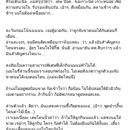
ที่ไม่เดินเนี่ย...แม่สรุปให้ว่า...she ป๊อด...ขอเกาะนิด เกาะหน่อย เพื่อ
ความสบายใจ..รับรองเดินปร๋อ..เอ้าๆ..ดีเหมือนกัน..คลานช้าๆ เดิน
ช้าๆ แม่ไม่ต้องเหนื่อยมาก...
ละวันก่อนโน้นนนนน..เจอทู้อวดกัน..ว่าลูกจับขวดนมได้กันตอนกี่
เดือน..
อ่านละงงๆ..จนมีคนคิดเหมือนเรานั่นแหละ..ว่า..แล้วมันสำคัญตรง
ไหนหรอคะ.. อุ้ยๆ โดนใจให้กิ๊ฟ..นั่นดิ..อ่านมายัน คห.สิบกว่าๆ แล้ว
มันสำคัญตรงไหนวะ...
สงสัยเป็นความสามารถพิเศษที่เด็กกินนมแม่ทำไม่ได้..
เมมโมรี่ส่วนนี้ของเราเลยบกพร่องไป..ไม่เคยสังเกตว่าลูกตัวเองจับ
ขวดนมได้เองตอนไหน..(แม่จะผิดไหมนี่)
ถ้าแม่ไม่อยู่พ่อป้อนขวด ก้อเข้าใจว่า ถือป้อน ไม่ได้ปล่อยให้มิวมิวกิน
เองตามยถากรรม..ถ้ากินน้ำ ก้ออัพเกรดมาดูดหลอดเลย..
ส่วนตัวแล้ว..คิดว่า..มันแสดงความขี้เกียดของแม่...(อ้าว..พูดม๋าๆงี้จะ
ดนด่าไม๊เนี่ย...)
เราเองเนี่ยอะ เคยโดนปั๋วด่าว่า..ถ้าไม่ให้ลูกกินนมแล้ว..แค่ชงนมใส่
ขวด เขย่าๆ ให้ลูกกิน ใครๆ ก้อทำได้..ไม่ต้องมีแม่ก้อได้งั้นอะ..เดี๋ยว
ฉันจะเลี้ยงลูกเอง แกไปไหนก้อไป..