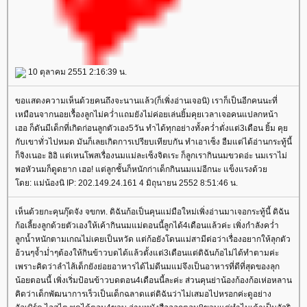
10 ตุลาคม 2551 2:16:39 น.
ขอแสดงความเห็นด้วยคนถึงจะนานแล้ว(ก็เพิ่งอ่านเจอนิ) เราก็เป็นอีกคนนะที่
เหมือนจากนอยเรื้องลูกไม่คว่ำแถมยังไม่ค่อยเล่นยิ้มคุยเวลาเจอคนแปลกหน้า
เฮอ ก็ดันมีเด็กที่เกิดก่อนลูกตัวเอง5วัน ทำได้ทุกอย่างทั้งคว่ำตั่งแต่3เดือน ยิ้ม คุ
กับเขาทั่วไปหมด มันก็เลยเกิดการเปรียบเทียบกัน ทำเอาเซ็ง อืมแต่ได้อ่านกระทู้นี้
ก็จิงเนอะ อิอิ แต่เหนโพสเรื่องนมแม่ละเซ็งจิตเระ ก็ลูกเรากินนมขวดอ่ะ นมเราไม่
พอหัวนมก็ดูดยาก เฮอ! แต่ลูกชั้นก็หนักก่าเด็กกินนมแม่อีกนะ แข็งแรงด้ว
ดย: แม่น้องนิ IP: 202.149.24.161 4 มิถุนายน 2552 8:51:46 น.
เห็นด้วยกะคุนกุ๊ดจัง จขกท. ดิฉันก้อเป็นคุนแม่มือใหม่เพิ่งอ่านมาเจอกระทู้นี้ ดิฉัน
ก้อเลี้ยงลูกด้วยตัวเองให้เค้ากินนมแม่ตอนนี้ลูกได้4เดือนแล้วค่ะ เพิ่งกำลังคว่ำ
ลูกน้ำหนักตามเกณไม่เคยเป็นหวัด แต่ก้อยังโดนแม่สามีต่อว่าเรื่องอยากให้ลุกตัว
อ้วนๆจ้ำม่ำๆต้องให้กินข้าวบดได้แล้วตั้งแต่3เดือนแต่ดิฉันก้อไม่ได้ทำตามค่ะ
เพราะคิดว่าลำไส้เด็กยังย่อยอาหารได้ไม่ดีนมแม่จึงเป็นอาหารที่ดีที่สุดของลุก
น้อยตอนนี้ เพิ่งเริ่มป้อนข้าวบดตอน4เดือนนี้ละค่ะ ส่วนคุนย่าน้องก้องก้อเห่อหลาน
คิดว่าเด็กพัฒนาการเร็วเป็นเด็กฉลาดแต่ดิฉันว่าไม่เสมอไปหรอกค่ะดูอย่าง