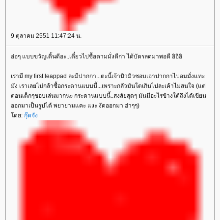
9 ตุลาคม 2551 11:47:24 น.
อ่อๆ แบบขวัญเดิ้นดีอะ..เดี๋ยวไปซื้อตามมั่งดีก่า ได้บัตรลดมาพอดี อิอิอิ
เรามี my first leappad ละมีปากกา...ตะนี้เจ้ามิวมิวชอบเอาปากกาไปอมมั่งแทะ
มั่ง เราเลยไม่กล้าซื้อกระดานแบบนี้...เพราะกลัวมันโตเกินไปละเค้าไม่สนใจ (แต่
ตอนเด็กๆชอบเล่นมากนะ กระดานแบบนี้..สงสัยสุดๆ มันมีอะไรข้างใต้ถึงได้เขียน
ออกมาเป็นรูปได้ พยายามแคะ แงะ งัดออกมา ฮ่าๆๆ)
ดย:
กุ๊ดจัง