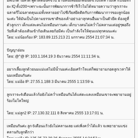
อัลเบิร์ด ไอสไต พูดได้ตอน4ขวบ อ่านหนังสือออกตอน8ขวบแต่ทำไมเค้าเป็นอัจริ
ะ IQ ตั้ง200+เพราะฉะนั้นการพัฒนาการช้ารึเร็วไม่ได้หมายความว่าลูกเราจะ
ฉลาดรึไม่ฉลาดคุนแม่ทั้งหลายอย่าไปซีเรียสยึดติดกับการพัฒนาการของลูกน้อ
นะค่ะ ให้มันเป็นไปตามธรรมชาติของเค้าอย่าเอาลุกคนอื่นมาเป็นตัวยึด ต้องดูที่
ตัวลูกเรา เด็กแต่ละคนไม่เหมือนกานค่ะ เด็กบางคนไม่คว่ำไม่คลานแต่อยู่ๆพอถึง
วัยที่เค้าต้องเดินเข้าก้อเดินเลยก้อมีค่ะ เป็นกำลังใจให้คุนแม่ทุกคนนะค่ะ
ดย: แม่น้องก้อง IP: 183.89.115.213 21 มกราคม 2554 21:07:34 น.
ปัญญาอ่อน
ดย: @^@ IP: 103.1.164.19 3 ธันวาคม 2554 11:11:34 น.
อยากเลี้ยงลูกด้วยนมแม่แต่ไม่มีน้ำนมค่ะเฮ้อเศร้าใจแต่ก็พยายามกอดลูกเวลาให้
นมเหมือนกันค่ะ
ดย: แม่อ้อ IP: 27.55.1.188 3 มีนาคม 2555 1:13:59 น.
ลูกเราจะ4เดือนแล้วก้อยังไม่คว่ำเหมือนกันได้แค่ตะแคงเหมือนเขาจะพยายามอยู่
ร้องโมโหใหญ่
ดย: แม่ลูก2 IP: 27.130.32.111 8 สิงหาคม 2555 13:17:01 น.
เหมือนกันค่ะ ลูก 6เดือนแร้วยังไม่คลานเลย แต่เพิ่งคว่ำได้แล้ว จะพยายามแข่ง
คลานกับลูกดีกว่า