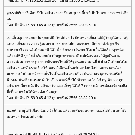
ดย: แม่กุ้ง IP: 125.25.73.29 26 กันยายน 2555 14:34:52 น.
ลูกเราก็6ย่าง7เดือนยังไม่อะไรเลย เรายังเฉยๆเลยเดี๋ยวก็เป็นไปตามธรรมชาติเด็ก
เอง
ดย: ฟ้าฟัน IP: 58.9.45.4 13 กุมภาพันธ์ 2556 23:08:51 น.
เราเลี้ยงลูกเองแถมเป็นคุณแม่มือใหม่ด้วย ไม่มีคนช่วยเลี้ยง ไม่มีผู้ใหญ่ให้ความรู้
ต่เราเลี้ยงตามความรู้ของเราเอง ปล่อยไปตามธรรมชาติเด็ก ไม่เร่งลูก กิน
อาหารเสริมตอน6เดือนพอดี ให้1 มื้อ คือกลางวัน พอ 5โมงเย็นให้กล้วยทุกชนิด
ล้วแต่ที่มี ขุดใส่น้ำส้มผสมโยเกิตสูตรธรรมชาติ แต่เน้นนมแม่ให้ลูกกินตาม
ความต้องการของลูก อยากกินตอนไหนก็ให้ดูดนมแม่ ตอนนี้ 6 ย่าง 7 เดือนยังไม่
อะไรเลย แต่หัวเราะ ร้องให้ ตอน 2เดือนเป็นหวัดลงปอดคือปอดบวมนอนโรง
พยาบาล 1เดือน หลังจากนั้นไม่เป็นอะไรเลยจนปัจจุบัน ส่วนเมนูอาหารเสริมก็
ฟักทอง มันฝรั่ง แครอท ผักใบเขียวตามที่ซื้อได้ ข้าวหอม ไข่ ไก่ หมู ตับ เอาทุก
อย่างมาเคี้ยว แล้วปั่น แล้วมาใส่กล่องเล็กๆ ให้ได้ 7 กล่อง แล้วแช่ช่องแข็ง พอถึง
มื้อก็เอามาตุ้นให้ร้อน ค่อยป้อนลูก
ดย: ฟ้าฟัน IP: 58.9.45.4 13 กุมภาพันธ์ 2556 23:32:29 น.
น้องเค้าอายุได้3เดือน น้องคว่ำได้เองแล้วและจับขวดนมทานเองได้ด้วย แต่ก็ยัง
ต้องช่วยประคองด้วยค่ะ
ดย: น้องเจ็ฟ IP: 49.49.184.35 15 มีนาคม 2556 20:24:21 น.