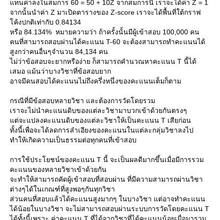
ทนค่าลงในสมการ 60 = 50 + 10Z จากสมการนี้ เราจะได้ค่า Z = 1
จากนั้นนำค่า Z มาเปิดตารางของ Z-score เราจะได้พื้นที่ใต้กราฟ
ค้งปกติเท่ากับ 0.84134
หรือ 84.134% หมายความว่า ถ้าครั้งนั้นมีผู้เข้าสอบ 100,000 คน
คนที่สามารถสอบผ่านได้คะแนน T-60 จะต้องสามารถทำคะแนนได้
สูงกว่าคนอื่นๆจำนวน 84,134 คน
ไม่ว่าข้อสอบจะยากหรือง่าย ก็สามารถคำนวณหาคะแนน T นี้ได้
เสมอ แม้นว่าบางวิชาที่ข้อสอบยาก
อาจมีคนสอบได้คะแนนไม่ถึงครึ่งหนึ่งของคะแนนเต็มก็ตาม
กรณีที่มีข้อสอบหลายวิชา และต้องการวัดโดยรวม
เราจะไม่นำคะแนนดิบของแต่ละวิชามาบวกเข้าด้วยกันตรงๆ
ต่จะแปลงคะแนนดิบของแต่ละวิชาให้เป็นคะแนน T เสียก่อน
ทั้งนี้เพื่อจะได้ลดการลำเอียงของคะแนนในแต่ละกลุ่มวิชาลงไป
ทำให้เกิดความเป็นธรรมต่อทุกคนที่เข้าสอบ
การใช้ประโยชน์ของคะแนน T นี้ จะเป็นผลดีมากขึ้นเมื่อมีการรวม
คะแนนของหลายวิชาเข้าด้วยกัน
จะทำให้สามารถคัดผู้เข้าสอบที่สอบผ่าน ที่มีความสามารถผ่านวิชา
ต่างๆได้ในเกณฑ์ที่สูงพอๆกันทุกวิชา
ส่วนคนที่สอบแล้วได้คะแนนสูงมากๆ ในบางวิชา แต่อาจทำคะแนน
ได้น้อยในบางวิชา จะไม่สามารถสอบผ่านระบบการวัดโดยคะแนน T
ได้ทั้งนี้เพราะ ค่าคะแนน T ที่ได้จากวิชาที่ได้คะแนนน้อยเมื่อมารวม