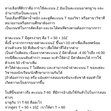
ทางเลือกที่ดีกว่าคือ การใช้คะแนน Z อันเป็นคะแนนมาตรฐาน และ
นำมาปรับเป็นคะแนน T
ดยเลือกที่ให้ค่าน้ำหนัก และดูที่คะแนน T ของวิชา หรือสาขาวิชาที่
หน่วยงานหรือสถานศึกษาต้องการ
เป็นเกณฑ์ในการคัดเลือก และจะได้คนที่ตรงตามต้องการมากกว่า
ค่าคะแนน T มีสูตรง่ายๆ คือ T = 50 + 10Z
ทั้งนี้ มาจากการขยายค่าคะแนนZ ขึ้นมา 10 เท่าเพื่อเลี่ยงทศนิยม
ส่วนตัวเลข 50 ที่เติมเข้ามา เพื่อให้ค่าที่ได้จากค่าz
เป็นค่าไม่ติดลบ เนื่องจากค่าคะแนน Z มีค่าตั้งแต่ -4.00 ไปถึง +4.00
กรณีที่คะแนนดิบตำกว่า mean จะทำให้ค่าZ มีค่าติดลบได้ การใช้
ตัวเลข 50 เข้ามาเพิ่ม
ทำให้ค่าคะแนน T ไม่ติดลบ และสามารถนำค่าคะแนน T ของแต่ละ
วิชาของนักเรียน/นักศึกษามารวมกันได้
(ถ้าต้องการรวม) หรือ แม้แต่การสอบแข่งขันระดับชาติ ย่อมทำให้
เกิดความเป็นธรรมมากขึ้น
นที่นี้ขอกล่าวถึง คะแนน T-60 ที่มีการอ้างอิงใช้กันทั่วไปในการสอบ
ต่างๆ
มาดูกัน ว่า T-60 คืออะไร
จากสูตร T = 50 + 10Z เราให้ค่า T = 60