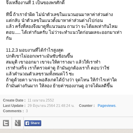
จึงเหลืองานที่ 1 เป็นของพรศักดิ์
ทีนี้ ถ้าเราจำผิด ไม่นำตัวเลขในแนวนอนมาหาค่าส่วนต่าง
ต่กลับ นำตัวเลขในแนวตั้งมาหาค่าส่วนต่างไปก่อน
ล้ว ครั้งที่สองจึงมาดูที่แนวนอน ถามว่า จะได้ผลเท่ากันไหม
ตอบ..... ได้เท่ากันครับ ไม่ว่าจะทำแนวใดก่อนผลจะออกมาเท่า
กัน
11.2.3 มอบงานที่ได้กำไรสูงสุด
ปกติเขาไม่ออกเพราะมันซับซ้อนขึ้น
สมมุติ เขาออกมา เขาจะให้ตารางมา แล้วให้เราทำ
เราทำเสร็จ เราก็ตรวจค่าดู ถ้ามันถูกต้องเราก็ ตอบว่าใช่
ล้วคำนวณตัวเลขรวมทั้งหมดไว้ ซะ
ถ้าดูด้วยตา นาจะพอสังเกตได้บ้างว่า จุดไหน ให้กำไรเท่าใด
ถ้ามันต่างกันมาก ให้ลอง ย้ายค่าของงานดู อาจได้ผลดีขึ้น
Create Date :
11 เมษายน 2552
Last Update :
29 มิถุนายน 2564 21:48:24 น.
Counter :
Pageviews.
Comments :
3