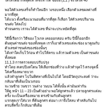
ส่ให้ได้มากที่สุดเท่าที่จะทำได้ ช่องนี้ (1,1 ) จะใส่ได้ 40
พอใส่ตัวเลขเสร็จก็ทำใหม่อีก วงรอบหนึ่ง เลือกตัวเลขผลต่างที่
มากที่สุด
ได้แนว ตั้งหรือแนวนอนที่มากที่สุด ก็เลือก ใส่ตัวเลขปริมาณ
ขนส่ง ใส่ลงไป
ทำจนครบ เราจะได้ตัวเลข ที่น่าจะประหยัดที่สุด
วิธีนี้เรียกว่า วิธีของ โวเกล เคยออกสอบ ครับ ปีนี้ก็ออกอีก
ต้นทุนค่าขนส่ง ของทั้งหมด เราก็เอาตัวเลขแต่ละช่อง มาคูณกับ
ตัวเลขค่าขนส่งของช่องนั้นๆ
ได้เท่าใดเก็บไว้ก่อน ทำไปให้ครบ แล้วรวมตัวเลข เป็นค่าขนส่ง
ทั้งหมด
11.1.3 การตรวจสอบปรับปรุง
ทำโดย สเตปปิงสโตน ให้เลือกช่องที่ว่าง แล้วทำจุดไว้ ตรงจุดนี้
ส่เครื่องหมายบวก
ล้วทำลูกศร ไปในทิศทางที่เป็นไปได้ โดยมีวัตถุประสงค์ ว่าจะ
กลับมาที่เดิมเป็นวงรอบ
จะวนซ้าย วนขวา วนล่าง วนบน ได้ทั้งนั้น ค่ามันเท่ากัน
ห้ดู หน้า 11 – 23 เป็นตัวอย่าง พอใส่ลูกศรแล้ว ปลายลูกศรแต่ละ
ครั้ง จะเป็นเครื่องหมาย ตรงข้ามกับต้นลูกศร
รกสุดเราใส่บวก ที่ต้นลูกศร ต่อมา เราจึงใสลบ ทำสลับกันไป
ครบสี่ครั้ง ก็กลับมาที่เดิม