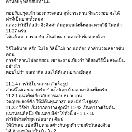
ตัวน้อยๆ หลักสิบเท่านั้น
พอปรับปรุงแล้ว ลองตรวจสอบ ดูทั้งกระดาน ทีละวงรอบ จะได้
ค่าที่เป็นบวกทั้งหมด
สดงว่าใช้ได้แล้ว จึงคิดค่าต้นทุนขนส่งทั้งหมด ตามวิธี ในหน้า
11-27 ครับ
ได้แล้วเอามารวมกัน เป็นคำตอบ และเป็นข้อสอบด้ว
วิธีโมดิฟาย หรือ โมได วิธีนี้ ไม่ยาก แต่ต้อง ทำคำนวณหลายขั้น
ตอน
การคำควณไม่ออกสอบ เขาจะถามเพียงว่า วิธีสองวิธีนี้ ผลจะเป็น
อย่างไร
ตอบไปว่า ผลเท่ากัน และได้ต้นทุนประหยัดสุด
11.1.4 การใช้โปรแกรม สำเร็จรูป
ส่วนนี้ไม่เคยออกครับ ข้ามไปเลย ถ้าออกมาต้องทิ้งครับ
11.2.1 แนวคิดเกี่ยวกับการมอบหมายงาน
วัตถุประสงค์คือ ให้มีต้นทุนต่ำสุด และมีกำไรสูงสุด
11.2.2 วีธีทำ เริ่มจากตาราง ดูหน้า 11-42 เป็นตารางเริ่มต้น
นวนอนที่หนึ่ง ชัยเนตร มีค่าใช้ดังนี้ 8 - 1 1 - 10
ค่าใช้จ่ายต่ำสุด (พันบาท) คือ 8
ห้นำเลข แปดนี้ไปหาผลต่างกับทุกตัว รวมตัวมันเองด้ว
ได้ ตัวเลขใหม่เป็น 0 - 3 - 2