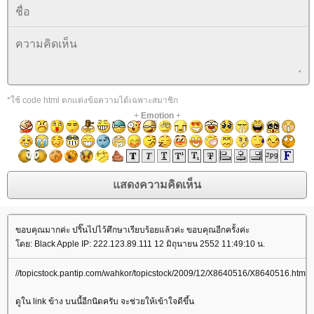
*ใช้ code html ตกแต่งข้อความได้เฉพาะสมาชิก
+
Emotion
+
ขอบคุณมากค่ะ ปริ๊นไปไว้ศึกษาเรียบร้อยแล้วค่ะ ขอบคุณอีกครั้งค่ะ
ดย: Black Apple IP: 222.123.89.111 12 มิถุนายน 2552 11:49:10 น.
//topicstock.pantip.com/wahkor/topicstock/2009/12/X8640516/X8640516.html
ดูใน link ข้าง บนนี้อีกนิดครับ จะช่วยให้เข้าใจดีขึ้น