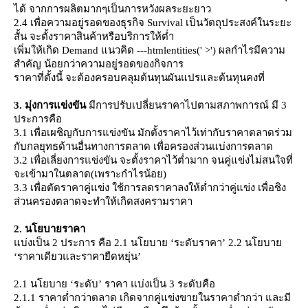
ได้ จากการผลิตมากๆเป็นการหวังผลระยะยาว
2.4
เพื่อความอยู่รอดของธุรกิจ
Survival
เป็นวัตถุประสงค์ในระยะ
สั้น จะตั้งราคาสินค้าหรือบริการให้ต่ำ
เพิ่มให้เกิด
Demand
นวคิด
---htmlentities(' >')
ผลกำไรมีความ
สำคัญ น้อยกว่าความอยู่รอดของกิจการ
ราคาที่ตั้งนี้ จะต้องครอบคลุมต้นทุนผันแปรและต้นทุนคงที่
3. มุ่งการแข่งขัน
มีการปรับเปลี่ยนราคาไปตามสภาพการณ์ มี 3
ประการคือ
3.1 เพื่อเผชิญกับการแข่งขัน มักตั้งราคาไว้เท่ากับราคาตลาดร่วม
กับกลยุทธด้านอื่นทางการตลาด เพื่อครองส่วนแบ่งการตลาด
3.2 เพื่อเลี่ยงการแข่งขัน จะตั้งราคาไว้ต่ำมาก จนคู่แข่งไม่สนใจที่
จะเข้ามาในตลาด(เพราะกำไรน้อย)
3.3 เพื่อตัดราคาคู่แข่ง ใช้การลดราคาลงให้ต่ำกว่าคู่แข่ง เพื่อชิง
ส่วนครองตลาดจะทำให้เกิดสงครามราคา
2. นโยบายราคา
บ่งเป็น
2
ประการ คือ
2.1
นโยบา
‘
ระดับราคา
’
2.2
นโยบา
‘
ราคาเดียวและราคายืดหยุ่น
’
2.1
นโยบา
‘
ระดับ
’
ราคา แบ่งเป็น 3 ระดับคือ
2.1.1 ราคาต่ำกว่าตลาด เกิดจากคู่แข่งขายในราคาต่ำกว่า และมี