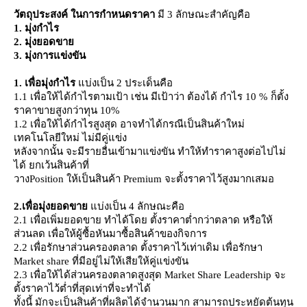
วัตถุประสงค์ ในการกำหนดราคา
มี 3 ลักษณะสำคัญคือ
1. มุ่งกำไร
2. มุ่งยอดขา
3. มุ่งการแข่งขัน
1. เพื่อมุ่ง
กำไร
บ่งเป็น
2
ประเด็นคือ
1.1 เพื่อให้ได้กำไรตามเป้า เช่น มีเป้าว่า ต้องได้ กำไร 10
%
ก็ตั้ง
ราคาขายสูงกว่าทุน 10
%
1.2
เพื่อให้ได้กำไรสูงสุด อาจทำได้กรณีเป็นสินค้าใหม่
เทคโนโลยีใหม่ ไม่มีคู่แข่ง
หลังจากนั้น จะมีรายอื่นเข้ามาแข่งขัน ทำให้ทำราคาสูงต่อไปไม่
ได้ ยกเว้นสินค้าที่
วาง
Position
ห้เป็นสินค้า
Premium
จะตั้งราคาไว้สูง
มาก
เสมอ
2.
เพื่อมุ่งยอดขา
บ่งเป็น
4
ลักษณะ
คือ
2.1
เพื่อเพิ่มยอดขาย ทำได้โดย ตั้งราคาต่ำกว่าตลาด หรือให้
ส่วนลด เพื่อให้ผู้ซื้อหันมาซื้อสินค้าของกิจการ
2.2
เพื่อรักษาส่วนครองตลาด ตั้งราคาไว้เท่าเดิม เพื่อรักษา
Market share
ที่มีอยู่ไม่ให้เสียให้คู่แข่งขัน
2.3
เพื่อให้ได้ส่วนครองตลาดสูงสุด
Market Share Leadership
จะ
ตั้งราคาไว้ต่ำที่สุดเท่าที่จะทำได้
ทั้งนี้ มักจะเป็นสินค้าที่ผลิตได้จำนวนมาก สามารถประหยัดต้นทุน