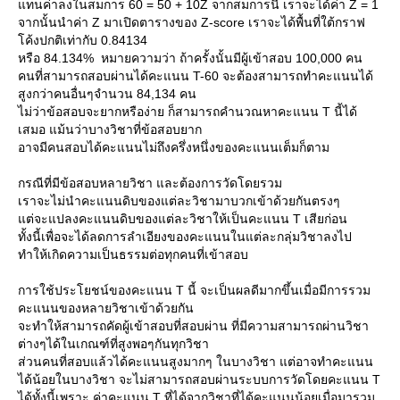
ทนค่าลงในสมการ 60 = 50 + 10Z จากสมการนี้ เราจะได้ค่า Z = 1
จากนั้นนำค่า Z มาเปิดตารางของ Z-score เราจะได้พื้นที่ใต้กราฟ
ค้งปกติเท่ากับ 0.84134
หรือ 84.134% หมายความว่า ถ้าครั้งนั้นมีผู้เข้าสอบ 100,000 คน
คนที่สามารถสอบผ่านได้คะแนน T-60 จะต้องสามารถทำคะแนนได้
สูงกว่าคนอื่นๆจำนวน 84,134 คน
ไม่ว่าข้อสอบจะยากหรือง่าย ก็สามารถคำนวณหาคะแนน T นี้ได้
เสมอ แม้นว่าบางวิชาที่ข้อสอบยาก
อาจมีคนสอบได้คะแนนไม่ถึงครึ่งหนึ่งของคะแนนเต็มก็ตาม
กรณีที่มีข้อสอบหลายวิชา และต้องการวัดโดยรวม
เราจะไม่นำคะแนนดิบของแต่ละวิชามาบวกเข้าด้วยกันตรงๆ
ต่จะแปลงคะแนนดิบของแต่ละวิชาให้เป็นคะแนน T เสียก่อน
ทั้งนี้เพื่อจะได้ลดการลำเอียงของคะแนนในแต่ละกลุ่มวิชาลงไป
ทำให้เกิดความเป็นธรรมต่อทุกคนที่เข้าสอบ
การใช้ประโยชน์ของคะแนน T นี้ จะเป็นผลดีมากขึ้นเมื่อมีการรวม
คะแนนของหลายวิชาเข้าด้วยกัน
จะทำให้สามารถคัดผู้เข้าสอบที่สอบผ่าน ที่มีความสามารถผ่านวิชา
ต่างๆได้ในเกณฑ์ที่สูงพอๆกันทุกวิชา
ส่วนคนที่สอบแล้วได้คะแนนสูงมากๆ ในบางวิชา แต่อาจทำคะแนน
ได้น้อยในบางวิชา จะไม่สามารถสอบผ่านระบบการวัดโดยคะแนน T
ได้ทั้งนี้เพราะ ค่าคะแนน T ที่ได้จากวิชาที่ได้คะแนนน้อยเมื่อมารวม