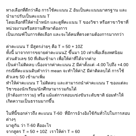
ทางเลือกที่ดีกว่าคือ การใช้คะแนน Z อันเป็นคะแนนมาตรฐาน และ
นำมาปรับเป็นคะแนน T
ดยเลือกที่ให้ค่าน้ำหนัก และดูที่คะแนน T ของวิชา หรือสาขาวิชาที่
หน่วยงานหรือสถานศึกษาต้องการ
เป็นเกณฑ์ในการคัดเลือก และจะได้คนที่ตรงตามต้องการมากกว่า
ค่าคะแนน T มีสูตรง่ายๆ คือ T = 50 + 10Z
ทั้งนี้ มาจากการขยายค่าคะแนนZ ขึ้นมา 10 เท่าเพื่อเลี่ยงทศนิยม
ส่วนตัวเลข 50 ที่เติมเข้ามา เพื่อให้ค่าที่ได้จากค่าz
เป็นค่าไม่ติดลบ เนื่องจากค่าคะแนน Z มีค่าตั้งแต่ -4.00 ไปถึง +4.00
กรณีที่คะแนนดิบตำกว่า mean จะทำให้ค่าZ มีค่าติดลบได้ การใช้
ตัวเลข 50 เข้ามาเพิ่ม
ทำให้ค่าคะแนน T ไม่ติดลบ และสามารถนำค่าคะแนน T ของแต่ละ
วิชาของนักเรียน/นักศึกษามารวมกันได้
(ถ้าต้องการรวม) หรือ แม้แต่การสอบแข่งขันระดับชาติ ย่อมทำให้
เกิดความเป็นธรรมมากขึ้น
นที่นี้ขอกล่าวถึง คะแนน T-60 ที่มีการอ้างอิงใช้กันทั่วไปในการสอบ
ต่างๆ
มาดูกัน ว่า T-60 คืออะไร
จากสูตร T = 50 + 10Z เราให้ค่า T = 60