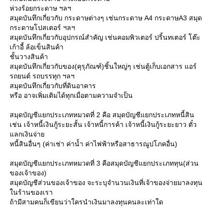
ห่วงร้อยกระดาษ ฯลฯ
สมุดบันทึกเกี่ยวกับ กระดาษต่างๆ เช่นกระดาษ A4 กระดาษA3 สมุด
กระดาษโปสเตอร์ ฯลฯ
สมุดบันทึกเกี่ยวกับอุปกรณ์สำคัญ เช่นคอมพิวเตอร์ ปริ้นทเตอร์ โต๊ะ
เก้าอี้ ล้อเข็นสินค้า
ชั้นวางสินค้า
สมุดบันทึกเกี่ยวกับของ(คุรุภัณฑ์)ชิ้นใหญ่ๆ เช่นตู้เก็บเอกสาร แอร์
รถยนต์ รถบรรทุก ฯลฯ
สมุดบันทึกเกี่ยวกับที่ดินอาคาร
หรือ อาจเพิ่มเติมได้ทุกเมื่อตามความจำเป็น
สมุดบัญชีแยกประเภทหมวดที่ 2 คือ สมุดบัญชีแยกประเภทหนี้สิน
เช่น เจ้าหนี้เงินกู้ระยะสั้น เจ้าหนี้การค้า เจ้าหนี้เงินกู้ระยะยาว ตั๋ว
ลกเงินจ่า
หนี้สินอื่นๆ (ค่าเช่า ค่าน้ำ ค่าไฟฟ้าหรือสาธารณูปโภคอื่น)
สมุดบัญชีแยกประเภทหมวดที่ 3 คือสมุดบัญชีแยกประเภททุน(ส่วน
ของเจ้าของ)
สมุดบัญชีส่วนของเจ้าของ จะระบุจำนวนเงินที่เจ้าของจ่ายมาลงทุน
นร้านของเรา
ถ้ามีสามคนก็เขียนว่าใครนำเงินมาลงทุนคนละเท่าใด