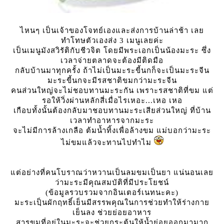
ไหนๆ เป็นเจ้าของโจทย์เองและส่งการบ้านล่าช้า เล
ทำโทษตัวเองส่ง 3 เมนูเลยค่ะ
เป็นเมนูมังสวิรัติกับชีวจิต โดยมีพระเอกเป็นน้องมะระ ซึ่ง
เวลาจ่ายตลาดจะต้องมีติดมือ
กลับบ้านมาทุกครั้ง ถ้าไม่เป็นมะระขี้นกก็จะเป็นมะระจีน
มะระขี้นกจะมีรสชาติขมกว่ามะระจีน
คนส่วนใหญ่จะไม่ชอบทานมะระกัน เพราะรสชาติที่ขม แต่
รอให้วิ่งผ่านหลักสี่เมื่อไรเหอะ...เหอ เหอ
เกือบทั้งนั้นต้องกลับมาชอบทานมะระเสียส่วนใหญ่ ที่บ้าน
เวลาทำอาหารจากมะระ
จะไม่มีการล้างเกลือ ต้มน้ำทิ้งเพื่อล้างขม แม่บอกว่ามะระ
ไม่ขมแล้วจะทานไปทำไม
ต่อย่างที่คนโบราณว่าหวานเป็นลมขมเป็นยา แน่นอนเล
ว่ามะระมีคุณสมบัติที่มีประโยชน์
(ข้อมูลรวบรวมจากอินเตอร์เนทนะคะ)
มะระเปฺ็นผักฤทธิ์เย็นมีสรรพคุณในการช่วยทำให้ร่างกา
เย็นลง ช่วยย่อยอาหาร
สารขมที่อยู่ในมะระจะช่วยกระตุ้นให้น้ำย่อยออกมามาก