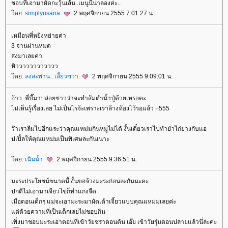
ชอบที่เอามาผัดกะวุ้นเส้น..เมนูนี้น่าลองค่ะ..
ดย:
simplyusana
2 พฤศจิกายน 2555 7:01:27 น.
เหมือนพี่หยิงหย่ายค่า
3 จานผ่านหมด
ส่งมาเลยค่า
หิวววววววววววว
ดย:
ลงสะพาน...เลี้ยวขวา
2 พฤศจิกายน 2555 9:09:01 น.
อ้าว..พี่บี๊มาปล่อยข่าวว่าจะทำส้มตำน้ำปู๋ด้วยเหรอคะ
ไม่เห็นรู้เรื่องเลย ไม่เป็นไรจ้ะเพราะเราล้างท้องไว้รอแล้ว +555
ว๊าเราลืมไปอีกแระว่าคุณแหม่มกินหมูไม่ได้ งั้นเดี๋ยวเราไปทำยำไก่ย่างกับแอ
ปเปิ้ลให้คุณแหม่มเป็นพิเศษละกันเนาะ
ดย:
เนินน้ำ
2 พฤศจิกายน 2555 9:36:51 น.
มะระประโยชน์ขนาดนี้ งั้นขอจ้วงมะระก่อนละกันนะคะ
ปกติไม่เอามาเจียวไข่ก็ทำแกงจืด
เมื่อตอนเด็กๆ แม่จะเอามะระมาผัดเต้าเจี้ยวแบบคุณแหม่มเลยค่ะ
ต่ด้วยความที่เป็นเด็กเลยไม่ชอบกิน
เพิ่งมาชอบมะระเอาตอนที่เข้าวัยชราตอนต้น เอ๊ย เข้าวัยรุ่นตอนปลายแล้วนี่ล่ะค่ะ