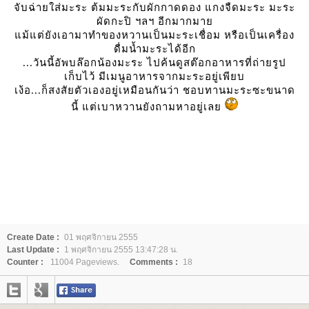
จับฉ่ายใส่มะระ ต้มมะระกับผักกาดดอง แกงจืดมะระ มะระ
ผัดกะปิ ฯลฯ อีกมากมา
ม้แต่ยังเอามาทำของหวานเป็นมะระเชื่อม หรือเป็นเครื่อง
ดื่มน้ำมะระได้อีก
...วันนี้อัพบล๊อกน้องมะระ ไปค้นดูสต๊อกอาหารที่ถ่ายรูป
เก็บไว้ มีเมนูอาหารจากมะระอยู่เพียบ
เง้อ...ก็สงสัยตัวเองอยู่เหมือนกันว่า ชอบทานมะระซะขนาด
นี้ แต่เบาหวานยังถามหาอยู่เล
Create Date :
01 พฤศจิกายน 2555
Last Update :
1 พฤศจิกายน 2555 13:47:28 น.
Counter :
11004 Pageviews.
Comments :
18