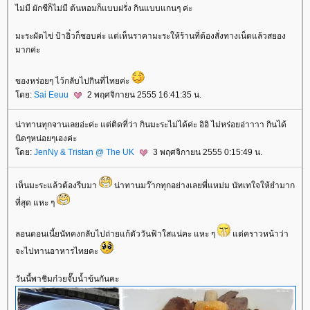
ไม่มี ผักชีก็ไม่มี ต้นหอมก็แบบฝรั่ง กินแบบแกนๆ ค่ะ
มะระผัดไข่ ป้าอิ๋วก็ชอบค่ะ แต่เห็นราคามะระให้ร้านที่ต้องสั่งทางเน็ตแล้วสยอง
มากค่ะ
ของหร่อยๆ ไว้กลับไปกินที่ไทยค่ะ
ดย:
Sai Eeuu
2 พฤศจิกายน 2555 16:41:35 น.
น่าทานทุกจานเลยอ่ะค่ะ แต่ติดที่ว่า กินมะระไม่ได้ค่ะ อิอิ ไม่หร่อยอ่าาาา กินได้
นิดๆหน่อยๆเองค่ะ
ดย:
JenNy & Tristan @ The UK
3 พฤศจิกายน 2555 0:15:49 น.
เห็นมะระแล้วต้องรีบมา
น่าทานมว๊ากทุกอย่างเลยพี่แหม่ม นัทเทใจให้ยำมาก
ที่สุด แหะ ๆ
ลอนดอนเนี้ยนัทคงกลับไปถ่ายแก้ตัววันฟ้าใสแน่คะ แหะ ๆ
ต่คราวหน้าว่า
จะไปทานอาหารไทยคะ
วันนี้พาชิมก๋วยจั๊บน้ำข้นกันคะ