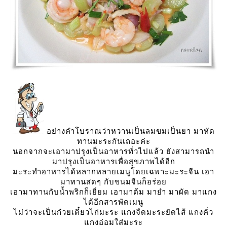
อย่างคำโบราณว่าหวานเป็นลมขมเป็นยา มาหัด
ทานมะระกันเถอะค่ะ
นอกจากจะเอามาปรุงเป็นอาหารทั่วไปแล้ว ยังสามารถนำ
มาปรุงเป็นอาหารเพื่อสุขภาพได้อีก
มะระทำอาหารได้หลากหลายเมนูโดยเฉพาะมะระจีน เอา
มาทานสดๆ กับขนมจีนก็อร่อ
เอามาทานกับน้ำพริกก็เยี่ยม เอามาต้ม มายำ มาผัด มาแกง
ได้อีกสารพัดเมนู
ไม่ว่าจะเป็นก๋วยเตี๋ยวไก่มะระ แกงจืดมะระยัดไส้ แกงคั่ว
กงอ่อมใส่มะระ