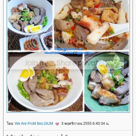
ดย:
We Are FroM BeLGiUM
3 พฤศจิกายน 2555 6:40:34 น.