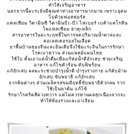
ทำให้เจริญอาหาร
นอกจากนี้มะระยังมีคุณค่าทางอาหารมากมาย เพราะอุดม
ไปด้วยฟอสฟอรัส
คลเซียม วิตามินซี วิตามินบี1-บี3 ไฟเบอร์ เบต้าแคโรทีน
พแทสเซียม ธาตุเหล็ก
สารอาหารในมะระฤทธิ์ในการลดปริมาณน้ำตาลและ
คอเลสเตอรอลในเลือด
าพื้นบ้านของจีนและอินเดียจึงใช้มะระจีนในการรักษา
รคเบาหวาน ส่วนแพทย์แผนไท
ช้ใบ คั้นเอาแต่น้ำดื่มเพื่อแก้ท่อน้ำดีอักเสบ ช่วยเจริญ
อาหาร แก้ไขตัวร้อน ดับพิษร้อน
ก้อักเสบ ผลมะระช่วยบำรุงน้ำดี บำรุงร่างกาย แก้ตับม้าม
อักเสบ ขับพยาธิ แก้อักเสบ
จากพิษต่างๆ ส่วนเมล็ดรสขมมีฤทธิ์ขับพยาธิตัวกลม ราก
ช้เป็นยาต้ม แก้ไข้
รักษาโรคริดสีดวงทวาร แต่ไม่ควรทานผลสุกเนื่องจากจะ
ทำให้ท้องร่วงและอาเจียน