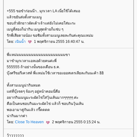
+555 ขอขำก่อนน๊า.. มุกเวลา LA เนี่ยใช้ได้เสมอ
ล้วขยันส่งตั้งสามเมนู
ชอบถั่วฝักยาวผัดเต้าเจ้าแต่ยังไม่เคยใส่มะระ
เมนูที่สองก็น่ากิน เมนูสุดท้ายก็แซ่บ ๆ
รักพี่เสียดายน้อง ขอชิมทั้งสามเมนูเลยละกันค่ะคุณแหม่ม
ดย:
เนินน้ำ
1 พฤศจิกายน 2555 16:40:47 น.
พี่แหม่มมมมมมมมมมมมมมมมมมมมขา
มาขำมุกเวลาแอลเอด้วยคนค่ะพี่
555555 ถ้าอย่างนั้นของเดือน ธ.ค.
บุ๊งศรีขอรีเควสท์ พี่แหม่มใช้เวลาของออสเตรเลียละกันนะค้า อิอิ
ทั้งสามเมนูน่ากินหมด
ต่ที่บุ๊งจดๆ จ้องๆ อยู่หน้าคอมนี่คือ
อยากกินเมนูมะระผัดไข่ใส่วุ้นเส้นมากๆๆๆๆๆ ค่ะ
คือเป็นคนชอบกินมะระผัดไข่ แล้วก็ ชอบกินวุ้นเส้น
พอเอามาคู่กันแล้ว กรี๊ดดดด
น่ากินมากค่า
ดย:
Close To Heaven
2 พฤศจิกายน 2555 0:15:24 น.
ว้าวววววว