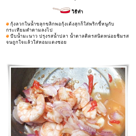
วิธีทำ
กุ้งลวกในน้ำขลุกขลิกพอกุ้งเด้งสุกก็ใส่พริกขี้หนูกับ
กระเทียมตำตามลงไป
บีบน้ำมะนาว ปรุงรสน้ำปลา น้ำตาลติดรสนิดหน่อยชิมรส
จนถูกใจแล้วใส่หอมแดงซอ