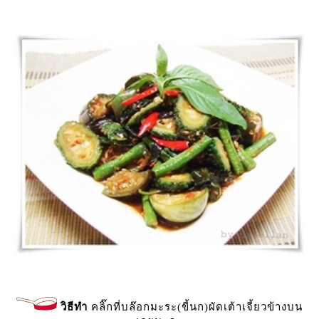
วิธีทำ
คลิ๊กที่บล๊อกมะระ(ขี้นก)ผัดเต้าเจี้ยวข้างบน