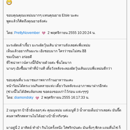
ขอบคุณคุณแหม่มมากๆ แทนคุณยาย Elsie นะคะ
พูดแล้วก็คิดถึงคุณยายจังค่ะ
ดย:
PrettyNovember
2 พฤศจิกายน 2555 10:20:24 น.
มะระผัดเต้าเจี้ยว มะระผัดวุ้นเส้น น่าทานจังเลยค่ะพี่แหม่ม
เห็นแล้วอยากกินมะระ เอิงชอบมาก ใครว่าขมไม่สน อิอิ
ขมเป็นยา อร่อยดี
ที่ไชน่าทาวน์ทางนี้ก็มีขายด้วยค่ะ ชิ้นโตมาก
นานๆ เอิงซื้อมาทำที่บ้านที เดี๋ยวังหลังจะลองผัดวุ้นเส้นแบบพี่แหม่มดีกว่า
ขอบคุณที่แวะมาชมภาพจากร้านอาหารนะคะ
หน้าร้อนได้ตระเวณกินหลายแห่ง เดี๋ยววันหลังจะเอาภาพมาฝากอีกค่ะ
(ช่วงนี้ไม่ได้อัพบล้อกเลย ขอดองของเก่าไว้ก่อน แห่ะๆๆๆ)
ดย:
diamondsky
2 พฤศจิกายน 2555 16:17:33 น.
2 เมนูแรก ป้าอิ๋วยังเฉยๆ ค่ะ คุณแหม่ม แต่เมนูที่ 3 น้ำลายเต็มปากเลยค่ะ มันจี๊ด
คนหาพริกสดทานไม่ได้อย่างป้าอิ๋วจริงๆค่ะ
มาอยู่นี่ 2 อาทิตย์ ทำยำ กินไปครั้งหนึง ใส่พริกป่นค่ะ มันเซ็งๆ พิกล แถมคึ่นไช่ ก็