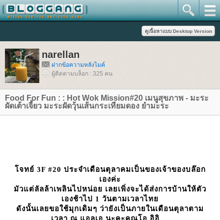
narellan
ฝากข้อความหลังไมค์
ผู้ติดตามบล็อก : 325 คน
Food For Fun : : Hot Wok Mission#20 เมนูสุขภาพ - มะระ
ผัดเต้าเจี้ยว มะระผัดวุ้นเส้นกระเทียมดอง ยำมะระ
จทย์ 3F #20 ประจำเดือนตุลาคมเป็นของเจ้าของบล๊อก
เองค่ะ
มัวแต่ลัลล้าเพลินไปหน่อย เลยเพิ่งจะได้ส่งการบ้านให้ตัว
เองช้าไป 1 วันตามเวลาไท
ดังนั้นเลยขอใช้มุกเดิมๆ ว่ายังเป็นภายในเดือนตุลาตาม
เวลา ณ แอลเอ นะคะคุณโอ อิอิ....