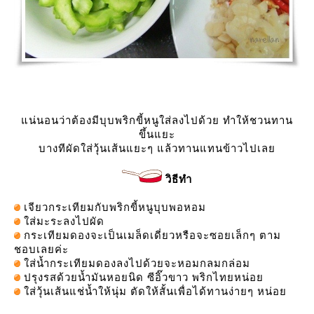
น่นอนว่าต้องมีบุบพริกขี้หนูใส่ลงไปด้วย ทำให้ชวนทาน
ขึ้นแยะ
บางทีผัดใส่วุ้นเส้นแยะๆ แล้วทานแทนข้าวไปเล
วิธีทำ
เจียวกระเทียมกับพริกขี้หนูบุบพอหอม
ส่มะระลงไปผัด
กระเทียมดองจะเป็นเมล็ดเดี่ยวหรือจะซอยเล็กๆ ตาม
ชอบเลยค่ะ
ส่น้ำกระเทียมดองลงไปด้วยจะหอมกลมกล่อม
ปรุงรสด้วยน้ำมันหอยนิด ซีอิ๊วขาว พริกไทยหน่อ
ส่วุ้นเส้นแช่น้ำให้นุ่ม ตัดให้สั้นเพื่อได้ทานง่ายๆ หน่อ