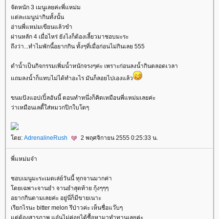
จัดหนัก 3 เมนูเลยค่ะพี่แหม่ม
ต่ละเมนูน่ากินทั้งนั้น
อ่านพี่แหม่มเขียนแล้วขำ
ผ่านหลัก 4 เมื่อไหร่ ยังไงก็ต้องเลี้ยวมาชอบมะระ
ถึงว่า...ทำไมพักนี้อยากกิน ทั้งๆที่เมื่อก่อนไม่กินเลย 555
ดำน้ำเป็นกิจกรรมเพิ่มน้ำหนักจรงๆค่ะ เพราะก่อนลงน้ำกินตลอดเวลา
ถมลงน้ำก็แทบไม่ได้ทำอะไร มันก็ลอยไปเองแล้ว
ขนมปังแอปเปิ้ลอันนี้ ตอนทำหนึ่งก็คิดเหมือนพี่แหม่มเลยค่ะ
ว่าเหมือนเลดี้ใส่หมวกปีกใบโตๆ
ดย:
AdrenalineRush
2 พฤศจิกายน 2555 0:25:33 น.
พี่แหม่มจ๋า
ชอบเมนูมะระเมดเล่ย์วันนี้ ทุกจานมากค่า
ดยเฉพาะจานยำ จานยำสุดท้าย กุ้งๆๆๆ
อยากกินตามเลยค่ะ อยู่นี่ก็มีขายเนาะ
เรียกไรนะ bitter melon รึป่าวค่ะ เห็นชื่อแว๊บๆ
ต่ต้องสารภาพ แอ๋นไม่ค่อยได้ซื้อหามาทำทานเลยค่ะ