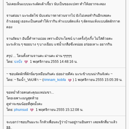
ไม่เคยเห็นแบบมะระผัดเต้าเจี้ยว นับเป็นของแปลก ทำให้อยากจะลอง
จานต่อมา มะระผัดไข่ นับแต่มารดาด่วนจากไป ยังไม่เคยทำกินอีกเลยคะ
ถ้าเธออยู่ เธอจะเป็นคนทำให้เรากิน ทำแบบผัดแห้ง ๆ ผัดจนแห้งแบบผัดผักกาด
ดอง
จานถัดมา อันนี้ทำทานบ่อย เพราะมีประโยชน์ บางครั้งกุ้งเกิ้ง ไม่ใส่ด้วยคะ
มะระล้วน ๆ ซอยบาง ๆ บางเฉียบ แช่น้ำเกลือซ๊ะหน่อย อร่อยเหาะ อยากกิน
สรุป ... โดนทั้งสามจานคะ ผ่านคะ ผ่าน ๆๆๆๆๆ
ดย:
บ่งบ๊ง
1 พฤศจิกายน 2555 14:48:16 น.
~ ชอบผัดผักที่ผักนิ่มๆเหมือนกันค่ะ ย่อยง่ายดีค่ะ มะระข้างบนน่ากินจังค่ะ ~
ดย: ~ sิมน้ำ_VoUฟ้า ~ (
rimnam_kobfa
) 1 พฤศจิกายน 2555 15:05:39 น.
ขอหม่ำด้วยคนต่ะคุณแหม่มขา...
ดยเฉพาะเมนูสุดท้า
ดูท่าจะขมน้อยที่สุดมั้งคะ
ดย:
phunsud
1 พฤศจิกายน 2555 15:12:08 น.
จะบอกว่าชอบกินมะระ ก็กลัวเพื่อนจะรู้ว่าบ้านอยู่รามอินทรา เลยหลักสี่มาแล้ว
อิอิ..