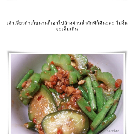
เต้าเจี้ยวถ้าเก็บนานก็เอาไปล้างผ่านน้ำสักทีก็ดีนะคะ ไม่งั้น
จะเค็มเกิน