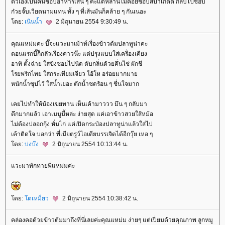
ตัวเองเป็นคนชอบอาหารเส้น ๆ ค่ะแต่หลานไม่ค่อยชอบสปาเก็ตตี้ กลับไปชอบ
ก๋วยจั๊บเวียดนามแทน ทั้ง ๆ ที่เส้นมันก็คล้าย ๆ กันเนอะ
ดย:
เนินน้ำ
2 มิถุนายน 2554 9:30:49 น.
คุณแหม่มคะ บี๊จะแวะมาเม้าท์เรื่องข้าวต้มปลาทูน่าคะ
ตอนแรกบี๊ก็กลัวเรื่องคาวน๊ะ แต่ปรุงแบบใส่เครื่องเคียง
อาทิ ตั้งฉ่าย ใส่ขิงซอยไปนิด ดับกลิ่นด้วยคึ่นไช่ ผักชี
รยพริกไทย ใส่กระเทียมเจียว โอ้โห อร่อยมากมา
หนักน้ำซุปไว้ ใส่น้ำเยอะ ตักน้ำซดร้อน ๆ ชื่นใจมาก
เคยไปทำให้น้องเขยทาน เห็นเค้ามาววว มึน ๆ กลับมา
ดึกมากแล้ว เอาเมนูนี้หล่ะ ง่ายสุด แค่เอาข้าวสวยใส้หม้อ
ไม่ต้องปลอกกุ้ง หั่นไก่ แค่เปิดกระป๋องปลาทูน่าแล้วใส่ไป
เค้าติดใจ บอกว่า พี่เมียตรูว์ไอเดียบรรเจิดได้อีกวุ๊ย เหอ ๆ
ดย:
บ่งบ๊ง
2 มิถุนายน 2554 10:13:44 น.
วะมาทักทายพี่แหม่มค่ะ
ดย:
ตเหมี่ยว
2 มิถุนายน 2554 10:38:42 น.
คล่องคอด้วยข้าวต้มมาถึงที่นี่เลยค่ะคุณแหม่ม ง่ายๆ แต่เปี่ยมด้วยคุณภาพ ลูกหมู