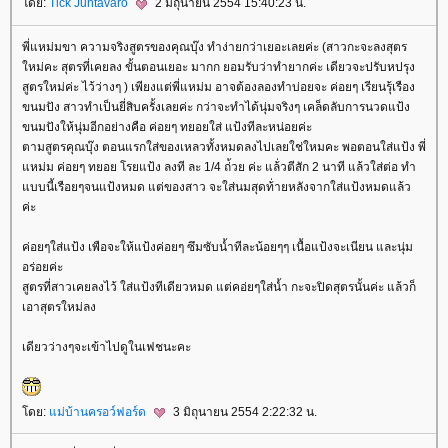
ดย:
Tick Juntavaro
2 มิถุนายน 2554 15:40:23 น.
พี่แหม่มขา ความจริงสูตรของคุณบุ๊ง ทำง่ายกว่าเยอะเลยค่ะ (สาวกะจะลงสุตร
หม่คะ สุตรที่เคยลง ขั้นตอนเยอะ มากก ยอมรับว่าทำยากค่ะ เดียวจะปรับหปรุง
สูตรใหม่ค่ะ ไว้ว่างๆ ) เพียงแต่พี่แหม่ม อาจต้องลองทำบ่อยจะ ค่อยๆ เรียนรุ้เรือง
ขนมปัง สาวทำเป็นยี่สิบครั้งเลยค่ะ กว่าจะทำได้นุ่มจริงๆ เคล็ดลับการนวดแป้ง
ขนมปังให้นุ่มอีกอย่างคือ ค่อยๆ ทยอยใส่ แป้งทีละหน่อยค่ะ
ตามสูตรคุณบุ๊ง ตอนแรกใส่ของเหลวทั้งหมดลงไปเลยใช่ใหมคะ พอตอนใส่แป้ง พี่
หม่ม ค่อยๆ ทยอย โรยแป้ง ลงที ละ 1/4 ถ่้วย ค่ะ แล้่วตีสัก 2 นาที แล้วใส่ต่อ ทำ
บบนี้เรือยๆจนแป้งหมด แต่ของสาว จะใส่นมสุดท้่ายหลังจากใส่แป้งหมดแล้ว
ค่ะ
ค่อยๆใส่แป้ง เพือจะให้แป้งค่อยๆ ซึมซับน้ำทีละน้อยๆๆ เนื้อแป้งจะเนียน และนุ่ม
อร่อยค่ะ
สูตรที่สาวเคยลงไว้ ใส่แป้งทีเดียวหมด แต่คอ่ยๆใส่น้ำ กะจะปิดสุตรนั้นค่ะ แล้วก็
เอาสุตรใหม่ลง
เดียวว่างๆจะเข้าไปดูในเฟชนะคะ
ดย:
ม่บ้านครอว์ฟอร์ด
3 มิถุนายน 2554 2:22:32 น.