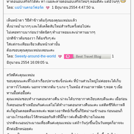
ทาตอนอบเสร็จก็ได้ค่ะ ทา เนยละลายตอนอบเสร็จใหม่ๆ หอมดีค่ะ แต่อ้วนๆๆ
ดย:
ม่บ้านครอว์ฟอร์ด
1 มิถุนายน 2554 4:47:50 น.
เห็นหน้าตา วิธีทำข้าวต้มกุ้งของคุณแหม่มแล้ว
ทั้งน่าหม่ำมากๆ และได้เคล็ดลับใหม่สำหรับครั้งต่อไปค่ะ
ไม่เคยทราบมาก่อนว่าผัดนิดๆ ทำเอาหอมและน่าทานมากๆ
ปกติข้าวต้มของวา ก็ต้มจริงๆ ค่ะ
ส่แต่กระเทียมเจียวเติมหน้าเท่านั้น
ต้องขอบคุณคุณแหม่มเลยนะคะ
ดย:
Sweety-around-the-world
1
มิถุนายน 2554 16:09:05 น.
สวัสดีค่ะคุณแหม่ม
ขอบคุณนะคะที่ไปเล่าเรื่องปลาแช่แข็งน่ะค่ะ ที่บ้านส่วนใหญ่ไม่ค่อยจะได้เก็บ
อาหารไว้เลยค่ะ นอกจากพวกต้ม ๆ แกง ๆ ในหม้อ ส่วนอาหารผัด ๆ ทอด ๆ เนี่
ทานมื้อต่อมื้อค่ะ
คุณแหม่มชอบทำงานตอนกลางคืน น่าจะได้บรรยากาศเงียบสงบดีนะคะ เมื่อก่อน
ก็เคยนอนเช้าเหมือนกันค่ะแต่ไม่ได้ทำงานตอนกลางคืนนะคะ แต่ติดซีรีส์เกาหลี
ค่ะก็ดูมันตลอดคืนแหละค่ะ พอดวงอาทิตย์เริ่มขึ้นก็ปิดม่านเข้านอน ก่อนนอนก็
เอาอะไรรองท้องไว้สักหน่อยกันหิวทีนี้ก็ยาวค่ะตื่นอีกทีบ่ายโน่นเล
ปรกติจะนอนประมาณเที่ยงคืนค่ะคุณแหม่ม แต่ถ้าวันรุ่งขึ้นเป็นวันหยุดก็อาจจะ
ดึกต่ออีกหน่อยค่ะ