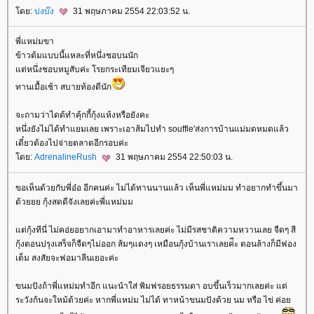
ดย:
บ่งบ๊ง
31 พฤษภาคม 2554 22:03:52 น.
พี่แหม่มขา
ข้าวต้มแบบนี้แหละที่หนึ่งชอบนนัก
ต่หนึ่งชอบหมูสับค่ะ โรยกระเทียมเจียวแยะๆ
ทานเมื้อเช้า สบายท้องดีนัก
จะถามว่าไดด้ทำคุ้กกี้กุ้งแห้งหรือยังคะ
หนึ่งยังไม่ได้ทำแยมเลย เพราะเอาส้มไปทำ souffle'ส่งการบ้านแม่มดหมดแล้ว
เดี๋ยวต้องไปจ่ายตลาดอีกรอบค่ะ
ดย:
AdrenalineRush
31 พฤษภาคม 2554 22:50:03 น.
ขอเห็นด้วยกับพี่อ๋อ อีกคนค่ะ ไม่ได้ทานนานแล้ว เห็นพี่แหม่มม ทำอยากทำขึ้นมา
ด้วยยย กุ้งสดดีจังเลยค่ะพี่แหม่มม
ต่กุ้งทีนี่ ไม่คอ่ยอยากเอามาทำอาหารเลยค่ะ ไม่มีรสชาติความหวานเลย จืดๆ สี
กุ้งตอนปรุงเสร็จก็จืดๆไม่ออก ส้มๆแดงๆ เหมือนกุ้งบ้านเราเลยค่ีะ ตอนล้างก็มีฟอง
เต็ม สงสัยจะฟอมาลีนเยอะค่ะ
ขนมปังถ้าพี่แหม่มทำอีก แนะนำใส่ พิมฟรอยธรรมดา อบขึ้นเร็วมากเลยค่ะ แต่
ระวังก้นจะใหม้ด้วยค่ะ หากพี่แหม่ม ไม่ได้ ทาหน้าขนมปังด้วย นม หรือ ไข่ ค่อ