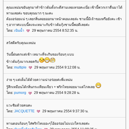
คุณแหม่มขยันลุกมาทำข้าวต้มตั้งกะตีสามเลยเหรอคะเนี่ย เช้านี้พวกเราตื่นมาได้
ทานเลยค่ะ ขอบคุณมาก ๆ นะคะ
ต้องอร่อยแน่ ๆ เลยกลิ่นลอยออกมาหน้าคอมเลยล่ะ ชามนี้มีเจ้าของหรือยังคะ เช้า
ๆ อากาศแบบนี้คงจะเหมาะกับข้าวต้มกุ้งชามนี้พอดีเลยค่ะ
ดย:
เนินน้ำ
29 พฤษภาคม 2554 8:52:35 น.
สว้สดีครับคุณแหม่ม
วันนี้ฝนตกแต่เช้า เหมาะที่จะกินของร้อนๆ แบบ
ข้าวต้มกุ้งมากเลยครับ
ดย:
multiple
29 พฤษภาคม 2554 9:12:08 น.
ง่าย ๆ แต่เต็มได้ด้วยความน่าอร่อยค่ะพี่แหม่ม
รู้สึกเหมือนได้กลิ่นกระเทียมเจียว + พริกไทยลอยมาแต่ไกลเล
ดย:
pumorg
29 พฤษภาคม 2554 9:28:28 น.
วะชิมด้วยคนคะ
ดย:
JACQUETTE
29 พฤษภาคม 2554 9:37:30 น.
ทานตอนร้อนๆ ใส่พริกไทเยอะๆโอ้ยอร่อยไม่แบ่งใครเลยค่ะ