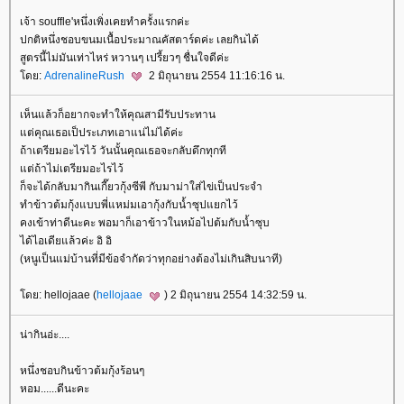
เจ้า souffle'หนึ่งเพิ่งเคยทำครั้งแรกค่ะ
ปกติหนึ่งชอบขนมเนื้อประมาณคัสตาร์ดค่ะ เลยกินได้
สูตรนี้ไม่มันเท่าไหร่ หวานๆ เปรี้ยวๆ ชื่นใจดีค่ะ
ดย:
AdrenalineRush
2 มิถุนายน 2554 11:16:16 น.
เห็นแล้วก็อยากจะทำให้คุณสามีรับประทาน
ต่คุณเธอเป็ประเภทเอาแน่ไม่ได้ค่ะ
ถ้าเตรียมอะไรไว้ วันนั้นคุณเธอจะกลับดึกทุกที
ต่ถ้าไม่เตรียมอะไรไว้
ก็จะได้กลับมากินเกี๊ยวกุ้งซีพี กับมาม่าใส่ไข่เป็นประจำ
ทำข้าวต้มกุ้งแบบพี่แหม่มเอากุ้งกับน้ำซุปแยกไว้
คงเข้าท่าดีนะคะ พอมาก็เอาข้าวในหม้อไปต้มกับน้ำซุบ
ได้ไอเดียแล้วค่ะ อิ อิ
(หนูเป็นแม่บ้านที่มีข้อจำกัดว่าทุกอย่างต้องไม่เกินสิบนาที)
ดย: hellojaae (
hellojaae
) 2 มิถุนายน 2554 14:32:59 น.
น่ากินอ่ะ....
หนึ่งชอบกินข้าวต้มกุ้งร้อนๆ
หอม......ดีนะคะ