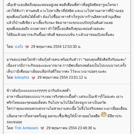
เมื่อเช้าแอบคิดถึงคุณแหม่มอยู่เลย พอดีเพื่อนพี่สาวที่อยู่มิสยิดฮารูณโทรมา
เล่าให้ฟังว่า ท่านสนธิ แวะไปหาเสียวที่มัสยิด และแวะไปทานอาหารที่บ้านเธอ
คุณพี่เธอไม่ทันได้ตั้งตัว ต้องไปซื้ออาหารสำเร็จรูปจากร้านอิสลามหัวมุมสีลม
ล้วก็บ้านสีเขียว มาเลี้ยงรับรอง จัดอาหารแขกแบบปัจจุบันทันด่วนเล
คุณพี่เธอเอ่ยถึง แกงดาลจา ทำให้บี๊แอบคิดถึงคุณแหม่มด้วยอ่ะคะ
ได้ยินแล้วอยากจะกินขึ้นมาทันที ชอบแบบข้น ๆ แล้วเอาขนมปังลงจิ้มคะ
ดย:
บ่งบ๊ง
29 พฤษภาคม 2554 12:53:30 น.
มาขอแบ่งซดโฮกข้าวต้มกุ้งด้วยคน พร้อมกับคำว่า "ขอบคุณที่ยังคิดถึงกันนะคะ"
เนื่องจากมีภาระกิจเยอะแยะมากมาย การอัพบล๊อกเลยต้องเป็นไปแบบนานๆ ครั้ง
เห็นว่ามีเพื่อนมาเยี่ยมบล๊อกก้อดีใจมากค่ะ ไว้จะแวะมาบ่อยๆ นะคะ
ดย:
kokophiz
29 พฤษภาคม 2554 23:01:12 น.
ข้าวต้มกุ้งงงงงงงงงงๆๆๆๆๆ น่ากินจังเลยค๊า
อาหารอิ่มอร่อยแบบเบาๆ เหมาจริงๆค่ะกะมื้อค่ำ แต่จะเป็นเช้าๆก็โอน่ะค่ะ เยาะ
พริกไทยเยอะๆหน่อยเด็ดค่ะ กินไปจามไปโอ้ยโล่งจมูกเวลาเป็นหวัด
ครว่าคุณแหม่มตกแต่งจานไม่สวยงามค่ะเนี้ย ไม่จิ้งไม่จริงเคยแวะมาเยี่ยมเยือน
บล็อกอาหารก็หลายครั้งอยู่ ออกจะเชื้อเชิญให้น้ำลายยยไหลยืด
มีลีลาประ
จอบหน่อ
ดย:
Tick Juntavaro
29 พฤษภาคม 2554 23:48:36 น.