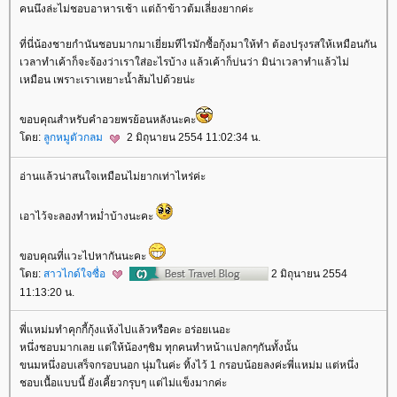
คนนึงล่ะไม่ชอบอาหารเช้า แต่ถ้าข้าวต้มเลี่ยงยากค่ะ
ที่นี่น้องชายกำนันชอบมากมาเยี่ยมทีไรมักซื้อกุ้งมาให้ทำ ต้องปรุงรสให้เหมือนกัน
เวลาทำเค้าก็จะจ้องว่าเราใส่อะไรบ้าง แล้วเค้าก็บ่นว่า มิน่าเวลาทำแล้วไม่
เหมือน เพราะเราเหยาะน้ำส้มไปด้วยน่ะ
ขอบคุณสำหรับคำอวยพรย้อนหลังนะคะ
ดย:
ลูกหมูตัวกลม
2 มิถุนายน 2554 11:02:34 น.
อ่านแล้วน่าสนใจเหมือนไม่ยากเท่าไหร่ค่ะ
เอาไว้จะลองทำหม่ำบ้างนะคะ
ขอบคุณที่แวะไปหากันนะคะ
ดย:
สาวไกด์ใจซื่อ
2 มิถุนายน 2554
11:13:20 น.
พี่แหม่มทำคุกกี้กุ้งแห้งไปแล้วหรือคะ อร่อยเนอะ
หนึ่งชอบมากเลย แต่ให้น้องๆชิม ทุกคนทำหน้าแปลกๆกันทั้งนั้น
ขนมหนึ่งอบเสร็จกรอบนอก นุ่มในค่ะ ทิ้งไว้ 1 กรอบน้อยลงค่ะพี่แหม่ม แต่หนึ่ง
ชอบเนื้อแบบนี้ ยังเคี้ยวกรุบๆ แต่ไม่แข็งมากค่ะ