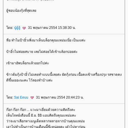
ู้ชอบน้องกุ้งที่สุดเล
ดย:
นู๋ยู้ฮู้
31 พฤษภาคม 2554 15:38:30 น.
หือ ทำไมป้าอิ๋วเพิ่งมาเห็นบล็อกคุณแหม่มเนี่ย เป็นงงค่ะ
ป้าอิ๋วไม่ค่อยสบาย เลยไม่ค่อยได้เข้าบล้อกบ่อยค่ะ
เข้ามาอัพบล็อกแล้วออกไปค่ะ
ข้าวต้มกุ้งป้าอิ๋วไม่เคยทำแบบนี้เลยค่ะ ผัดกุ้งก่อน เนื้อคงเข้าเครื่องปรุง รสชาดคง
ดีขึ้นเยอะนะคะ ไว้ลองทำบ้างค่ะ
ดย:
Sai Eeuu
31 พฤษภาคม 2554 20:44:23 น.
ก๊อก ก๊อก ก๊อก ... แวะมาเยี่ยมด้วยความคิดถึงคะ
เห็นโจทย์เดือนนี้ มิ.ย. อิอิ แอบคิดถึงคุณแหม่มคะ
ว่าจะมาเลือกหาเมนูเด็ดหลากหลายจากบ้านคุณแหม่ม
เอาไปทำเป็นการบ้านเดือนนี้ซ๊ะหน่อยคะ เด๋วไปหาก่อน