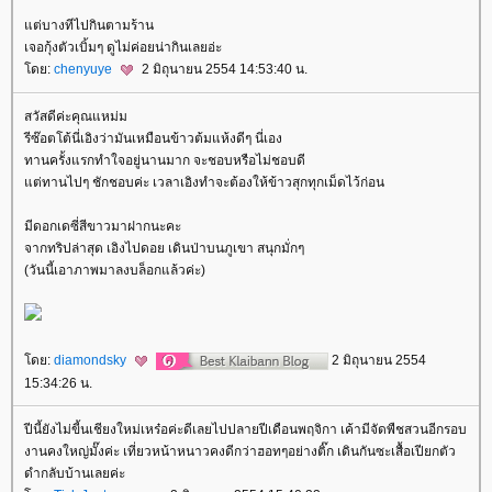
ต่บางทีไปกินตามร้าน
เจอกุ้งตัวเบิ้มๆ ดูไม่ค่อยน่ากินเลยอ่ะ
ดย:
chenyuye
2 มิถุนายน 2554 14:53:40 น.
สวัสดีค่ะคุณแหม่ม
รีซ๊อตโต้นี่เอิงว่ามันเหมือนข้าวต้มแห้งดีๆ นี่เอง
ทานครั้งแรกทำใจอยู่นานมาก จะชอบหรือไม่ชอบดี
ต่ทานไปๆ ชักชอบค่ะ เวลาเอิงทำจะต้องให้ข้าวสุกทุกเม็ดไว้ก่อน
มีดอกเดซี่สีขาวมาฝากนะคะ
จากทริปล่าสุด เอิงไปดอย เดินป่าบนภูเขา สนุกมั่กๆ
(วันนี้เอาภาพมาลงบล็อกแล้วค่ะ)
ดย:
diamondsky
2 มิถุนายน 2554
15:34:26 น.
ปีนี้ยังไม่ขี้นเชียงใหม่เหร๋อค่ะดีเลยไปปลายปีเดือนพฤจิกา เค้ามีจัดพืชสวนอีกรอบ
งานคงใหญ่มั๊งค่ะ เที่ยวหน้าหนาวคงดีกว่าฮอทๆอย่างติ๊ก เดินกันซะเสื้อเปียกตัว
ดำกลับบ้านเลยค่ะ