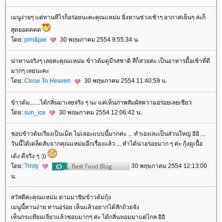
เมนูง่ายๆ แต่ทานทีไรก็อร่อยนะคะคุณแหม่ม ยิ่งทานช่วงเช้าๆ อากาศเย็นๆ ล่ะก็
สุดยอดดดด
ดย:
pim&jae
30 พฤษภาคม 2554 9:55:34 น.
น่าทานจริงๆ เลยค่ะคุณแหม่ม ข้าวต้มดูมีรสชาติ สีก็สวยค่ะ เป็นอาหารมื้อเช้าที่ดี
มากๆ เลยนะคะ
ดย:
Close To Heaven
30 พฤษภาคม 2554 11:40:59 น.
ข้าวต้ม.......ได้กลิ่นมาเลยจริง ๆ นะ แค่เห็นภาพสัมผัสความอร่อยเลยเชียว
ดย:
sun_ice
30 พฤษภาคม 2554 12:06:42 น.
ชอบข้าวต้มเรียงเป็นเม็ด ไม่เลอะแบบนี้มากค่ะ ... ทำเองเละเป็นส่วนใหญ่ อิอิ ...
วันนี้ได้เคล็ดลับจากคุณแหม่มอีกเรื่องแล้ว ... ทำได้น่าอร่อยมาก ๆ ค่ะ กุ้งดูเนื้อ
เด้ง ดีจริง ๆ :))
ดย:
Tristy
30 พฤษภาคม 2554 12:13:00
น.
สวัสดีค่ะคุณแหม่ม ตามมาชิมข้าวต้มกุ้ง
เมนูนี้ทานง่าย ทานอร่อย เห็นแล้วอยากได้สักถ้วยจัง
เห็นกระเทียมเจียวแล้วชอบมากๆ ค่ะ ได้กลิ่นหอมมาแต่ไกล อิอิ