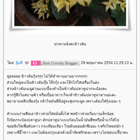
น่าทานจังค่ะข้าวต้ม
ดย:
อุ้มสี
29 พฤษภาคม 2554 11:29:13 น.
หูยยยยย ข้าวต้มกุ้งๆๆๆ ไม่ได้ทำทานนานมากกกกก
ส่วนใหญ่จะเป็นข้าวต้มกุ๊ย โจ๊กกุ้ง และโจ๊กไก่ใส่เครื่องในคะ
ส่วนข้าวต้มเมนูด่วนแบบนี้จะทำเป็นข้าวต้มปลาทูน่ากระป๋องคะ
หากรู้สึกไมสบายตัว หรือเบื่ออาหาร ก็จะทำข้าวต้มปลาทูน่าทานอ่ะคะ
พยายามหลีกเลี่ยงกุ้ง กลัวไขมันที่มีอยู่จะพุ่งกระฉูด เพราะต้องใส่กุ้งเยอะ ๆ
ทำแบบง่ายคือเอาข้าวสวยใส่หม้อตั้งไฟ พอข้าวสวยเริ่มบานเล็กน้อ
ก็เปิดกระป๋องปลาทูน่า ตักปลาทูน่าแบบก้อนในน้ำมันพืชหรือน้ำแร่ใส่ไป
ซอยขิงใส่เพื่อดับคาว กระเทียมเจียว โรยต้นหอมผักชีเยอะ ๆ พริกไทยหนัก ๆ
เหยาะซีอิ๊วขาว และไม่ต้องปรุงแต่งด้วยน้ำส้มพริกดอง เพราะไม่ชอบเปรี้ยวคะ