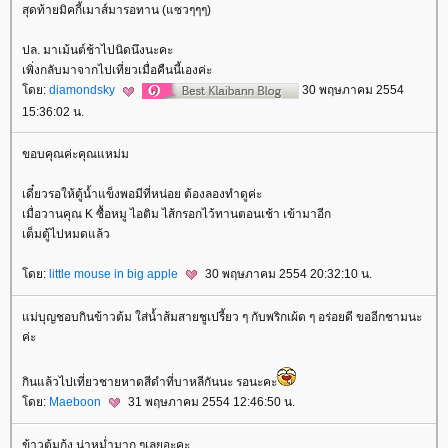
สุดท้ายมิคกี้เมาส์มารอทาน (แซวๆๆๆ)
ปล. มาเม้นต์ช้าไปนิดนึงนะคะ
เพิ่งกลับมาจากไปเที่ยวเมื่อคืนนี้เองค่ะ
ดย:
diamondsky
30 พฤษภาคม 2554
15:36:02 น.
ขอบคุณค่ะคุณแหม่ม
เดี๋ยวรอให้ตู้น้ำแข็งพอมีที่หน่อย ต้องลองทำดูค่ะ
เมื่อวานคุณ K ซื้อหมู ไอติม ไส้กรอกไว้ทานตอนเช้า เข้ามาอีก
เต็มตู้ไปหมดแล้ว
ดย:
little mouse in big apple
30 พฤษภาคม 2554 20:32:10 น.
ม่บุญชอบกินข้าวต้ม ใส่น้ำส้มสายชูเปรี้ยว ๆ กับพริกเผ้ด ๆ อร่อยดี ขออีกชามนะ
ค่ะ
กินแล้วไปเที่ยวชายหาดสีดำที่บาหลีกันนะ รอนะคะ
ดย:
Maeboon
31 พฤษภาคม 2554 12:46:50 น.
ข้าวต้มกุ้ง น่าหม่ำมาก ๆเลยอะคะ