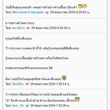
วันนี้เห็นคุณแหม่มทำ เลยอยากทำอยากทานขึ้นมาอีกแล้ว
ดย:
little mouse in big apple
29 พฤษภาคม 2554 6:28:02 น.
มารอทานด้วยคราบบบ
ดย:
ทนายอ้วน
29 พฤษภาคม 2554 6:44:35 น.
อรุณสวัสดิ์ค่ะพี่แหม่ม
ว๊าวๆๆๆ เหมาะเลยค่ะเช้านี้ ข้าวต้มกุ้งแสนอร่อยฝีมือพี่แหม่ม
กุ้งเยอะๆแบบนี้คุณผู้ชายนั่งรอทานก็คงไม่ผิดหวังค่ะ
อร่อยแน่ๆ คอนเฟิร์มมมมมมมมมม อิอิ
มีความสุขในวันหยุดสุดสัปดาห์นะคะพี่แหม่ม
ดย:
ตเหมี่ยว
29 พฤษภาคม 2554 7:30:14 น.
ว้าวๆๆๆๆๆ กลิ่มหอมๆโชยมาจากหน้าจอคอมพิวเตอร์เลยค่ะ
^0^ ยิ่งเช้าๆแบบนี้แล้วด้วย ทำเอาท้องร้องเลยค่ะ เอิ๊กๆๆๆ
ดย:
Iaun_Tor
29 พฤษภาคม 2554 7:52:39 น.