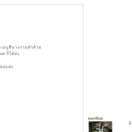
ของเมนูที่นางงามทำด้ว
ศ ก็ได้ค่ะ
็ยอมค่ะ
narellan
L