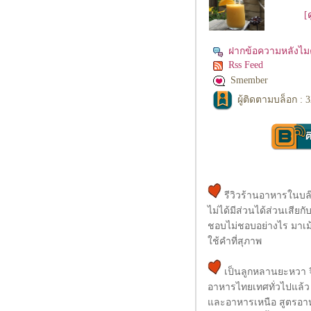
[
ฝากข้อความหลังไมค
Rss Feed
Smember
ผู้ติดตามบล็อก : 
รีวิวร้านอาหารในบล๊
ไม่ได้มีส่วนได้ส่วนเสีย
ชอบไม่ชอบอย่างไร มาเม้
ช้คำที่สุภาพ
เป็นลูกหลานยะหวา จ
อาหารไทยเทศทั่วไปแล้
ละอาหารเหนือ สูตรอาห