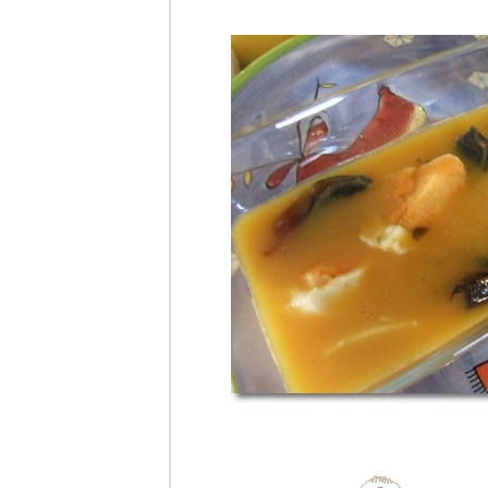
Hot Wok
Mission#17 เมนู
น้ำข้น - สตูว์ลิ้น
วัว
Food For Fun : :
Hot Wok
Mission#16 เมนู
ปลากระป๋อง -
พาสต้าปลากระ
ป๋องผัดขี้เมา
Food For Fun : :
Hot Wok
Mission#15 เมนู
สำหรับเด็ก -
ตับ(ไก่)บด
Food For Fun : :
Hot Wok
Mission#14 เมนู
อาหารเช้า -
Cottage Pie &
ธัญญพืชเพื่อ
สุขภาพ
Food For Fun : :
Hot Wok