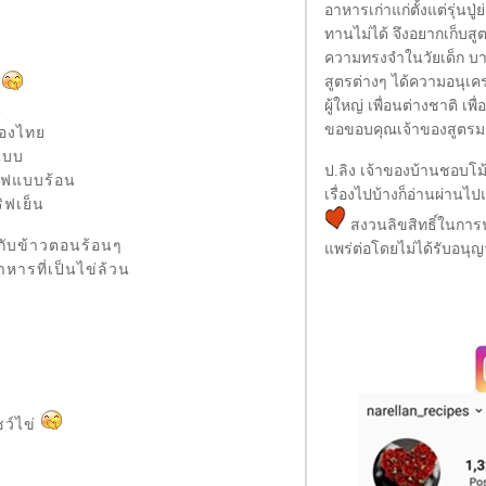
อาหารเก่าแก่ตั้งแต่รุ่นปู
ทานไม่ได้ จึงอยากเก็บสู
ความทรงจำในวัยเด็ก บาง
สูตรต่างๆ ได้ความอนุเค
ะ
ผู้ใหญ่ เพื่อนต่างชาติ เ
น
ขอขอบคุณเจ้าของสูตรมา
มืองไท
 แบบ
ป.ลิง เจ้าของบ้านชอบโ
ริฟแบบร้อน
เรื่องไปบ้างก็อ่านผ่านไป
ริฟเย็น
สงวนลิขสิทธิ์ในก
ินกับข้าวตอนร้อนๆ
พร่ต่อโดยไม่ได้รับอนุ
หารที่เป็นไข่ล้วน
ชว์ไข่