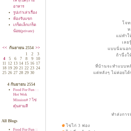
เล่า(เปิด)ร้าน
อาหาร
รูปเก่าเล่าเรื่อง
ห้องรับแขก
จทย์
เกร็ดเล็กเกร็ด
ห
น้อย(private)
ม่ทำให้
เลยร
<<
>>
กันยายน 2554
บบนิ่มนอกจ
1
2
3
ถ้านึ่ง
4
5
6
7
8
9
10
11
12
13
14
15
16
17
ที่บ้านจะทำแบบหลั
18
19
20
21
22
23
24
25
26
27
28
29
30
ต่หลังๆ ไม่ค่อยได
4 กันยายน 2554
Food For Fun : :
Hot Wok
Mission# 7 ไข่
ตุ๋นสามสี
ทำส่งการ
All Blogs
ไข่ไก่ 3 ฟอง
Food For Fun ::