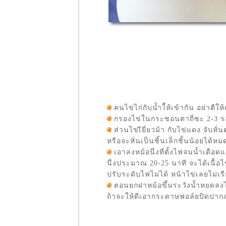
21 เมนูผลไม้ -
น้ำพริกมะขาม
อ่อน(สูตร
บราณ)
Food For Fun : :
Hot Wok
Mission#20 เมนู
สุขภาพ - มะระ
ผัดเต้าเจี้ยว
มะระผัดวุ้นเส้น
กระเทียมดอง ยำ
คนไข่ไก่กับน้ำใ้ห้เข้ากัน อย่าตี
มะระ
กรองไข่ในกระชอนตาถี่ซะ 2-3 รอ
Food For Fun : :
ส่วนไข่เียี่ยวม้า กับไข่แดง จับหั่
Hot Wok
หรือจะหั่นเป็นชิ้นเล็กชิ้นน้อยได้
Mission#19 มนูที่
เอาลงหม้อนึ่งที่ตั้งไฟจนน้ำเดือ
อยากทาน - ต้ม
นึ่งประมาณ 20-25 นาที จะได้เนื้อไ
คล้งปลาสลิด
Food For Fun : :
ปรับระดับไฟไม่ได้ หน้าไข่เลยไม่เร
Hot Wok
ตอนยกฝาหม้อขึ้นระวังน้ำหยดลงไป
Mission#18 เมนู
ถ้าจะให้ดีเอากระดาษฟอล์ยปิดปากภ
ม้วน - Ham &
Cheese Crepe
Food For Fun : :