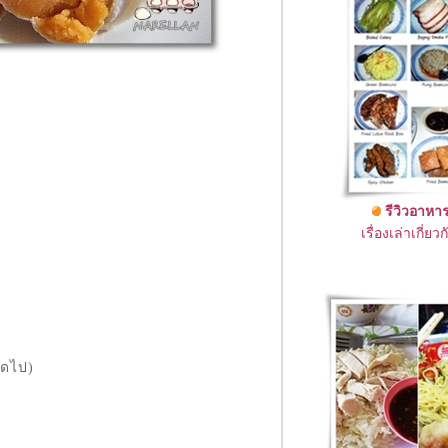
รีวิวอาหาร
เรื่องเล่าเกี่
ยดไป)