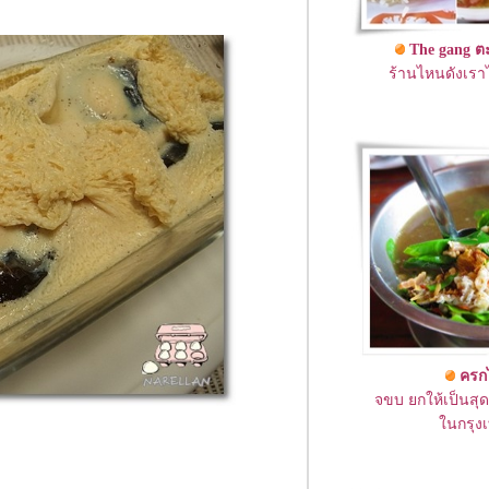
The gang ตะ
ร้านไหนดังเราไ
ครกไ
จขบ ยกให้เป็นส
นกรุงเ