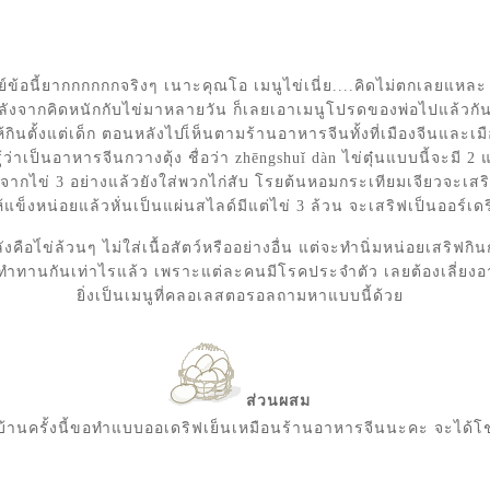
ข้อนี้ยากกกกกกจริงๆ เนาะคุณโอ เมนูไข่เนี่ย....คิดไม่ตกเลยแหล
ลังจากคิดหนักกับไข่มาหลายวัน ก็เลยเอาเมนูโปรดของพ่อไปแล้วกั
กินตั้งแต่เด็ก ตอนหลังไปเ็ห็นตามร้านอาหารจีนทั้งที่เมืองจีนและเ
ู้ว่าเป็นอาหารจีนกวางตุ้ง ชื่อว่า zhēngshuǐ dàn ไข่ตุ๋นแบบนี้จะมี 2
ากไข่ 3 อย่างแล้วยังใส่พวกไก่สับ โรยต้นหอมกระเทียมเจียวจะเส
ให้แข็งหน่อยแล้วหั่นเป็นแผ่นสไลด์มีแต่ไข่ 3 ล้วน จะเสริฟเป็นออร์เด
งคือไ่ข่ล้วนๆ ไม่ใส่เนื้อสัตว์หรืออย่างอื่น แต่จะทำนิ่มหน่อยเสริฟก
้ทำทานกันเท่าไรแล้ว เพราะแต่ละคนมีโรคประจำตัว เลยต้องเลี่ยงอา
ิ่งเป็นเมนูที่คลอเลสตอรอลถามหาแบบนี้ด้ว
ส่วนผสม
บ้านครั้งนี้ขอทำแบบออเดริฟเย็นเหมือนร้านอาหารจีนนะคะ จะได้โ