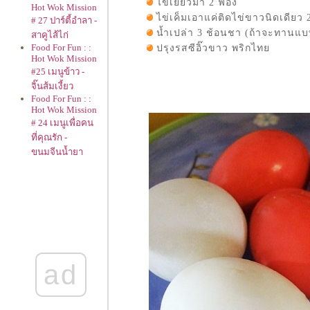
ไข่เยี่ยวม้า 2 ฟอง
Hot Wok Mission
ไข่เค็มเอาแค่ติดไข่ขาวนิดเดียว 
# 27 ปาร์ตี้อำลา -
น้ำเปล่า 3 ช้อนชา (ถ้าจะทานแบบไข
สาคูไส้ไก่
Food For Fun : :
ปรุงรสซีอิ๊วขาว พริกไท
Hot Wok Mission
#25 เมนูข้าว -
จิ๊นส้มเงี้ยว
Food For Fun : :
Hot Wok Mission
# 24 เมนูเพื่อคน
ที่คุณรัก -
ขนมจีนน้ำยา
ปลากระป๋องใน
ซอสมะเขือเทศ
Food For Fun : :
23 เมนูไส้กรอก -
ำวุ้นเส้น +
ไส้กรอก
Food For Fun : :
22 เมนูของขวัญ
ad
ของฝาก - ข้าว
ตังหน้าตั้ง
Food For Fun : :