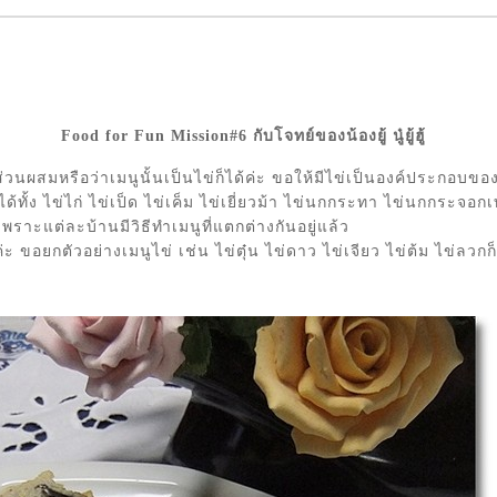
Food for Fun Mission#6 กับโจทย์ของน้องยู้ นู๋ยู้ฮู้
็นส่วนผสมหรือว่าเมนูนั้นเป็นไข่ก็ได้ค่ะ ขอให้มีไข่เป็นองค์ประกอบ
ทั้ง ไข่ไก่ ไข่เป็ด ไข่เค็ม ไข่เยี่ยวม้า ไข่นกกระทา ไข่นกกระจอกเท
พราะแต่ละบ้านมีวิธีทำเมนูที่แตกต่างกันอยู่แล้ว
ขอยกตัวอย่างเมนูไข่ เช่น ไข่ตุ๋น ไข่ดาว ไข่เจียว ไข่ต้ม ไข่ลวกก