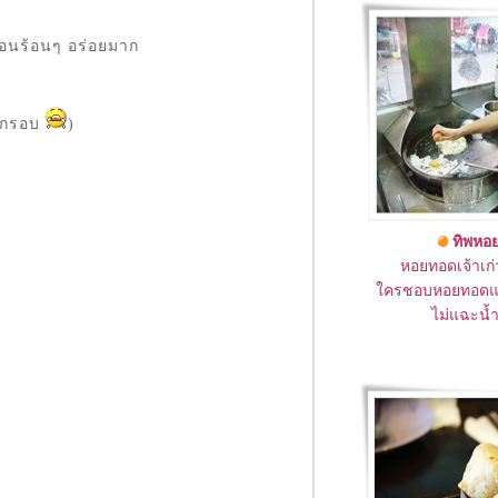
วตอนร้อนๆ อร่อยมาก
อีกรอบ
)
ทิพหอ
หอยทอดเจ้าเก
ครชอบหอยทอดแห
ไม่แฉะน้