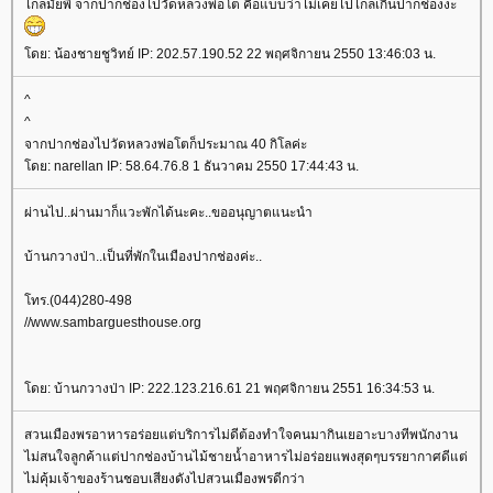
ไกลมั๊ยพี่ จากปากช่องไปวัดหลวงพ่อโต คือแบบว่าไม่เคยไปไกลเกินปากช่องงะ
ดย: น้องชายชูวิทย์ IP: 202.57.190.52 22 พฤศจิกายน 2550 13:46:03 น.
^
^
จากปากช่องไปวัดหลวงพ่อโตก็ประมาณ 40 กิโลค่ะ
ดย: narellan IP: 58.64.76.8 1 ธันวาคม 2550 17:44:43 น.
ผ่านไป..ผ่านมาก็แวะพักได้นะคะ..ขออนุญาตแนะนำ
บ้านกวางป่า..เป็นที่พักในเมืองปากช่องค่ะ..
ทร.(044)280-498
//www.sambarguesthouse.org
ดย: บ้านกวางป่า IP: 222.123.216.61 21 พฤศจิกายน 2551 16:34:53 น.
สวนเมืองพรอาหารอร่อยแต่บริการไม่ดีต้องทำใจคนมากินเยอาะบางทีพนักงาน
ไม่สนใจลูกค้าแต่ปากช่องบ้านไม้ชายน้ำอาหารไม่อร่อยแพงสุดๆบรรยากาศดีแต่
ไม่คุ้มเจ้าของร้านชอบเสียงดังไปสวนเมืองพรดีกว่า