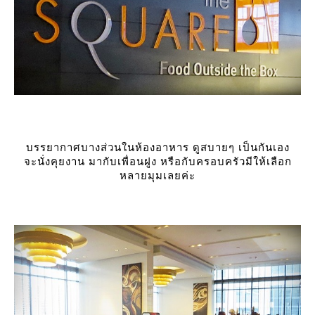
บรรยากาศบางส่วนในห้องอาหาร ดูสบายๆ เป็นกันเอง
จะนั่งคุยงาน มากับเพื่อนฝูง หรือกับครอบครัวมีให้เลือก
หลายมุมเลยค่ะ