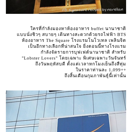
ครที่กำลังมองหาห้องอาหาร buffet นานาชาติ
บบนั่งชิวๆ สบายๆ เดินทางสะดวกด้วยรถไฟฟ้า BTS
ห้องอาหาร The Square โรงแรมโนโวเทล เพลินจิต
เป็นอีกทางเลือกที่น่าสนใจ ยิ่งตอนนี้ทางโรงแรม
กำลังจัดรายการบุฟเฟต์นานาชาติ สำหรับ
"Lobster Lovers" โดยเฉพาะ พิเศษเฉพาะวันจันทร์
ถึงวันพฤหัสบดี ตั้งแต่เวลาหกโมงเย็นถึงสี่ทุ่ม
นราคาท่านละ 1,099++
ถึงสิ้นเดือนกุมภาพันธุ์นี้เท่านั้น