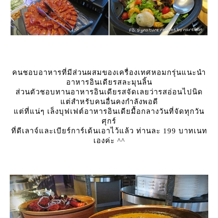
คนชอบอาหารที่มีส่วนผสมของเครื่องเทศหอมกรุ่นแนะนำ
อาหารอินเดียรสละมุนลิ้น
ส่วนตัวชอบทานอาหารอินเดียรสจัดเลยว่ารสอ่อนไปนิด
ต่สำหรับคนอื่นคงกำลังพอดี
ต่ที่แน่ๆ เล็งบุฟเฟต์อาหารอินเดียมื้อกลางวันที่จัดทุกวัน
ศุกร์
ที่ดีเลาจ์และเบียร์การ์เด้นเอาไว้แล้ว ท่านละ 199 บาทเนท
เองค่ะ ^^