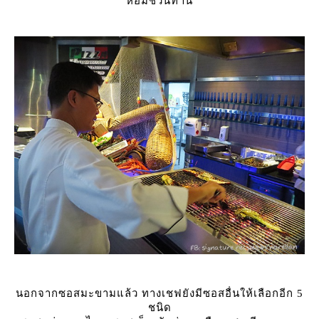
หอมชวนทาน
นอกจากซอสมะขามแล้ว ทางเชฟยังมีซอสอื่นให้เลือกอีก 5
ชนิด