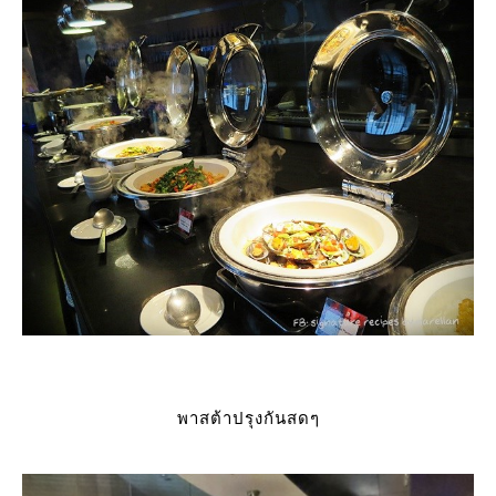
พาสต้าปรุงกันสดๆ