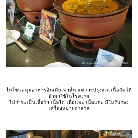
ไม่ใช่แค่มุมอาหารอินเดียเท่านั้น แต่การปรุงและเนื้อสัตว์ที่
นำมาใช้ในโรงแรม
ไม่ว่าจะเป็นเนื้อวัว เนื้อไก่ เนื้อแพะ เนื้อแกะ มีใบรับรอง
เครื่องหมายฮาลาล