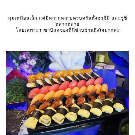
มุมเหมือนเล็ก แต่มีหลากหลายครบครันทั้งซาชิมิ และซูชิ
หลากหลา
ดยเฉพาะวาซาบิสดของที่นี่ซ่าบซ่านถึงใจมากค่ะ