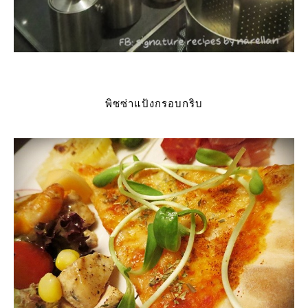
พิซซ่าแป้งกรอบกริบ