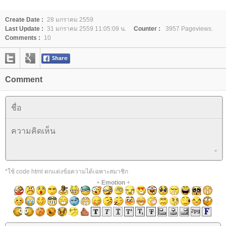
Create Date :
28 มกราคม 2559
Last Update :
31 มกราคม 2559 11:05:09 น.
Counter :
3957 Pageviews.
Comments :
10
Comment
*ใช้ code html ตกแต่งข้อความได้เฉพาะสมาชิก
+
Emotion
+