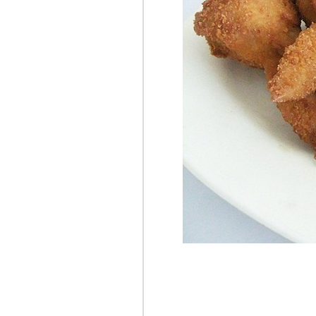
เลียบทางด่วน
รามอินทรา (2)
ริมหาดซีฟู๊ด - บางเสร่
ปรีชาซีฟู๊ด - บ้านอำเภอ
ห้องอาหารเก็จแก้ว -
ร้านอาหารใต้ในหมู่บ้าน
เมืองทองแจ้งวัฒนะ
ครัวริมทะเล - บางกระ
ซ้าขาว
Cafe Fish@Siam
Paragon
Fallabella@Siam
Paragon
ร้านอาหารญี่ปุ่น Kobune
สวนอาหารโพธิ์ทะเล @
บางปู
ร้านจันทน์หอม อาหาร
ต้รสเด็ด สาขาถนน
พหลโยธิน
สวนอาหารบึงสำราญ
อุดรธานี
เกียง้วน สาขาเลียบ