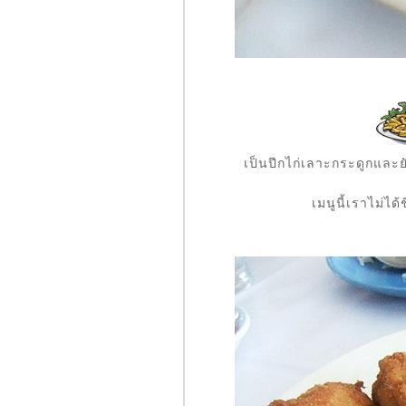
สวนหลวง
ดนัท Daddy Dough
Took Lae
Dee@Foodland
น้าเนียมซีฟู๊ด -
ชายทะเลบางขุนเทียน
Fumi Japanese Cuisine
ละรีวิวเล็กๆ Ootoya
สาขาสยามพารากอน
เป็นปีกไก่เลาะกระดูกและย
ครกไม้ไทยลาว
Sunrise Tacos - Maxican
เมนูนี้เราไม่ได
Food@Terminal 21
ร้านเกี๊ยวเหลียวหนิง
สาขาสีลม
BlueSpice & Herbs @
Terminal 21
Al-Hussain Restaurant
ร้านน้ำเต้าหู้หย่งเหอ
ร้านเจ๊ต้อยซี
ฟู๊ด@ปทุมธานี
Pancake Cafe@The
Circle ราชพฤกษ์
เกียง้วนมหาชัย สาขา