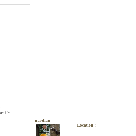
่
ียวน๊า
narellan
Location :