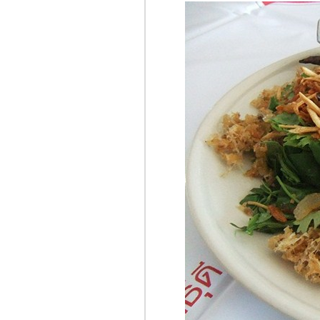
นโวเทล แพลตตินั่ม
ประตูน้ำ
ติมซำ@ร้านอาหารจีน
หงเปา (Hong Bao)
Seiryu Sushi ร้านอาหาร
ญี่ปุ่นโดนใจอีกร้านย่าน
ศาลาแดงกับเดอะแกงค์
ร้านเป็ดย่างบุษบา - ศรี
่าน
ร้านอาหารไผ่ขวาง -
สุพรรณบุรี
ตลาดริมแม่น้ำสะแก
กรัง จ.อุทัยธานี
ร้านอาหารไผ่ - มหาชั
Jasmin Hong Kong
Restaurant - ร้านอาหาร
จีนสไตล์ฮ่องกง
เครป @ Vanilla
Brasserie - Siam Paragon
บ้านคุณแม่ ร้านอาหาร
ไทย@สยามสแควร์
เจ๊ปุ้ยโภชนา @ ตลาด