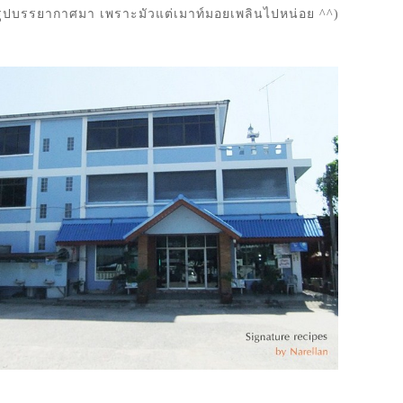
ายรูปบรรยากาศมา เพราะมัวแต่เมาท์มอยเพลินไปหน่อย ^^)