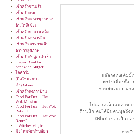
เข้าครัว 2
เข้าครัวจานเส้น
เข้าครัวแขก
เข้าครัวยะหวา(อาหาร
อินโดนีเซีย)
เข้าครัวอาหารเหนือ
เข้าครัวอาหารจีน
เข้าครัว อาหารคลีน
อาหารสุขภาพ
เข้าครัวกับสูตรสำเร็จ
Crepes Breakfast
Sandwich Burger
ไอศกรีม
บล๊อกดองเค็มมื้
(มือใหม่อยาก
พาไปเลี้ยงตั้งแ
ทำ)Bakery
เราขยับจะเอามาลง
เข้าครัวส่งการบ้าน
Food For Fun : : Hot
Wok Mission
ไปตลาดเห็นแม่ค้าขายส
Food For Fun :: Hot Wok
Return1
ร้านนี้ก็เคยได้ยินคนพูดถึ
Food For Fun :: Hot Wok
มีขึ้นป้ายว่าเป็นข
Reurn2
9 Witches Magics
มือใหม่หัดทำบล๊อก
ภายใน