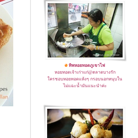
ทิพหอยทอดภูเขาไฟ
หอยทอดเจ้าเก่าแก่@ตลาดบางรัก
ครชอบหอยทอดแห้งๆ กรอบนอกหนุบใน
ไม่แฉะน้ำมันแนะนำค่ะ