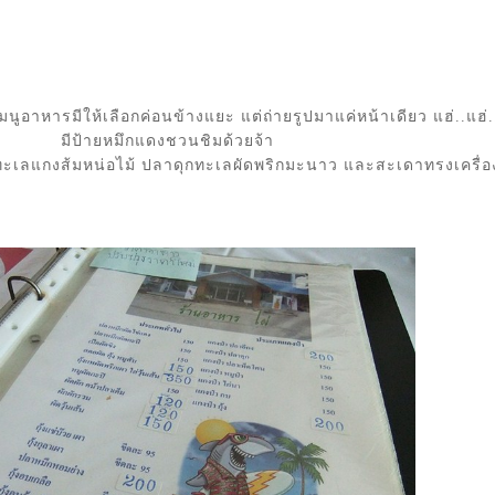
มนูอาหารมีให้เลือกค่อนข้างแยะ แต่ถ่ายรูปมาแค่หน้าเดียว แฮ่..แฮ่.
มีป้ายหมึกแดงชวนชิมด้วยจ้า
ะเลแกงส้มหน่อไม้ ปลาดุกทะเลผัดพริกมะนาว และสะเดาทรงเครื่อ