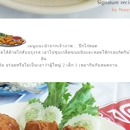
เมนูแนะนำจากเจ้าภาพ....ปีกไก่ทอด
ัดไส้ด้วยไก่สับปรุงรส เอาไปชุบเกล็ดขนมปังและทอดให้กรอบกัดกินได
อัน
้ชิม อร่อยหรือไม่เป็นเอาว่าผู้ใหญ่ 2 เด็ก 1 เหมากินกันหมดจาน