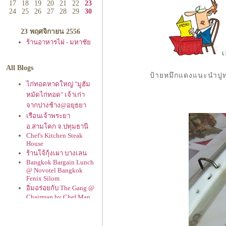
17
18
19
20
21
22
23
24
25
26
27
28
29
30
23 พฤศจิกายน 2556
ร้านอาหารไผ่ - มหาชั
เ
All Blogs
ป้ายหมึกแดงแนะนำปูท
ไก่ทอดหาดใหญ่ "มูฮัม
หมัดไก่ทอด" เจ้าเก่า
จากปางช้าง@อยุธยา
เรือนเจ้าพระยา
อ.สามโคก จ.ปทุมธานี
Chef's Kitchen Steak
House
ร้านโจ้กุ้งเผา บางเลน
Bangkok Bargain Lunch
@ Novotel Bangkok
Fenix Silom
อิ่มอร่อยกับ The Gang @
Chairman by Chef Man
สาขา The Jas
รามอินทรา