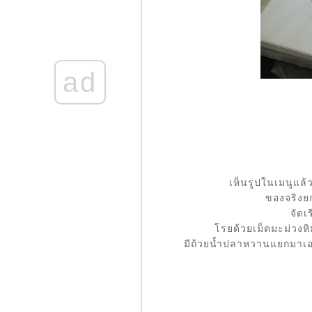
Lobster Lover@The
Square โรงแรมโนโว
เทล เพลินจิต
Amatissimo Caffe' สาขา
ถนนศรีนครินทร์
ad
Dak Galbi สาขา
สยามสแควร์
อาหารญี่ปุ่นเซทที่ร้าน
Honmono Sushi
The gang ตะลอนกินที่
ตลาดแม่กลอง
ครกไม้ไทยลาว กับ The
Gang
ทิพหอยทอดภูเขาไฟ
เห็นรูปในเมนูแล
เจ้าเก่าตลาดบางรัก
ของจริงย
ร้านอาหารอโณทัย -
จัดเ
อาหารมังสวิรัติ ออแก
รยด้วยเม็ดมะม่วงห
นิค
มีถ้วยน้ำปลาหวานแยกมาเอาไ
Amatissimo Cafe - ถนน
ศรีนครินทร์
Express Teppanyaki
@Food Republic
The Square @ โรงแรม