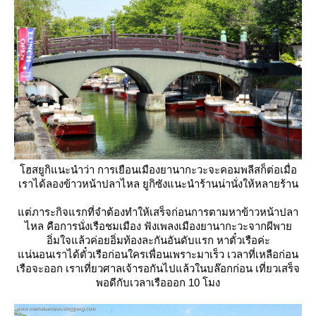
ฮสยูกิแนะนำว่า การเยือนเมืองยานากะวะจะคอมพลีสก็ต่อเมื่อ
เราได้ลองข้าวหน้าปลาไหล ยูกิซังแนะนำร้านน่านั่งให้หลายร้าน
ต่ภาระกิจแรกที่จำต้องทำให้เสร็จก่อนการตามหาข้าวหน้าปลา
ไหล คือการนั่งเรือชมเมือง ฟังเพลงเมืองยานากะวะจากผีพา
อิ่มใจแล้วค่อยอิ่มท้องละกัน
อันดับแรก หาตั๋วเรือค่ะ
น่นอนเราได้ตั๋วเรือก่อนใครเพื่อนเพราะมาเร็ว เวลาที่เหลือก่อน
เรือจะออก เราเที่ยวศาลเจ้ารอกันไปแล้วในบล๊อกก่อน เที่ยวเสร็จ
พอดีกับเวลาเรือออก 10 โมง