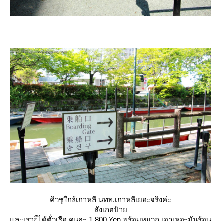
คิวชูใกล้เกาหลี นทท.เกาหลีเยอะจริงค่ะ
สังเกตป้า
ละเราก็ได้ตั๋วเรือ คนละ 1,800 Yen พร้อมหมวก เอาเหอะมันร้อน