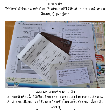
สบหน้า
ช้บัตรได้ส่วนลด กลับไทยเงินส่วนลดก็ได้คืนค่ะ บางยอดคืนตอน
ที่ยังอยุ่ญี่ปุ่นอยู่เล
หลังกลับจากเที่ยวศาลเจ้า
เราขอเข้าห้องน้ำให้เรียบร้อย เพราะทราบมาว่าการท่องเรือตาม
ลำนำรอบเมืองน่าจะใช้เวลาเกือบชั่วโมง เสร็จสรรพมานั่งรอคิว
รก ๆ