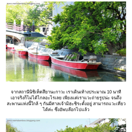
จากสถานีนิชิเท็ตสึยานะกาวะ เราเดินเท้างประมาณ 10 นาที
เอาจริงก็ไม่ได้ไกลอะไรเลย เพียงแต่เราแวะถ่ายรูปน่ะ จนถึง
สะพานแห่งนี้ใกล้ ๆ กันมีศาลเจ้ามิฮะชิระตั้งอยู่ สามารถแวะเที่ยว
ได้ค่ะ ซึ่งอัพบล๊อกไปแล้ว