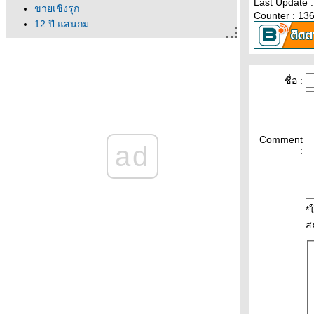
Last Update 
ขายเชิงรุก
Counter : 13
12 ปี แสนกม.
จำตัวเองไม่ได้
ไม่ค่อยหิวเท่าไหร่
ออฟฟิศของเขา
ชื่อ :
จากปีเก่าที่ผ่านไป ถึงปีใหม่ที่เข้ามา
ครเอาอาร์เจนตินามาทิ้ง
วิกฤติพลังงาน
พาหนะช่วงน้ำท่วม
Comment
ad
กล้วย(ผี)ดิบ
:
ได้ที่จอดรถแล้ว!
ว่นตามหาชน
นึกว่าโตแค่นี้
หลบฝนแป๊บ
*
ร้อนจนหลับรอ
ส
อยากเป็นนก
ม่คิ้วโก่ง
นึกถึงอนุบาล
อยากเป็นหมู
จินตหราก็มา