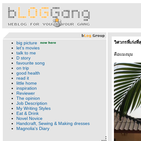
วิศวกรที่เก่งท
big picture
let's movies
talk to me
คือแมงมุม
D story
favourite song
on trip
good health
read it
little home
inspiration
Reviewer
The opinion
Job Description
My Writing Styles
Eat & Drink
Novel Novice
Handcraft, Sewing & Making dresses
Magnolia's Diary