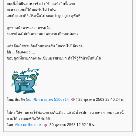
ผมเพิ่งได้ยินอาหารชื่อว่า “ข้าวแห้ง” ครั้งแรก
จะหาว่าเชยก็ได้นะครับไม่ว่ากัน
เลยต้องเอาคีย์เวิร์ดนั้นไป search google ดูทันที
ดูจากหน้าตาของอาหารแล้ว
รสชาติคงไม่เกินความคาดหมาย เยี่ยมแน่นอน
ล้วต้องใส่ชามกินด้วยหรอครับ ใส่จานไม่ได้เหรอ
อิอิ ... ล้อเล่งงงง ....
ขอบคุณที่ถ่ายภาพและเขียนบรรยายมา ทำให้รู้สึกหิวขึ้นทันใด
ดย: สีเมจิก (
สมาชิกหมายเลข 5106714
) 29 ตุลาคม 2563 22:40:24 น.
ช่ค่ะ ใส่ชามและใช้ช้อนกลางคันเดียว แล้วมีน้ำซุปต่างหากค่ะ หากมาแถวนี้
ถามได้ จะบอกพิกัดให้ค่ะ อิอิ
ดย:
Alex on the rock
30 ตุลาคม 2563 12:52:19 น.