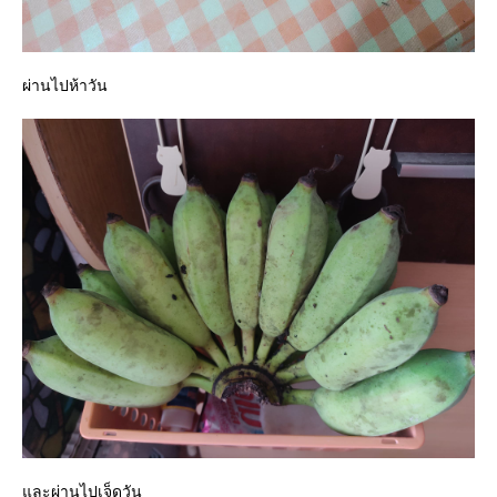
ผ่านไปห้าวัน
ละผ่านไปเจ็ดวัน