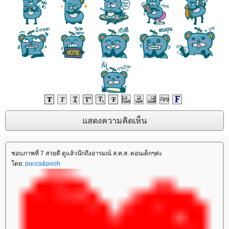
ชอบภาพที่ 7 สวยดี ดูแล้วนึกถึงอารมณ์ ส.ค.ส. ตอนเด็กๆค่ะ
ดย:
pucca&pooh