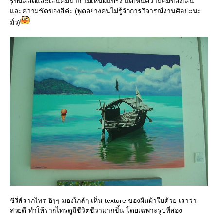
รูปนี้สีสดและเส้นคมมาก ไม่เห็นฝีแปรง แต่เห็นความคมของเส้น
ละความชัดของสีค่ะ (พูดอย่างคนไม่รู้จักการวิจารณ์งานศิลปะนะ
มั่ว)
ซีรี่ส์รากไทร อิๆๆ มองใกล้ๆ เห็น texture ของผืนผ้าใบด้วย เราว่า
สวยดี ทำให้รากไทรดูมีชีวิตชีวามากขึ้น โดยเฉพาะรูปที่สอง