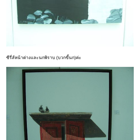
ซีรี่ส์หน้าต่างและนกพิราบ (บวกขี้นก)ค่ะ